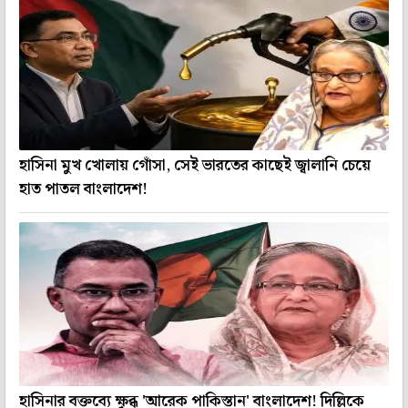
হাসিনা মুখ খোলায় গোঁসা, সেই ভারতের কাছেই জ্বালানি চেয়ে
হাত পাতল বাংলাদেশ!
হাসিনার বক্তব্যে ক্ষুব্ধ 'আরেক পাকিস্তান' বাংলাদেশ! দিল্লিকে