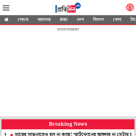
শোনো
মহানগর
রাজ্য
দেশ
বিদেশ
খেলা
বি
ADVERTISEMENT
Breaking News
য়ের সান্ত্বনাতেও হল না কাজ! স্মার্টফোনের আবদার না মেটায় চরম সিদ্ধান্