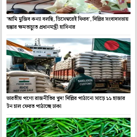
'আমি মুজিব কন্যা বলছি, ডিসেম্বরেই ফিরব', দিল্লির সংবাদসভায়
হুঙ্কার ক্ষমতাচ্যুত প্রধানমন্ত্রী হাসিনার
ভারতীয় পণ্যে রাজনীতির খুদ! দিল্লির পাঠানো সাড়ে ১১ হাজার
টন চাল ফেরত পাঠাচ্ছে ঢাকা