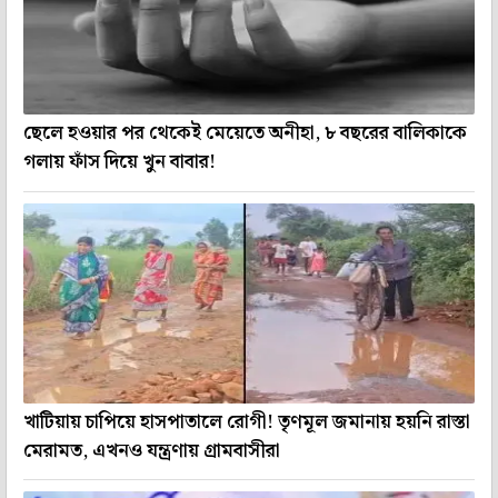
ছেলে হওয়ার পর থেকেই মেয়েতে অনীহা, ৮ বছরের বালিকাকে
গলায় ফাঁস দিয়ে খুন বাবার!
খাটিয়ায় চাপিয়ে হাসপাতালে রোগী! তৃণমূল জমানায় হয়নি রাস্তা
মেরামত, এখনও যন্ত্রণায় গ্রামবাসীরা