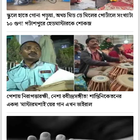
স্কুলে হাতে গোনা পড়ুয়া, অথচ মিড ডে মিলের পোর্টালে সংখ্যাটা
১০ গুণ! পটাশপুরে হেডমাস্টারকে শোকজ
পেশায় নিরাপত্তারক্ষী, নেশা রবীন্দ্রসঙ্গীত! শান্তিনিকেতনের
একদা 'মাস্টারমশাই'য়ের গান এখন ভাইরাল