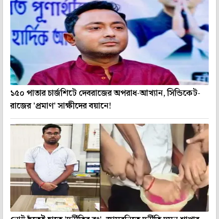
১৫০ পাতার চার্জশিটে দেবরাজের অপরাধ-আখ্যান, সিন্ডিকেট-
রাজের 'প্রমাণ' সাক্ষীদের বয়ানে!