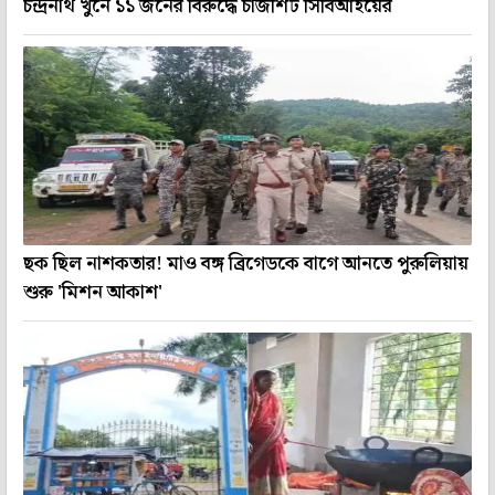
চন্দ্রনাথ খুনে ১১ জনের বিরুদ্ধে চার্জশিট সিবিআইয়ের
ছক ছিল নাশকতার! মাও বঙ্গ ব্রিগেডকে বাগে আনতে পুরুলিয়ায়
শুরু 'মিশন আকাশ'