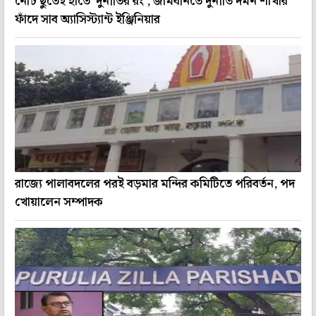
নোট ছুঁতেই হাতে 'দুর্নীতির রং', জামবনিতে দুর্নীতি দমন শাখার
ফাঁদে সাব অ্যাসিস্ট্যান্ট ইঞ্জিনিয়ার
রাজ্যে পালাবদলের পরই বড়মার মন্দির কমিটিতে পরিবর্তন, পদ
খোয়ালেন সম্পাদক