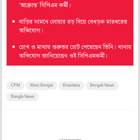
'আক্রান্ত' সিপিএম কর্মী।
বাড়ির সামনে লোহার রড় দিয়ে বেধড়ক মারধরের
অভিযোগ।
চোখ ও মাথায় গুরুতর চোট পেয়েছেন তিনি। থানায়
অভিযোগ জানিয়েছেন ওই সিপিএমকর্মী।
CPM
West Bengal
Khardaha
Bengali News
Bangla News