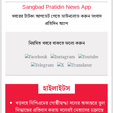
Sangbad Pratidin News App
খবরের টাটকা আপডেট পেতে ডাউনলোড করুন সংবাদ
প্রতিদিন অ্যাপ
নিয়মিত খবরে থাকতে ফলো করুন
হাইলাইটস
খড়দহে সিপিএমের গোষ্ঠীদ্বন্দ্ব! দলের অভ্যন্তরে ভুল
সিদ্ধান্তের প্রতিবাদ করায় দলেরই নেতাদের চক্রান্তে