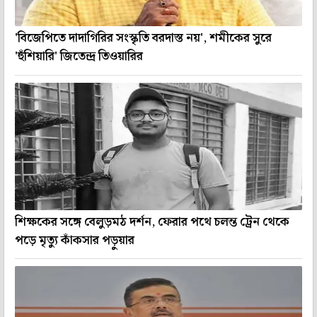
'বিজেপিতে দাদাগিরির সংস্কৃতি বরদাস্ত নয়', শমীকের সুরে
'হুঁশিয়ারি' জিতেন্দ্র তিওয়ারির
শিক্ষকের সঙ্গে বেলুড়মঠ দর্শন, ফেরার পথে চলন্ত ট্রেন থেকে
পড়ে মৃত্যু কাঁকসার পড়ুয়ার