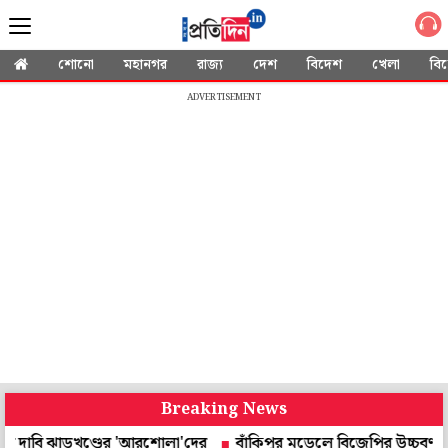
শোনো
মহানগর
রাজ্য
দেশ
বিদেশ
খেলা
বি
ADVERTISEMENT
Breaking News
াবি ঝাড়খণ্ডের 'আরশোলা'দের
বাঁকিপুর মডেলে বিজেপির উচ্চবর্ণ ভোটব্যাঙ্কে