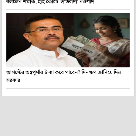
বললেন শমীক, হাই কোর্টে 'প্রতিবাদী' নওশাদ
আগস্টের অন্নপূর্ণার টাকা কবে পাবেন? দিনক্ষণ জানিয়ে দিল
সরকার