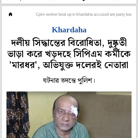
রাজ্য
Cpim worker beat up in khardaha accused are party leader
Khardaha
দলীয় সিদ্ধান্তের বিরোধিতা, দুষ্কৃতী
ভাড়া করে খড়দহে সিপিএম কর্মীকে
'মারধর', অভিযুক্ত দলেরই নেতারা
ঘটনার তদন্তে পুলিশ।