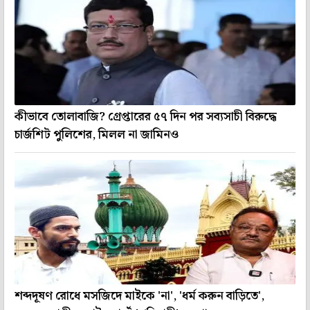
কীভাবে তোলাবাজি? গ্রেপ্তারের ৫৭ দিন পর সব্যসাচী বিরুদ্ধে
চার্জশিট পুলিশের, মিলল না জামিনও
শব্দদূষণ রোধে মসজিদে মাইকে 'না', 'ধর্ম করুন বাড়িতে',