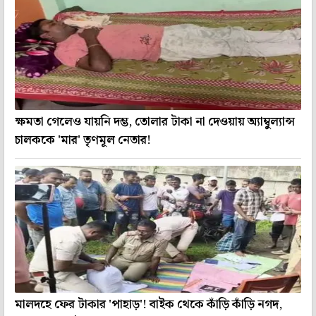
ক্ষমতা গেলেও যায়নি দম্ভ, তোলার টাকা না দেওয়ায় অ্যাম্বুল্যান্স
চালককে 'মার' তৃণমূল নেতার!
মালদহে ফের টাকার 'পাহাড়'! বাইক থেকে কাঁড়ি কাঁড়ি নগদ,