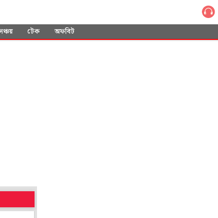
সঞ্চয়
টেক
অফবিট