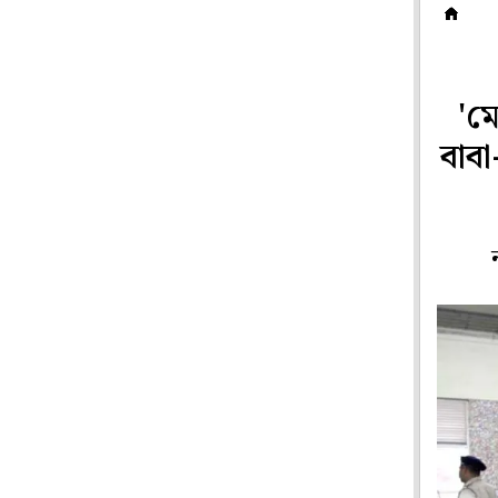
রা
'মে
বাবা