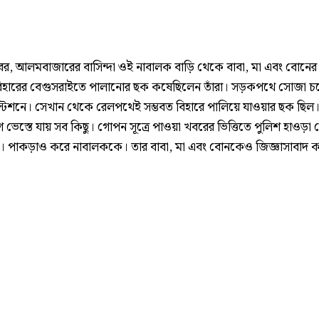
খবর, আলমবাজারের বাসিন্দা ওই নাবালক বাড়ি থেকে বাবা, মা এবং বোনের 
িহারের বেগুসরাইতে পালানোর ছক কষেছিলেন তাঁরা। সড়কপথে সোজা চ
স্টেশনে। সেখান থেকে রেলপথেই সম্ভবত বিহারে পালিয়ে যাওয়ার ছক ছিল
ভেস্তে যায় সব কিছু। গোপন সূত্রে পাওয়া খবরের ভিত্তিতে পুলিশ হাওড়া 
য়। পাকড়াও করে নাবালককে। তার বাবা, মা এবং বোনকেও জিজ্ঞাসাবাদ কর