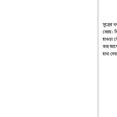
সূত্রের 
বেরয়। ব
হাওড়া 
তার আগে 
হানা দে