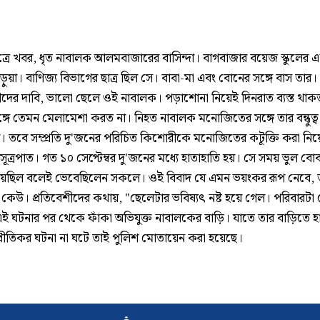
ূত্রে খবর, ধৃত নাবালক আলমবাজারের বাসিন্দা। বাগবাজার বয়েজ স্কুলের
পড়ুয়া। বাণিজ্য বিভাগের ছাত্র ছিল সে। বাবা-মা এবং বোনের সঙ্গে বাস তার।
শীদের দাবি, ভালো ছেলে ওই নাবালক। পড়াশোনা নিয়েই দিনরাত ব্যস্ত থা
্গে তেমন মেলামেশা করত না। নিহত নাবালক মনোজিতের সঙ্গে তার বন্ধুত্ব
র। তবে সম্প্রতি দু'জনের পরিচিত কিশোরীকে মনোজিতের কটূক্তি করা নিয়
 সূত্রপাত। গত ১০ সেপ্টেম্বর দু'জনের মধ্যে হাতাহাতি হয়। সে সময় ভুল বো
য়েছিল বলেই ভেবেছিলেন সকলে। ওই বিবাদ যে এমন ভয়ংকর রূপ নেবে, 
 কেউ। প্রতিবেশীদের কথায়, "ছেলেটার ভবিষ্যৎ নষ্ট হয়ে গেল। পরিবারটা
ই ঘটনার পর থেকে ফাঁকা অভিযুক্ত নাবালকের বাড়ি। যাতে তার বাড়িতে 
রীতিকর ঘটনা না ঘটে তাই পুলিশ মোতায়েন করা হয়েছে।