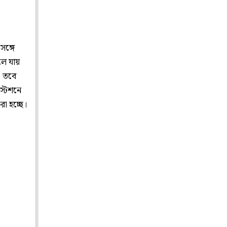
সঙ্গে
লে যায়
। তবে
স্টেশনে
া হচ্ছে।