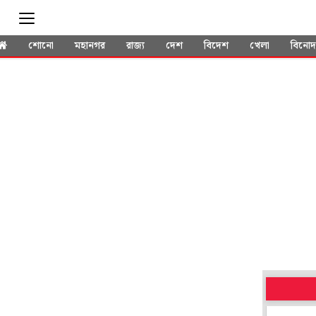
শোনো
মহানগর
রাজ্য
দেশ
বিদেশ
খেলা
বিনো