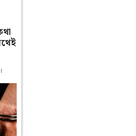
 কথা
 পথেই
।