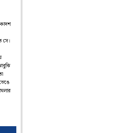
 একাদশ
কত সে।
ে
ঝাবুঝি
তা
 ভেঙে
হামলার