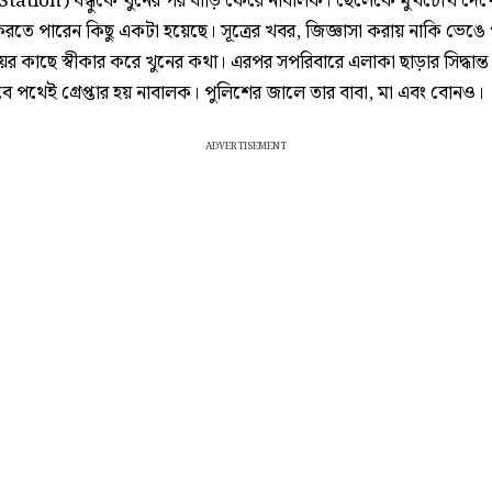
tation) বন্ধুকে খুনের পর বাড়ি ফেরে নাবালক। ছেলেকে মুখচোখ দেখে
করতে পারেন কিছু একটা হয়েছে। সূত্রের খবর, জিজ্ঞাসা করায় নাকি ভেঙে
ের কাছে স্বীকার করে খুনের কথা। এরপর সপরিবারে এলাকা ছাড়ার সিদ্ধান্ত
বে পথেই গ্রেপ্তার হয় নাবালক। পুলিশের জালে তার বাবা, মা এবং বোনও।
ADVERTISEMENT