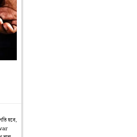
ণতি হবে,
swar