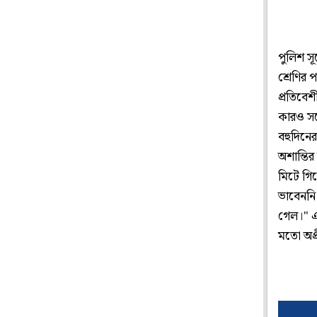
পুলিশ স
শ্রেণির 
প্রতিবে
কারও সঙ
বহুদিনে
অশান্তির
মিটে গি
ভাবেননি
গেল।" এ
মতো অপ্