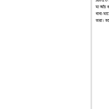
Metro S
মা আঁচ 
বাবা-মায়
তারা। ত