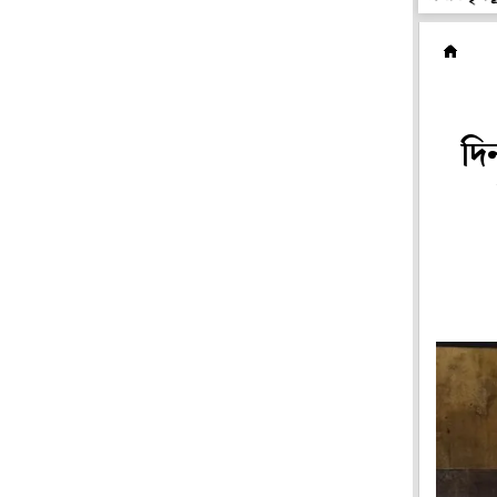
রা
দি