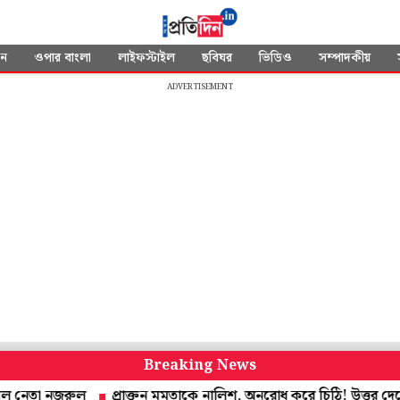
দন
ওপার বাংলা
লাইফস্টাইল
ছবিঘর
ভিডিও
সম্পাদকীয়
ADVERTISEMENT
Breaking News
া নজরুল
প্রাক্তন মমতাকে নালিশ, অনুরোধ করে চিঠি! উত্তর দেবেন স্বাস্থ্যমন্