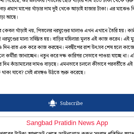
ানা গিয়েছে, ওই এলাকার পিতলের ছোট খাঁড়ার দাম ২০০ টাকা থেকে শুরু
বড় প্রমাণ মাপের খাঁড়ার দাম দুই থেকে আড়াই হাজার টাকা। এর মাঝেও বিভ
াঁড়া আছে।
কেবল খাঁড়াই নয়, পিতলের নরমুণ্ডের মালাও এখন এখানে তৈরি হয়। কালীম
নরমুণ্ডের মালা সজ্জিত হয়। বাড়ির মহিলারা মূলত এই কাজ করেন। এই মুহূ
ও দিন-রাত এক করে কাজ করছেন। নবদ্বীপের রাশ উৎসব শেষ হলে কাজে
 কর্মীরা জানাচ্ছেন। নতুন করে দক্ষ কারিগর সেভাবে পাওয়া যাচ্ছে না। 
র দিন কাঁচামালের দামও বাড়ছে। এমনভাবে চললে কীভাবে পরবর্তীতে এ
ক্ত থাকা যাবে? সেই প্রসঙ্গও উঠতে শুরু করেছে।
Subscribe
Sangbad Pratidin News App
খবরের টাটকা আপডেট পেতে ডাউনলোড করুন সংবাদ প্রতিদিন অ্যা