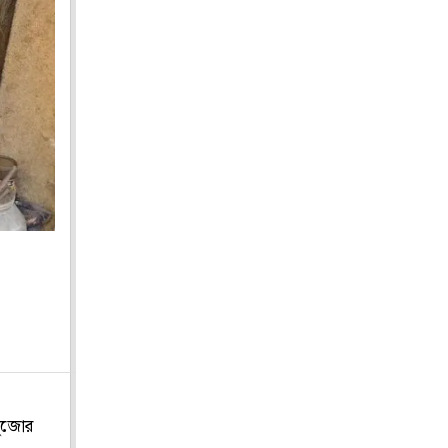
পুজোর