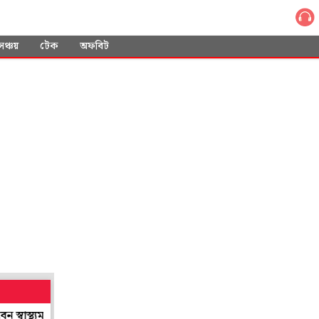
সঞ্চয়
টেক
অফবিট
ত্রী শারদ্বত
শান্তিনিকেতনের শিল্প সমাহারের ছোঁয়া পাবে লন্ডন! গ্রিনউইচ