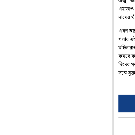
রাজু। জ
এছাড়াও 
দামের খ
এখন আর 
গলায় এই 
মহিলারা
কমবে বলে
দিনের প
সঙ্গে যু