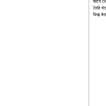
আগে সেই 
তৈরি খাঁ
কিন্তু ক