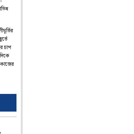
।
িন্ন
ূর্তির
র্তে
র চাপ
এদিকে
ই কাজের
প