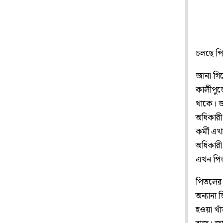
চলছে পিত
জানা গিয়ে
কালীপুজ
থাকে। জ
অধিকারী
কর্মী এখ
অধিকারী
এখন পিত
পিতলের 
অন্যান্য
হওয়া খা