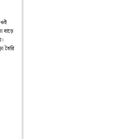
য় ওই
তা বাড়ে
য়।
া তৈরি