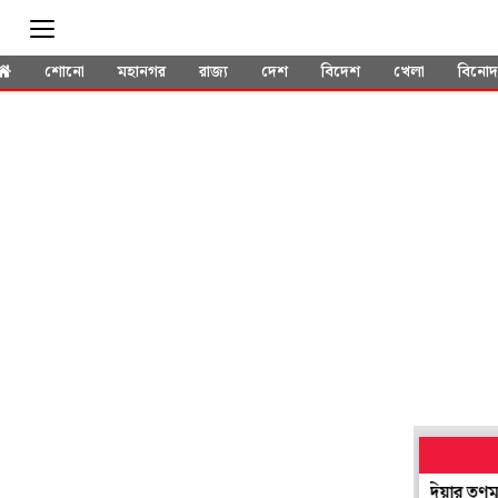
শোনো
মহানগর
রাজ্য
দেশ
বিদেশ
খেলা
বিনো
য়েও সভাধিপতি নির্বাচনে যোগ! প্রশ্ন উঠতেই গ্রেপ্তার নদিয়ার তৃণমূল নেত