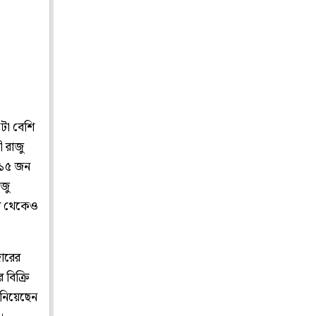
কটা বেশি
 রাজু
 ১৫ জন
াজু
েশ থেকেও
ারের
 বিক্রি
নিয়েছেন