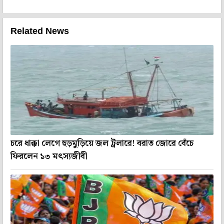
Related News
চরে ধাক্কা লেগে হুড়মুড়িয়ে জল ট্রলারে! বরাত জোরে বেঁচে
ফিরলেন ১৩ মৎস্যজীবী