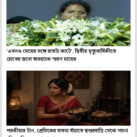
'এখনও মেয়ের সঙ্গে রাতটা কাটে', দ্বিতীয় মৃত্যুবার্ষিকীতে
চোখের জলে অভয়াকে স্মরণ মায়ের
পরকীয়ার টান, প্রেমিকের ব্যবসা বাঁচাতে শ্বশুরবাড়ি থেকে গয়না