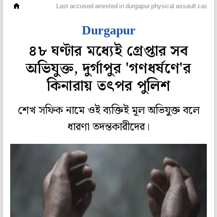
রাজ্য
Last accused arrested in durgapur physical assault case o
Durgapur
৪৮ ঘণ্টার মধ্যেই গ্রেপ্তার সব
অভিযুক্ত, দুর্গাপুর 'গণধর্ষণে'র
কিনারায় তৎপর পুলিশ
শেখ সফিক নামে ওই ব্যক্তিই মূল অভিযুক্ত বলে
ধারণা তদন্তকারীদের।