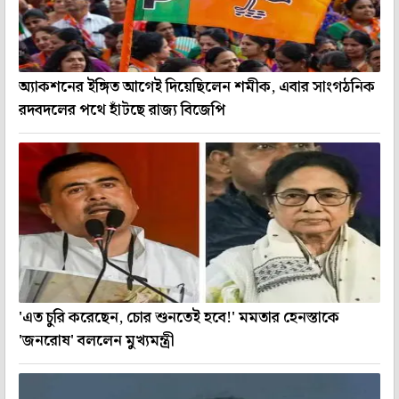
অ্যাকশনের ইঙ্গিত আগেই দিয়েছিলেন শমীক, এবার সাংগঠনিক
রদবদলের পথে হাঁটছে রাজ্য বিজেপি
'এত চুরি করেছেন, চোর শুনতেই হবে!' মমতার হেনস্তাকে
'জনরোষ' বললেন মুখ্যমন্ত্রী