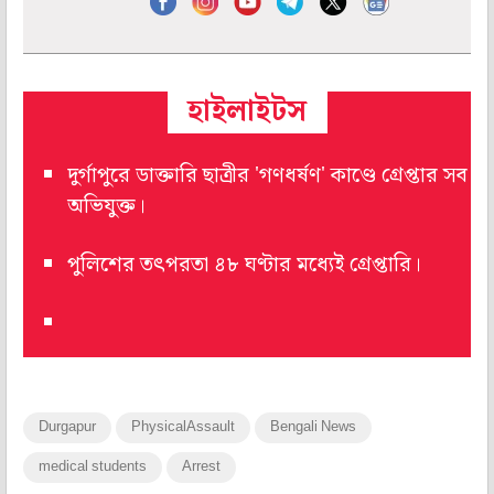
হাইলাইটস
দুর্গাপুরে ডাক্তারি ছাত্রীর 'গণধর্ষণ' কাণ্ডে গ্রেপ্তার সব
অভিযুক্ত।
পুলিশের তৎপরতা ৪৮ ঘণ্টার মধ্যেই গ্রেপ্তারি।
Durgapur
PhysicalAssault
Bengali News
medical students
Arrest