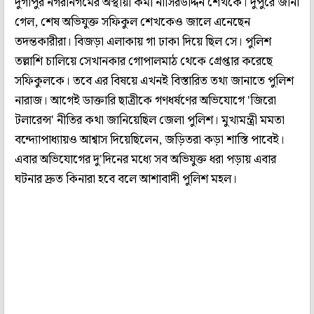
দুর্গাপুর নগরনিগমের অস্থায়ী কর্মী নাসিরউদ্দিন শেখকে। দুপুরে জানা
গেল, শেষ অভিযুক্ত সফিকুল শেখকেও জালে এনেছেন
তদন্তকারীরা। বিজড়া এলাকায় গা ঢাকা দিয়ে ছিল সে। পুলিশ
তল্লাশি চালিয়ে সেখানকার গোপালমাঠ থেকে গ্রেপ্তার করেছে
সফিকুলকে। তবে এর বিষয়ে এখনই বিস্তারিত তথ্য জানাতে পুলিশ
নারাজ। আগেই ডাক্তারি ছাত্রীকে গণধর্ষণের অভিযোগে 'জিরো
টলারেন্স' নীতির কথা জানিয়েছিল জেলা পুলিশ। মুখ্যমন্ত্রী মমতা
বন্দ্যোপাধ্যায়ও আশ্বাস দিয়েছিলেন, জড়িতরা কড়া শাস্তি পাবেই।
এবার অভিযোগের দু'দিনের মধ্যে সব অভিযুক্ত ধরা পড়ায় এবার
ঘটনার দ্রুত কিনারা হবে বলে আশাবাদী পুলিশ মহল।