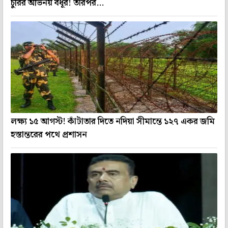
চুরির অভিনয় বধূর! তারপর...
লক্ষ্য ১৫ আগস্ট! কাঁটাতার দিতে নদিয়া সীমান্তে ১২৭ একর জমি
হস্তান্তরের পথে প্রশাসন