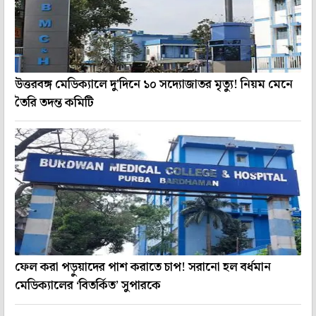
উত্তরবঙ্গ মেডিক্যালে দু'দিনে ১০ সদ্যোজাতর মৃত্যু! নিয়ম মেনে
তৈরি তদন্ত কমিটি
ফেল করা পড়ুয়াদের পাশ করাতে চাপ! সরানো হল বর্ধমান
মেডিক্যালের ‘বিতর্কিত’ সুপারকে