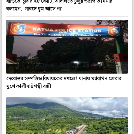
বাড়িতে 'চুরি'র ২৮ কোটি, আদালতে টুলুর ভগ্নিপতি মিনার
বলছেন, 'গারদে ঘুম আসে না'
দেবোত্তর সম্পত্তিও বিধায়কের দখলে! থানায় ম্যারাথন জেরার
মুখে কালীঘাটপন্থী বক্সী