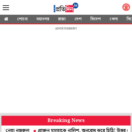
শোনো
মহানগর
রাজ্য
দেশ
বিদেশ
খেলা
বি
ADVERTISEMENT
Breaking News
া নজরুল
প্রাক্তন মমতাকে নালিশ, অনুরোধ করে চিঠি! উত্তর দেবেন স্বাস্থ্যমন্