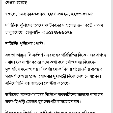
দেওয়া হয়েছে -
১০৭০, ৮৬৯৭৯৮১০৭০, ২২১৪-৩৫২৬, ২২৫৩-৫১৮৫
দার্জিলিং পুলিশের তরফে পর্যটকদের সাহায্যের জন্য কন্ট্রোল রুম
চালু হয়েছে। হেল্পলাইন নং
৯১৪৭৮৮৯০৭৮
দার্জিলিং পুলিশের পোস্ট।
এছাড়া ভারচুয়ালি সর্বক্ষণ উত্তরবঙ্গের পরিস্থিতির দিকে নজর রাখছে
নবান্ন। জেলাশাসকদের সঙ্গে কথা বলে খোঁজখবর নিয়েছেন
মুখ্যসচিব মনোজ পন্থ। বিপর্যয় মোকাবিলায় প্রয়োজনীয় ব্যবস্থার
পরামর্শ দেওয়া হচ্ছে। সোমবার মুখ্যমন্ত্রী নিজে সেখানে যাবেন।
এনিয়ে তিনি এক্স হ্যান্ডলে পোস্টও করেছেন।
অভিষেক বন্দ্যোপাধ্যায়ের নির্দেশে বানভাসিদের সাহায্যে নামলেন
জলপাইগুড়ি জেলার যুব সভাপতি রামমোহন রায়।