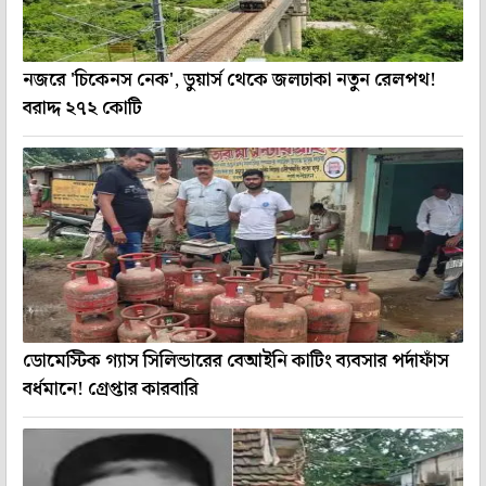
নজরে 'চিকেনস নেক', ডুয়ার্স থেকে জলঢাকা নতুন রেলপথ!
বরাদ্দ ২৭২ কোটি
ডোমেস্টিক গ্যাস সিলিন্ডারের বেআইনি কাটিং ব্যবসার পর্দাফাঁস
বর্ধমানে! গ্রেপ্তার কারবারি