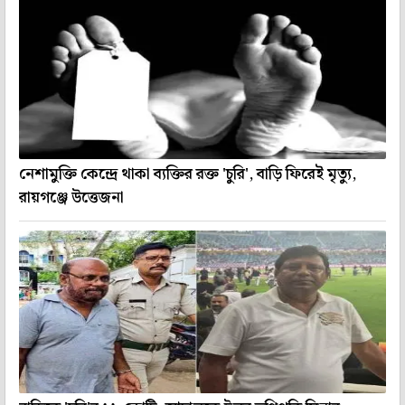
নেশামুক্তি কেন্দ্রে থাকা ব্যক্তির রক্ত 'চুরি', বাড়ি ফিরেই মৃত্যু,
রায়গঞ্জে উত্তেজনা