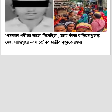
'গতকাল পরীক্ষা ভালো দিয়েছিল', আজ ফাঁকা বাড়িতে ঝুলন্ত
দেহ! শান্তিপুরে নবম শ্রেণির ছাত্রীর মৃত্যুতে রহস্য