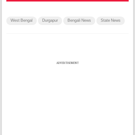
West Bengal
Durgapur
Bengali News
State News
ADVERTISEMENT