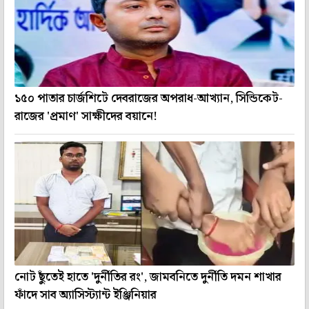
১৫০ পাতার চার্জশিটে দেবরাজের অপরাধ-আখ্যান, সিন্ডিকেট-
রাজের 'প্রমাণ' সাক্ষীদের বয়ানে!
নোট ছুঁতেই হাতে 'দুর্নীতির রং', জামবনিতে দুর্নীতি দমন শাখার
ফাঁদে সাব অ্যাসিস্ট্যান্ট ইঞ্জিনিয়ার