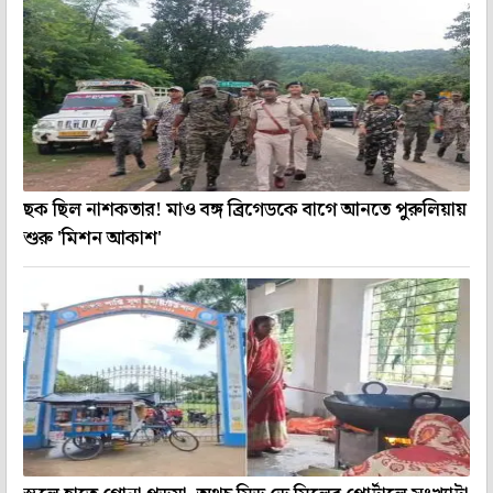
ছক ছিল নাশকতার! মাও বঙ্গ ব্রিগেডকে বাগে আনতে পুরুলিয়ায়
শুরু 'মিশন আকাশ'