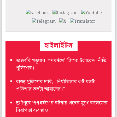
হাইলাইটস
ডাক্তারি পড়ুয়ার 'গণধর্ষণে' 'জিরো টলারেন্স' নীতি
পুলিশের।
রাজ্য পুলিশের দাবি, "নির্যাতিতার কষ্ট যতটা
ওড়িশার ততটা আমাদের।"
দুর্গাপুরে 'গণধর্ষণে'র ঘটনায় প্রশ্নের মুখে কলেজের
নিরাপত্তা ব্যবস্থাও।