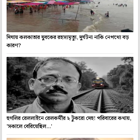
দিঘায় কলকাতার যুবকের রহস্যমৃত্যু, দুর্ঘটনা নাকি নেপথ্যে বড়
কারণ?
হুগলির রেললাইনে রেলকর্মীর ২ টুকরো দেহ! পরিবারের কথায়,
'সকালে বেরিয়েছিল...'