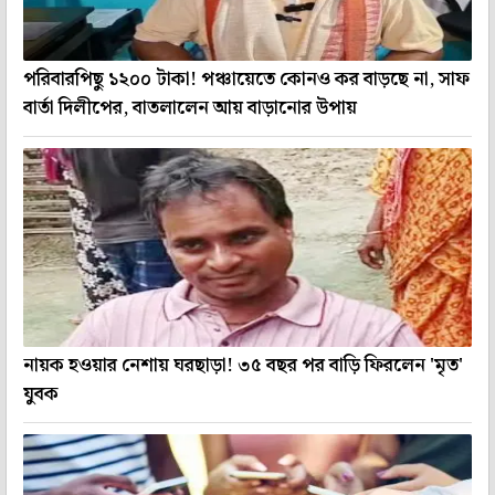
পরিবারপিছু ১২০০ টাকা! পঞ্চায়েতে কোনও কর বাড়ছে না, সাফ
বার্তা দিলীপের, বাতলালেন আয় বাড়ানোর উপায়
নায়ক হওয়ার নেশায় ঘরছাড়া! ৩৫ বছর পর বাড়ি ফিরলেন 'মৃত'
যুবক