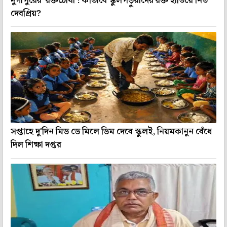
দুর্গাপুরের 'রক্তচোষা'! কীভাবে স্কুলপড়ুয়াদের রক্ত হাতিয়ে নিত
দেবপ্রিয়?
সপ্তাহে দু'দিন মিড ডে মিলে ডিম দেবে স্কুলই, নিয়মকানুন বেঁধে
দিল শিক্ষা দপ্তর