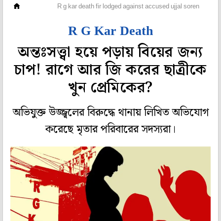
রাজ্য
R g kar death fir lodged against accused ujjal soren
R G Kar Death
অন্তঃসত্ত্বা হয়ে পড়ায় বিয়ের জন্য
চাপ! রাগে আর জি করের ছাত্রীকে
খুন প্রেমিকের?
অভিযুক্ত উজ্জ্বলের বিরুদ্ধে থানায় লিখিত অভিযোগ
করেছে মৃতার পরিবারের সদস্যরা।