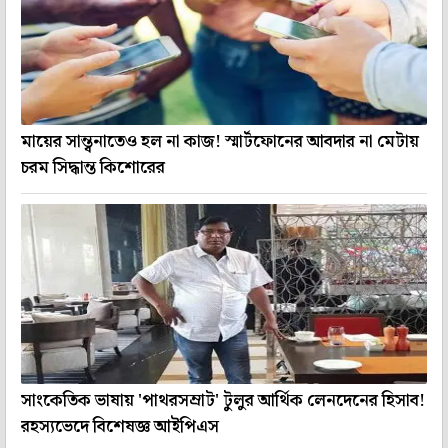
মায়ের সান্ত্বনাতেও হল না কাজ! স্মার্টফোনের আবদার না মেটায়
চরম সিদ্ধান্ত কিশোরের
সাংকেতিক ভাষায় 'পাথরসম্রাট' টুলুর আর্থিক লেনদেনের হিসাব!
রহস্যভেদে বিশেষজ্ঞ আইপিএস