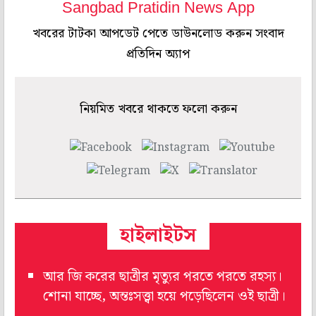
Sangbad Pratidin News App
খবরের টাটকা আপডেট পেতে ডাউনলোড করুন সংবাদ
প্রতিদিন অ্যাপ
নিয়মিত খবরে থাকতে ফলো করুন
হাইলাইটস
আর জি করের ছাত্রীর মৃত্যুর পরতে পরতে রহস্য।
শোনা যাচ্ছে, অন্তঃসত্ত্বা হয়ে পড়েছিলেন ওই ছাত্রী।