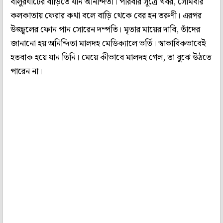
বালুরঘাটের বাড়িতে যান অনিন্দিতা। পরিবার সূত্রে খবর, সোমবার
কলকাতায় ফেরার কথা বলে বাড়ি থেকে বের হন তরুণী। এরপর
উজ্জ্বলের ফোন পান সোরেন দম্পতি। মৃতার মায়ের দাবি, তাঁদের
জানানো হয় অনিন্দিতা মালদহ মেডিক্যালে ভর্তি। স্বাভাবিকভাবেই
হতবাক হয়ে যান তিনি। মেয়ে কীভাবে মালদহ গেল, তা বুঝে উঠতে
পারেন না।