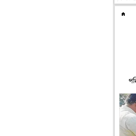
রা
পল