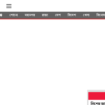
শোনো
মহানগর
রাজ্য
দেশ
বিদেশ
খেলা
বিনো
'আমার নাম করে তোলাবাজি', অবাক শমীক! অবশেষে পুলিশের জালে তো