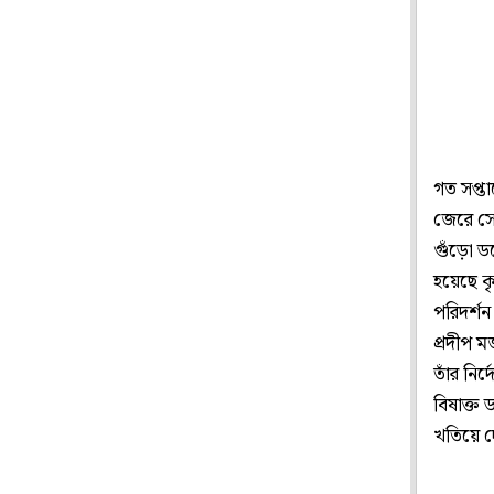
গত সপ্তাহ
জেরে সে
গুঁড়ো 
হয়েছে ক
পরিদর্শন
প্রদীপ 
তাঁর নির
বিষাক্ত
খতিয়ে 