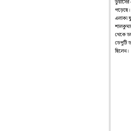
ডুয়ার্স
পড়েছে।
এলাকা ঘু
শালকুমার
থেকে ডল
ডেপুটি ড
ছিলেন।