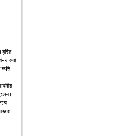
বৃষ্টির
 খনন করা
ক্ষতি
মাননীয়
ছিলেন।
ঙ্গে
জ্ঞরা