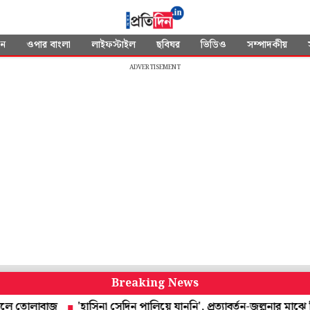
দন
ওপার বাংলা
লাইফস্টাইল
ছবিঘর
ভিডিও
সম্পাদকীয়
ADVERTISEMENT
Breaking News
লাবাজ
'হাসিনা সেদিন পালিয়ে যাননি', প্রত্যাবর্তন-জল্পনার মাঝে বিস্ফো