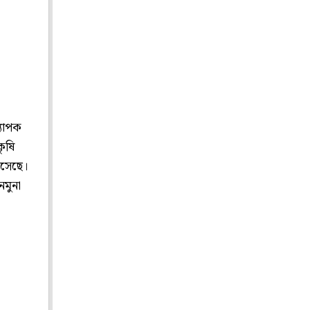
্যাপক
কৃষি
 এসেছে।
নমুনা