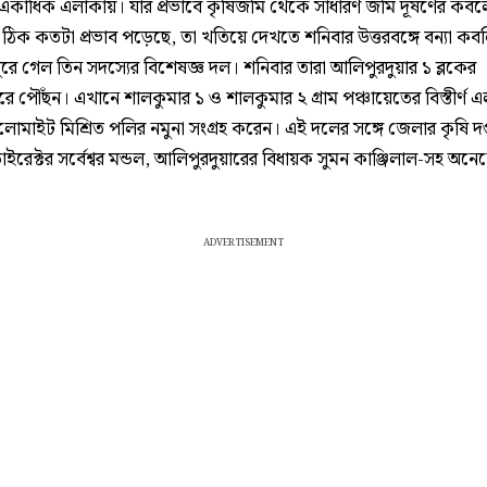
ের একাধিক এলাকায়। যার প্রভাবে কৃষিজমি থেকে সাধারণ জমি দূষণের কবল
 ঠিক কতটা প্রভাব পড়েছে, তা খতিয়ে দেখতে শনিবার উত্তরবঙ্গে বন্যা কব
রে গেল তিন সদস্যের বিশেষজ্ঞ দল। শনিবার তারা আলিপুরদুয়ার ১ ব্লকের
ে পৌঁছন। এখানে শালকুমার ১ ও শালকুমার ২ গ্রাম পঞ্চায়েতের বিস্তীর্ণ 
োমাইট মিশ্রিত পলির নমুনা সংগ্রহ করেন। এই দলের সঙ্গে জেলার কৃষি দপ
াইরেক্টর সর্বেশ্বর মন্ডল, আলিপুরদুয়ারের বিধায়ক সুমন কাঞ্জিলাল-সহ অন
ADVERTISEMENT