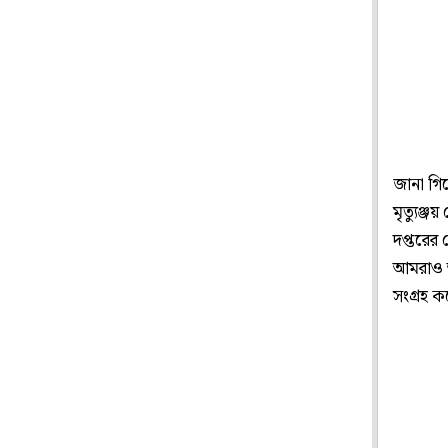
জানা গিয়
মৃত্যুঞ্জ
দপ্তরের 
আমরাও আ
সংগ্রহ 