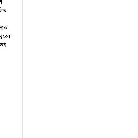
ে
লিত
এলাকা
্তরের
েকেই