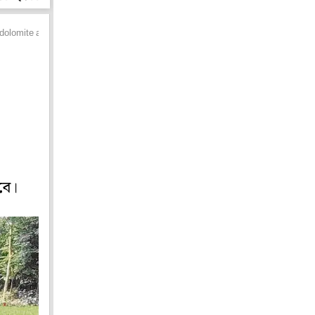
dolomite after flash flood there
বে।