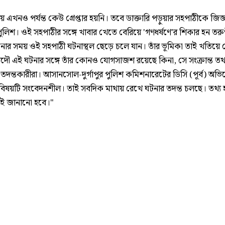
 এখনও পর্যন্ত কেউ গ্রেপ্তার হয়নি। তবে ডাক্তারি পড়ুয়ার সহপাঠীকে জিজ্
ুলিশ। ওই সহপাঠীর সঙ্গে খাবার খেতে বেরিয়ে 'গণধর্ষণে'র শিকার হন তরু
নার সময় ওই সহপাঠী ঘটনাস্থল ছেড়ে চলে যান। তাঁর ভূমিকা তাই খতিয়ে 
আদৌ এই ঘটনার সঙ্গে তাঁর কোনও যোগসাজশ রয়েছে কিনা, সে সংক্রান্ত তথ
তদন্তকারীরা। আসানসোল-দুর্গাপুর পুলিশ কমিশনারেটের ডিসি (পূর্ব) অভিষ
বিষয়টি সংবেদনশীল। তাই সবদিক মাথায় রেখে ঘটনার তদন্ত চলছে। তথ্য 
রই জানানো হবে।"