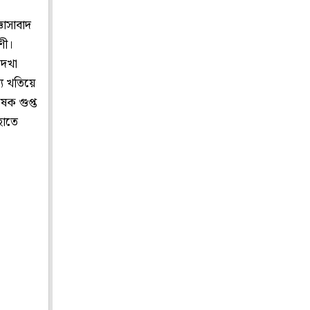
ঞাসাবাদ
ণী।
দেখা
্য খতিয়ে
েক গুপ্ত
হাতে