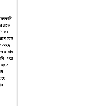
বেসরকারি
ার রাতে
ষণ করা
খানে চলে
র কাছে
জন আমার
েনি। পরে
 হাতে
টা
করছে
ান