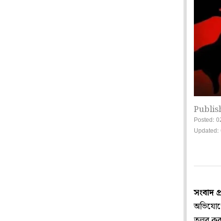
Publis
Posted: 0
Updated: 
সংবাদ প
অভিযোগে
তলব করা 