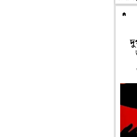
রা
দু