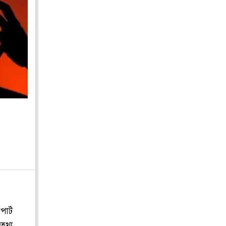
োর্ট
তথ্য