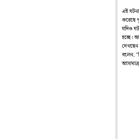
এই ঘটনায়
করেছে প
যদিও ঘট
হচ্ছে। 
দেখছেন 
বলেন, "
আসামাত্