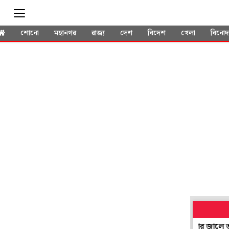
শোনো
মহানগর
রাজ্য
দেশ
বিদেশ
খেলা
বিনো
ীপুরে বিজেপি কর্মীকে মারধর, মাকে শ্লীলতাহানি! পুলিশের জালে তৃণমূল ন