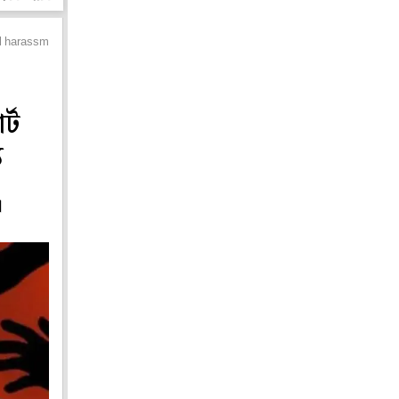
al harassment case
র্ট
য
।