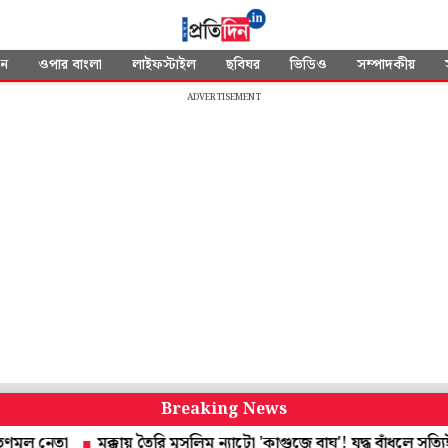
দন
ওপার বাংলা
লাইফস্টাইল
ছবিঘর
ভিডিও
সম্পাদকীয়
ADVERTISEMENT
Breaking News
েতা
মক্কায় তৈরি মুসলিম ন্যাটো 'কাগুজে বাঘ'! যুদ্ধ বাঁধলে সত্যিই কি পা