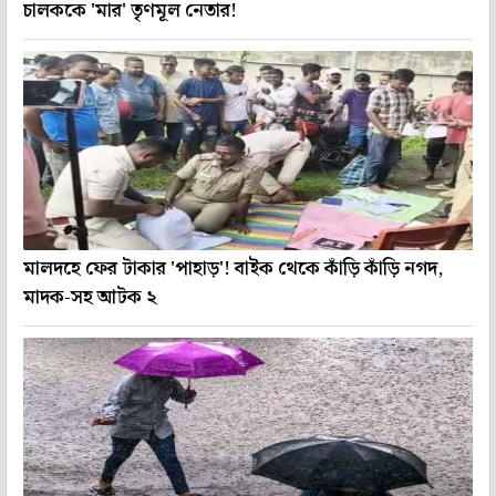
চালককে 'মার' তৃণমূল নেতার!
মালদহে ফের টাকার 'পাহাড়'! বাইক থেকে কাঁড়ি কাঁড়ি নগদ,
মাদক-সহ আটক ২