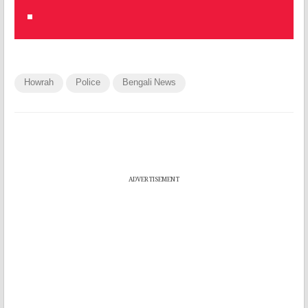
Howrah
Police
Bengali News
ADVERTISEMENT