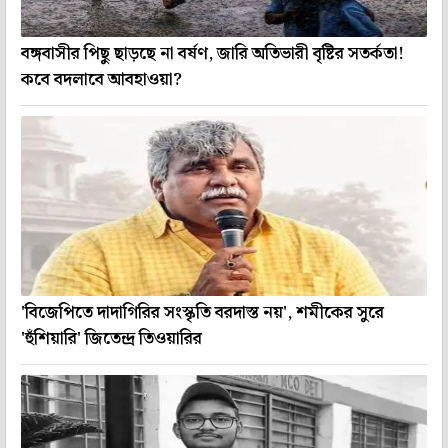
বঙ্গবাসীর পিছু ছাড়ছে না বর্ষণ, জারি অতিভারী বৃষ্টির সতর্কতা!
কবে বদলাবে আবহাওয়া?
'বিজেপিতে দাদাগিরির সংস্কৃতি বরদাস্ত নয়', শমীকের সুরে
'হুঁশিয়ারি' জিতেন্দ্র তিওয়ারির