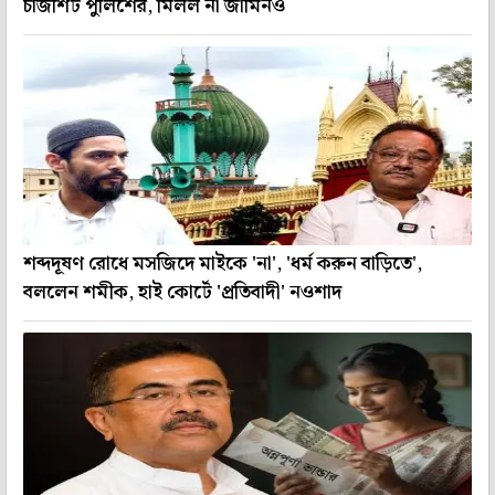
চার্জশিট পুলিশের, মিলল না জামিনও
শব্দদূষণ রোধে মসজিদে মাইকে 'না', 'ধর্ম করুন বাড়িতে',
বললেন শমীক, হাই কোর্টে 'প্রতিবাদী' নওশাদ