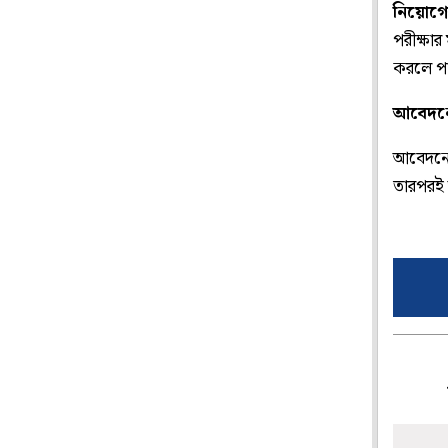
নিয়োগের
পরীক্ষার
করলে পার
আবেদনে
আবেদনের
তারপরই