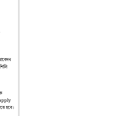
য আবেদন
শিলি
কে
'apply
িতে হবে।