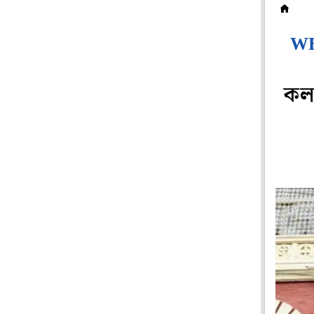
বা
WB
কলক