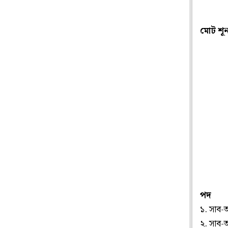
মোট শূন
পদ
১. সাব-অ্
২. সাব-অ্