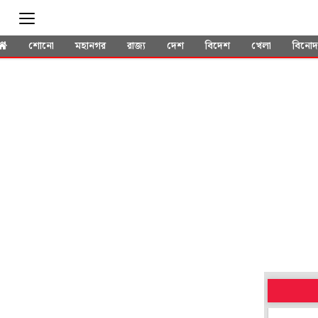
শোনো
মহানগর
রাজ্য
দেশ
বিদেশ
খেলা
বিনো