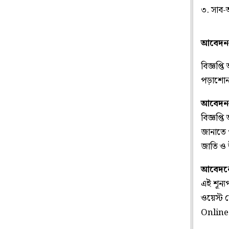
৩. সাব-অ্
আবেদনক
বিজ্ঞপ্ত
পড়াশোন
আবেদনক
বিজ্ঞপ্ত
জানাতে 
জাতি ও উ
আবেদনে
এই শূন্
ওয়েস্ট 
Online'