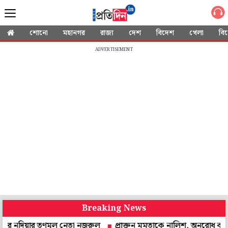
শোনো
মহানগর
রাজ্য
দেশ
বিদেশ
খেলা
বি
ADVERTISEMENT
Breaking News
ার তৃণমূল নেতা নজরুল
প্রাক্তন মমতাকে নালিশ, অনুরোধ করে চিঠি! উত্তর দেব