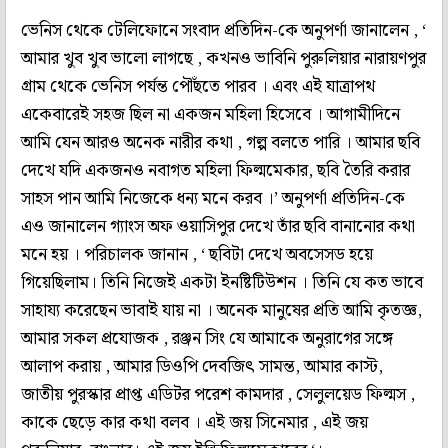
ভেনিস থেকে টেলিফোনে সংবাদ প্রতিদিন-কে অনুপর্ণা জানালেন , ‘
আমার খুব খুব ভালো লাগছে , কখনও ভাবিনি পুরুলিয়ার নারায়ণপুর
গ্রাম থেকে ভেনিস পর্যন্ত পৌঁছতে পারব । এবং এই যাত্রাপথ
একেবারেই সহজ ছিল না একজন মহিলা হিসেবে । আগামীদিনে
আমি যেন আরও অনেক নারীর কথা , গল্প বলতে পারি । আমার ছবি
দেখে যদি একজনও নবাগত মহিলা ফিল্মমেকার, ছবি তৈরি করার
সাহস পান আমি নিজেকে ধন্য মনে করব ।’ অনুপর্ণা প্রতিদিন-কে
এও জানালেন গ্যাংস অফ ওয়াসিপুর দেখে তাঁর ছবি বানানোর কথা
মনে হয় । পরিচালক জানান , ‘ ছবিটা দেখে অবসেসড হয়ে
গিয়েছিলাম। তিনি নিজেই একটা ইনষ্টিটিউশন । তিনি যে কত ভাবে
সাহায্য করেছেন ভাবাই যায় না । অনেক মানুষের প্রতি আমি কৃতজ্ঞ,
আমার সকল প্রযোজক , রঞ্জন সিং যে আমাকে অনুরাগের সঙ্গে
আলাপ করায় , আমার ডিওপি দেবজিৎ সামন্ত, আমার কাস্ট,
জাতীয় পুরস্কার প্রাপ্ত এডিটর পরেশ কামদার , সেলুলয়েড ফিল্মস ,
কাকে ছেড়ে কার কথা বলব । এই জয় সিনেমার , এই জয়