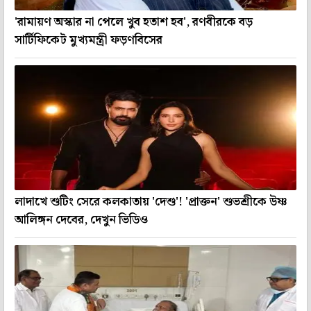
'রামায়ণ অস্কার না পেলে খুব হতাশ হব', রণবীরকে বড়
সার্টিফিকেট মুখ্যমন্ত্রী ফড়ণবিসের
লাদাখে শুটিং সেরে কলকাতায় 'দেশু'! 'প্রাক্তন' শুভশ্রীকে উষ্ণ
আলিঙ্গন দেবের, দেখুন ভিডিও