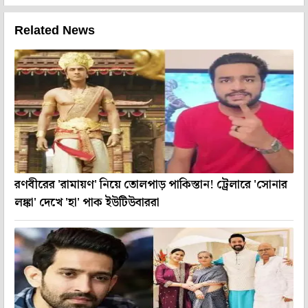
Related News
রণবীরের 'রামায়ণ' নিয়ে তোলপাড় পাকিস্তান! ট্রেলারে 'সোনার
লঙ্কা' দেখে 'হা' পাক ইউটিউবাররা