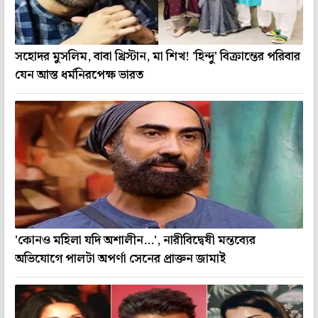
সহোদর মুসলিম, বাবা খ্রিস্টান, মা শিখ! 'হিন্দু' বিক্রান্তের পরিবার
যেন আস্ত ধর্মনিরপেক্ষ ভারত
'কোনও মহিলা যদি অশালীন...', নারীবিদ্বেষী মন্তব্যের
অভিযোগে পালটা অপর্ণা সেনের প্রাক্তন জামাই