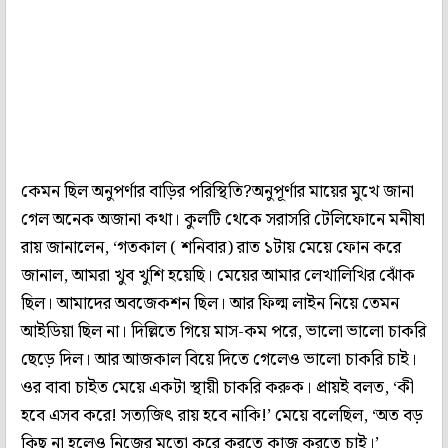
কেমন ছিল অনুপর্ণার বাড়ির পরিস্থিতি?অনুপূর্ণার মায়ের মুখে জানা
গেল অনেক অজানা কথা। কুলটি থেকে সরাসরি টেলিফোনে মনীষা
রায় জানালেন, ‘গতকাল ( শনিবার) রাত ১টায় মেয়ে ফোন করে
জানাল, আমরা খুব খুশি হয়েছি। মেয়ের আমার লেখালিখির ঝোঁক
ছিল। আমাদের অবজেকশন ছিল। আর ফিল্ম লাইন নিয়ে তেমন
আইডিয়া ছিল না। দিল্লিতে গিয়ে মাস-কম পরে, ভালো ভালো চাকরি
ছেড়ে দিল। আর আজকাল বিয়ে দিতে গেলেও ভালো চাকরি চাই।
ওর বাবা চাইত মেয়ে একটা স্থায়ী চাকরি করুক। প্রায়ই বলত, ‘কী
হবে এসব করে! সত্যজিৎ রায় হবে নাকি!’ মেয়ে বলেছিল, ‘অত বড়
কিছু না হলেও নিজের মতো করে করতে কাজ করতে চাই।’