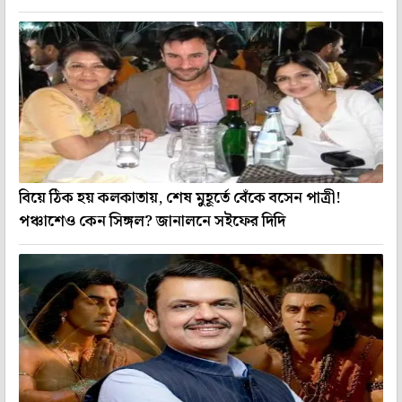
বিয়ে ঠিক হয় কলকাতায়, শেষ মুহূর্তে বেঁকে বসেন পাত্রী!
পঞ্চাশেও কেন সিঙ্গল? জানালনে সইফের দিদি