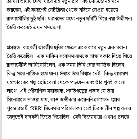
তামিল ভাষায় দেখা যাবে এই নতুন ছবি। বহু নেটিজেনই মনে
করছেন, এই কারণেই নেটফ্লিক্স থেকে সরিয়ে নেওয়া হয়েছে
রাজামৌলির দুই ছবি। ফ্যানদের মধ্যে নতুন ছবিটি ঘিরে নয়া উদ্দীপনা
তৈরি করতেই এমন পদক্ষেপ!
প্রসঙ্গত, বাহুবলী ভারতীয় ছবির ক্ষেত্রে একেবারে নতুন এক ঘরানা
তৈরি করেছিল। এক মার্কিন সংবাদমাধ্যমকে সাক্ষাৎকার দিতে গিয়ে
রাজামৌলি জানিয়েছিলেন, এক সময় তিনি ঘোর আস্তিক ছিলেন,
কিন্তু পরে নাস্তিক হয়ে যান। ঈশ্বরে তাঁর বিশ্বাস নেই। কিন্তু রামায়ণ,
মহাভারতের গল্প ছোটবেলা থেকে পড়ছেন এবং তাঁর খুবই ভালো
লাগে। এই পৌরাণিক মহাকাব্য, শ্রুতিগল্পের প্রভাব যে তাঁর
সিনেমাতে পাওয়া যায়, তাও অস্বীকার করেননি গোল্ডেন গ্লোব
পুরস্কারজয়ী ‘RRR’ সিনেমার পরিচালক। সেই চিরকালীন গল্প বলার
জাদুতেই বাহুবলী জিতে গিয়েছিল। সেই বিজয়যাত্রা এখনও চলছে!