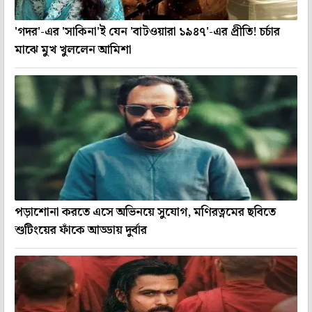
'গদর'-এর 'সাকিনা'ই যেন 'বাটওয়ারা ১৯৪৭'-এর প্রীতি! চর্চার
মাঝে মুখ খুললেন আমিশা
পড়াশোনা করতে এসে অভিনয়ে সুযোগ, মণিরত্নমের ছবিতে
শুটিংয়ের ফাঁকে আড্ডায় দুর্বার