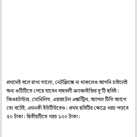
প্রথমেই বলে রাখা ভালো, নেটফ্লিক্সে না থাকলেও আপনি চাইলেই
অন্য ওটিটিতে পেয়ে যাবেন বাহুবলী ফ্র্যাঞ্চাইজির দু'টি ছবিই।
জিওহটস্টার, সোনিলিভ, এয়ারটেল এক্সস্ট্রিম, অ্যাপল টিভি অ্যাপে
তো বটেই, এমনকী ইউটিউবেও। প্রথম ছবিটির ক্ষেত্রে খরচ পড়বে
৫০ টাকা। দ্বিতীয়টিতে খরচ ১০০ টাকা।