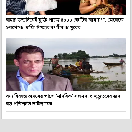
রাহার জন্মদিনেই মুক্তি পাচ্ছে ৪০০০ কোটির 'রামায়ণ', মেয়েকে
সবথেকে 'দামি' উপহার রণবীর কাপুরের
বন্যাবিধ্বস্ত অসমের পাশে 'মানবিক' সলমন, বাস্তুচ্যুতদের জন্য
বড় প্রতিশ্রুতি ভাইজানের