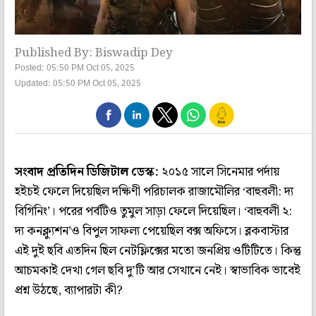
Published By: Biswadip Dey
Posted: 05:50 PM Oct 05, 2025
Updated: 05:50 PM Oct 05, 2025
সংবাদ প্রতিদিন ডিজিটাল ডেস্ক:
২০১৫ সালে সিনেমার পর্দায়
হইচই ফেলে দিয়েছিল দক্ষিণী পরিচালক রাজামৌলির ‘বাহুবলী: দ্য
বিগিনিং’। পরের পর্বটিও তুমুল সাড়া ফেলে দিয়েছিল। ‘বাহুবলী ২:
দ্য কনক্ল্যুশন’ও বিপুল সাফল্য পেয়েছিল বক্স অফিসে। ব্লকবাস্টার
এই দুই ছবি এতদিন ছিল নেটফ্লিক্সের মতো জনপ্রিয় ওটিটিতে। কিন্তু
আচমকাই দেখা গেল ছবি দু'টি আর সেখানে নেই। স্বাভাবিক ভাবেই
প্রশ্ন উঠছে, ব্যাপারটা কী?