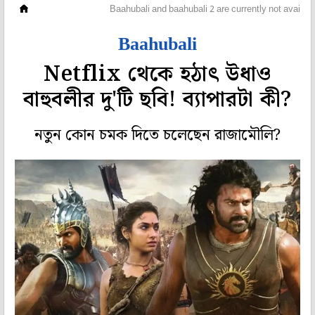
হলি বলি টলি
Baahubali and baahubali 2 are currently not availabl
Baahubali
Netflix থেকে হঠাৎ উধাও
বাহুবলীর দু'টি ছবি! ব্যাপারটা কী?
নতুন কোন চমক দিতে চলেছেন রাজামৌলি?