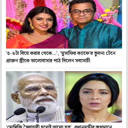
'৫-৬টা বিয়ে করার থেকে...', 'মুসাফির ক্যাফে'র তুলনা টেনে
প্রাক্তন স্ত্রীকে ভালোবাসার পাঠ দিলেন সব্যসাচী
'মোদিজি স্বৈরাচারী হলেই ভালো হত', প্রধানমন্ত্রীর অপমানে