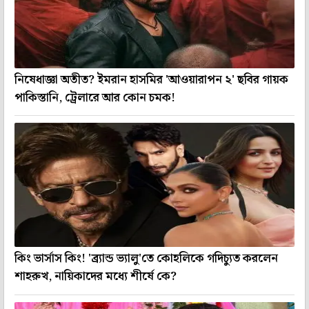
নিষেধাজ্ঞা অতীত? ইমরান হাসমির 'আওয়ারাপন ২' ছবির গায়ক
পাকিস্তানি, ট্রেলারে আর কোন চমক!
কিং ভার্সাস কিং! 'ব্র্যান্ড ভ্যালু'তে কোহলিকে গদিচ্যুত করলেন
শাহরুখ, নায়িকাদের মধ্যে শীর্ষে কে?