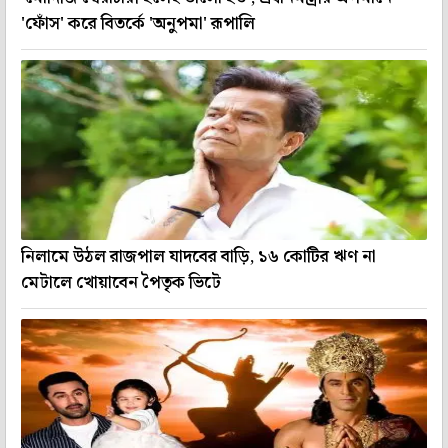
'ফোঁস' করে বিতর্কে 'অনুপমা' রূপালি
নিলামে উঠল রাজপাল যাদবের বাড়ি, ১৬ কোটির ঋণ না
মেটালে খোয়াবেন পৈতৃক ভিটে