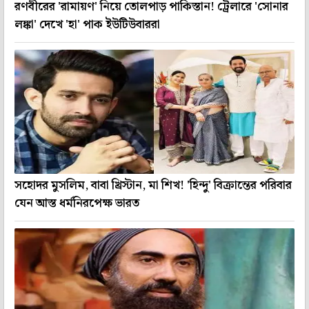
রণবীরের 'রামায়ণ' নিয়ে তোলপাড় পাকিস্তান! ট্রেলারে 'সোনার
লঙ্কা' দেখে 'হা' পাক ইউটিউবাররা
সহোদর মুসলিম, বাবা খ্রিস্টান, মা শিখ! 'হিন্দু' বিক্রান্তের পরিবার
যেন আস্ত ধর্মনিরপেক্ষ ভারত