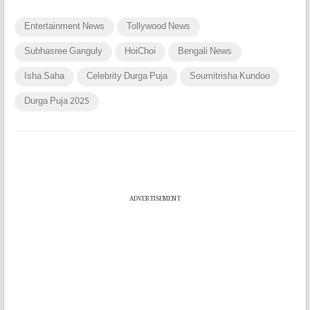
Entertainment News
Tollywood News
Subhasree Ganguly
HoiChoi
Bengali News
Isha Saha
Celebrity Durga Puja
Soumitrisha Kundoo
Durga Puja 2025
ADVERTISEMENT