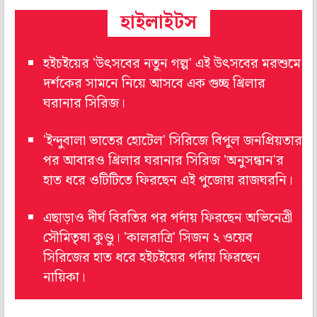
হাইলাইটস
হইচইয়ের 'উৎসবের নতুন গল্প' এই উৎসবের মরশুমে
দর্শকের সামনে নিয়ে আসবে এক গুচ্ছ থ্রিলার
ঘরানার সিরিজ।
'ইন্দুবালা ভাতের হোটেল' সিরিজে বিপুল জনপ্রিয়তার
পর আবারও থ্রিলার ঘরানার সিরিজ 'অনুসন্ধান'র
হাত ধরে ওটিটিতে ফিরছেন এই পুজোয় রাজঘরনি।
এছাড়াও দীর্ঘ বিরতির পর পর্দায় ফিরছেন অভিনেত্রী
সৌমিতৃষা কুণ্ডু। 'কালরাত্রি' সিজন ২ ওয়েব
সিরিজের হাত ধরে হইচইয়ের পর্দায় ফিরছেন
নায়িকা।