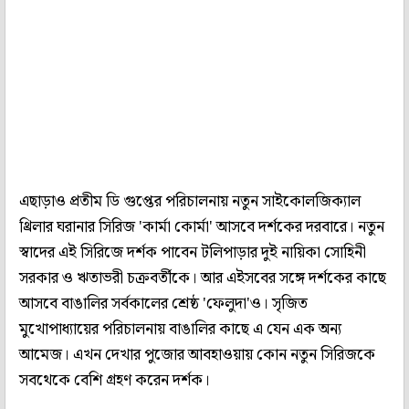
এছাড়াও প্রতীম ডি গুপ্তের পরিচালনায় নতুন সাইকোলজিক্যাল
থ্রিলার ঘরানার সিরিজ 'কার্মা কোর্মা' আসবে দর্শকের দরবারে। নতুন
স্বাদের এই সিরিজে দর্শক পাবেন টলিপাড়ার দুই নায়িকা সোহিনী
সরকার ও ঋতাভরী চক্রবর্তীকে। আর এইসবের সঙ্গে দর্শকের কাছে
আসবে বাঙালির সর্বকালের শ্রেষ্ঠ 'ফেলুদা'ও। সৃজিত
মুখোপাধ্যায়ের পরিচালনায় বাঙালির কাছে এ যেন এক অন্য
আমেজ। এখন দেখার পুজোর আবহাওয়ায় কোন নতুন সিরিজকে
সবথেকে বেশি গ্রহণ করেন দর্শক।