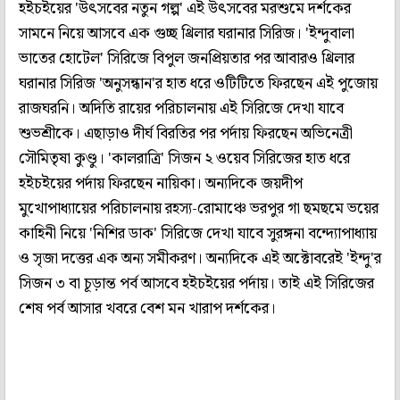
হইচইয়ের 'উৎসবের নতুন গল্প' এই উৎসবের মরশুমে দর্শকের
সামনে নিয়ে আসবে এক গুচ্ছ থ্রিলার ঘরানার সিরিজ। 'ইন্দুবালা
ভাতের হোটেল' সিরিজে বিপুল জনপ্রিয়তার পর আবারও থ্রিলার
ঘরানার সিরিজ 'অনুসন্ধান'র হাত ধরে ওটিটিতে ফিরছেন এই পুজোয়
রাজঘরনি। অদিতি রায়ের পরিচালনায় এই সিরিজে দেখা যাবে
শুভশ্রীকে। এছাড়াও দীর্ঘ বিরতির পর পর্দায় ফিরছেন অভিনেত্রী
সৌমিতৃষা কুণ্ডু। 'কালরাত্রি' সিজন ২ ওয়েব সিরিজের হাত ধরে
হইচইয়ের পর্দায় ফিরছেন নায়িকা। অন্যদিকে জয়দীপ
মুখোপাধ্যায়ের পরিচালনায় রহস্য-রোমাঞ্চে ভরপুর গা ছমছমে ভয়ের
কাহিনী নিয়ে 'নিশির ডাক' সিরিজে দেখা যাবে সুরঙ্গনা বন্দ্যোপাধ্যায়
ও সৃজা দত্তের এক অন্য সমীকরণ। অন্যদিকে এই অক্টোবরেই 'ইন্দু'র
সিজন ৩ বা চূড়ান্ত পর্ব আসবে হইচইয়ের পর্দায়। তাই এই সিরিজের
শেষ পর্ব আসার খবরে বেশ মন খারাপ দর্শকের।