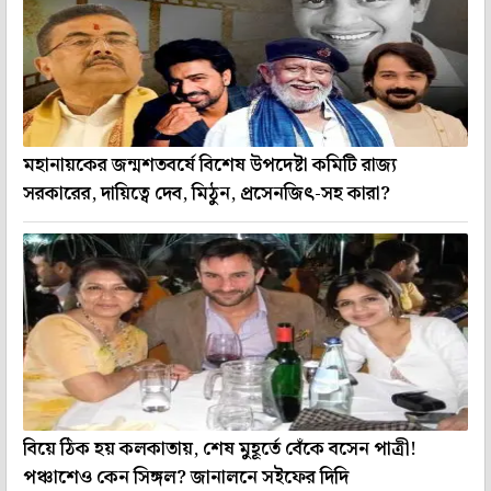
মহানায়কের জন্মশতবর্ষে বিশেষ উপদেষ্টা কমিটি রাজ্য
সরকারের, দায়িত্বে দেব, মিঠুন, প্রসেনজিৎ-সহ কারা?
বিয়ে ঠিক হয় কলকাতায়, শেষ মুহূর্তে বেঁকে বসেন পাত্রী!
পঞ্চাশেও কেন সিঙ্গল? জানালনে সইফের দিদি