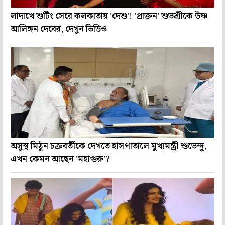
লাদাখে শুটিং সেরে কলকাতায় 'দেশু'! 'প্রাক্তন' শুভশ্রীকে উষ্ণ
আলিঙ্গন দেবের, দেখুন ভিডিও
অসুস্থ মিঠুন চক্রবর্তীকে দেখতে হাসপাতালে মুখ্যমন্ত্রী শুভেন্দু,
এখন কেমন আছেন 'মহাগুরু'?