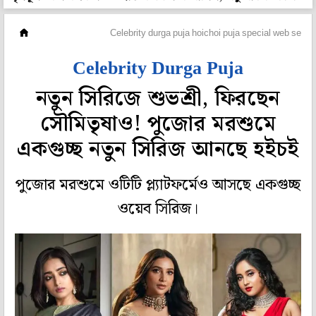
হলি বলি টলি
Celebrity durga puja hoichoi puja special web series
Celebrity Durga Puja
নতুন সিরিজে শুভশ্রী, ফিরছেন
সৌমিতৃষাও! পুজোর মরশুমে
একগুচ্ছ নতুন সিরিজ আনছে হইচই
পুজোর মরশুমে ওটিটি প্ল্যাটফর্মেও আসছে একগুচ্ছ
ওয়েব সিরিজ।