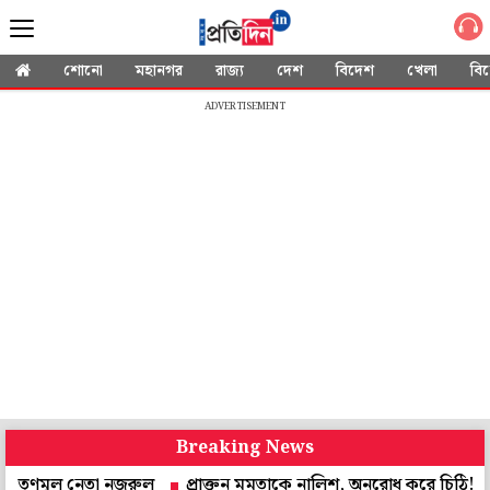
শোনো
মহানগর
রাজ্য
দেশ
বিদেশ
খেলা
বি
ADVERTISEMENT
Breaking News
ল নেতা নজরুল
প্রাক্তন মমতাকে নালিশ, অনুরোধ করে চিঠি! উত্তর দেবেন স্বাস্