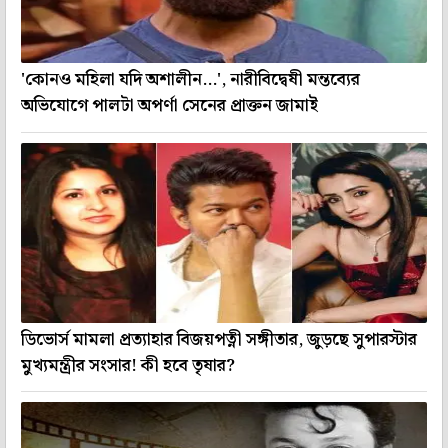
'কোনও মহিলা যদি অশালীন...', নারীবিদ্বেষী মন্তব্যের
অভিযোগে পালটা অপর্ণা সেনের প্রাক্তন জামাই
ডিভোর্স মামলা প্রত্যাহার বিজয়পত্নী সঙ্গীতার, জুড়ছে সুপারস্টার
মুখ্যমন্ত্রীর সংসার! কী হবে তৃষার?