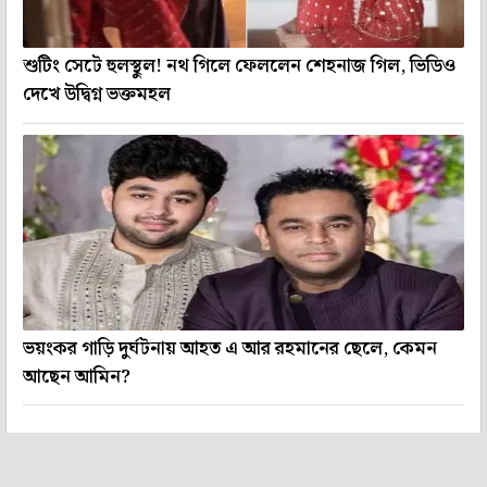
শুটিং সেটে হুলস্থুল! নথ গিলে ফেললেন শেহনাজ গিল, ভিডিও
দেখে উদ্বিগ্ন ভক্তমহল
ভয়ংকর গাড়ি দুর্ঘটনায় আহত এ আর রহমানের ছেলে, কেমন
আছেন আমিন?