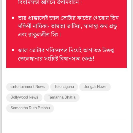
বিধানসভা আসনে উপনির্বাচন।
তার প্রাক্কালেই জাল ভোটার কার্ডের গেরোয় তিন
দক্ষিণী নায়িকা- তামান্না ভাটিয়া, সামান্থা রুথ প্রভু
এবং রাকুলপ্রীত সিং।
জাল ভোটার পরিচয়পত্র নিয়েই আপাতত উত্তপ্ত
তেলেঙ্গানার সংশ্লিষ্ট বিধানসভা কেন্দ্র!
Entertainment News
Telenagana
Bengali News
Bollywood News
Tamanna Bhatia
Samantha Ruth Prabhu