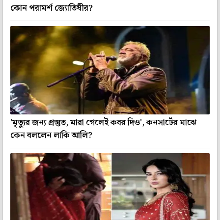
কোন পরামর্শ জ্যোতিষীর?
'মৃত্যুর জন্য প্রস্তুত, মারা গেলেই কবর দিও', কনসার্টের মাঝে
কেন বললেন লাকি আলি?