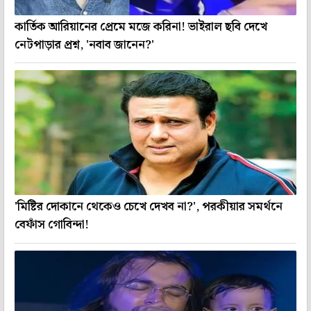
কার্তিক আরিয়ানের প্রেমে মজে করিনা! ভাইরাল ছবি দেখে
নেটপাড়ার প্রশ্ন, 'নবাব জানেন?'
'মিষ্টির দোকানে থেকেও চেখে দেখব না?', পরকীয়ার সমর্থনে
বেফাঁস গোবিন্দা!