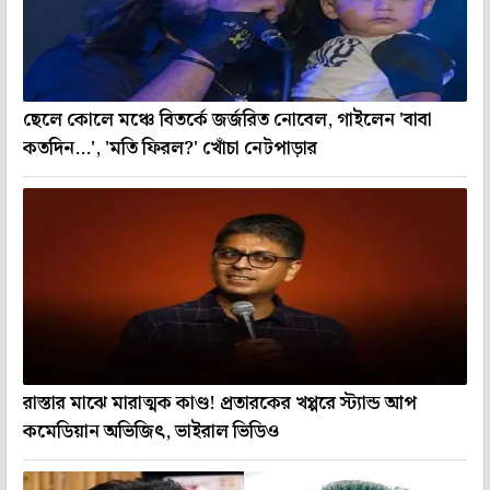
ছেলে কোলে মঞ্চে বিতর্কে জর্জরিত নোবেল, গাইলেন 'বাবা
কতদিন...', 'মতি ফিরল?' খোঁচা নেটপাড়ার
রাস্তার মাঝে মারাত্মক কাণ্ড! প্রতারকের খপ্পরে স্ট্যান্ড আপ
কমেডিয়ান অভিজিৎ, ভাইরাল ভিডিও