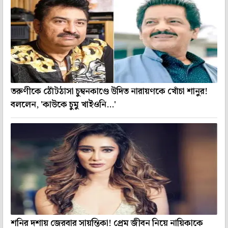
তরুণীকে ঠোঁটঠাসা চুম্বনকাণ্ডে উদিত নারায়ণকে খোঁচা শানুর!
বললেন, 'কাউকে চুমু খাইওনি...'
শনির দশায় জেরবার সায়ন্তিকা! প্রেম জীবন নিয়ে নায়িকাকে