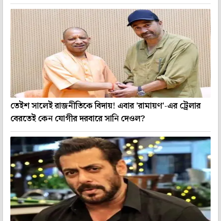
তেইশ সালেই রাজনীতিকে বিদায়! এবার 'রামায়ণ'-এর ট্রেলার
বেরতেই কেন যোগীর দরবারে সানি দেওল?