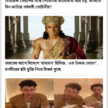
মিউজিক থেরাপির সঙ্গে শোভনের ভালোবাসা আর যত্ন, কীভাবে
দিন কাটছে গর্ভবতী সোহিনীর?
ভারতের আগে বিদেশে 'রামায়ণ' রিলিজ, 'এত টাকার লোভ?',
রণবীরের ছবি মুক্তি নিয়ে বিতর্ক তুঙ্গে