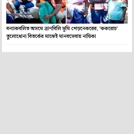
বন্যাকবলিত অসমে ত্রাণবিলি ভূমি পেড়নেকরের, 'ককরোচ'
তুলোধোনা বিতর্কের মাঝেই মানবসেবায় নায়িকা