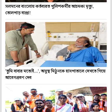
সলমনের বাংলোয় কর্তব্যরত পুলিশকর্মীর আচমকা মৃত্যু,
তোলপাড় বান্দ্রা!
'তুমি বাবার মতোই...', অসুস্থ মিঠুনকে হাসপাতালে দেখতে গিয়ে
আবেগপ্রবণ দেব