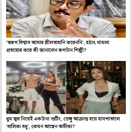
'স্বরূপ বিশ্বাস আমার শ্লীলতাহানি করেননি', হঠাৎ মামলা
প্রত্যাহার করে কী জানালেন রূপটান শিল্পী?
ধুম জ্বর নিয়েই একটানা শুটিং, ডেঙ্গু আক্রান্ত হয়ে হাসপাতালে
'বালিকা বধূ', কেমন আছেন অভীকা?