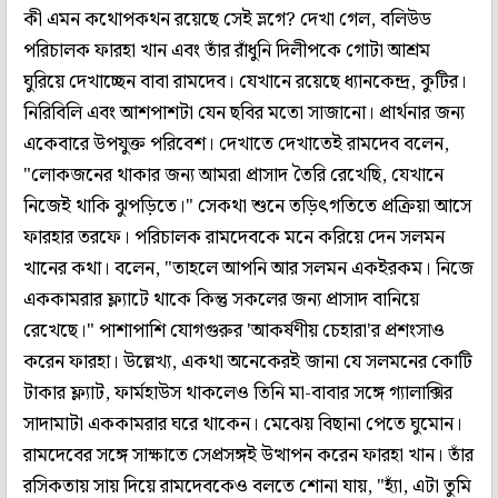
কী এমন কথোপকথন রয়েছে সেই ভ্লগে? দেখা গেল, বলিউড
পরিচালক ফারহা খান এবং তাঁর রাঁধুনি দিলীপকে গোটা আশ্রম
ঘুরিয়ে দেখাচ্ছেন বাবা রামদেব। যেখানে রয়েছে ধ্যানকেন্দ্র, কুটির।
নিরিবিলি এবং আশপাশটা যেন ছবির মতো সাজানো। প্রার্থনার জন্য
একেবারে উপযুক্ত পরিবেশ। দেখাতে দেখাতেই রামদেব বলেন,
"লোকজনের থাকার জন্য আমরা প্রাসাদ তৈরি রেখেছি, যেখানে
নিজেই থাকি ঝুপড়িতে।" সেকথা শুনে তড়িৎগতিতে প্রক্রিয়া আসে
ফারহার তরফে। পরিচালক রামদেবকে মনে করিয়ে দেন সলমন
খানের কথা। বলেন, "তাহলে আপনি আর সলমন একইরকম। নিজে
এককামরার ফ্ল্যাটে থাকে কিন্তু সকলের জন্য প্রাসাদ বানিয়ে
রেখেছে।" পাশাপাশি যোগগুরুর 'আকর্ষণীয় চেহারা'র প্রশংসাও
করেন ফারহা। উল্লেখ্য, একথা অনেকেরই জানা যে সলমনের কোটি
টাকার ফ্ল্যাট, ফার্মহাউস থাকলেও তিনি মা-বাবার সঙ্গে গ্যালাক্সির
সাদামাটা এককামরার ঘরে থাকেন। মেঝেয় বিছানা পেতে ঘুমোন।
রামদেবের সঙ্গে সাক্ষাতে সেপ্রসঙ্গই উত্থাপন করেন ফারহা খান। তাঁর
রসিকতায় সায় দিয়ে রামদেবকেও বলতে শোনা যায়, "হ্যাঁ, এটা তুমি