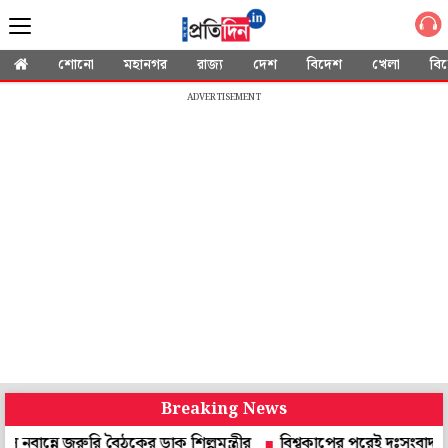
শোনো
মহানগর
রাজ্য
দেশ
বিদেশ
খেলা
বি
ADVERTISEMENT
Breaking News
জরুরি বৈঠকের ডাক শিল্পমন্ত্রীর
বিশ্বকাপের পরেই দুঃসংবাদ, না ফেরা