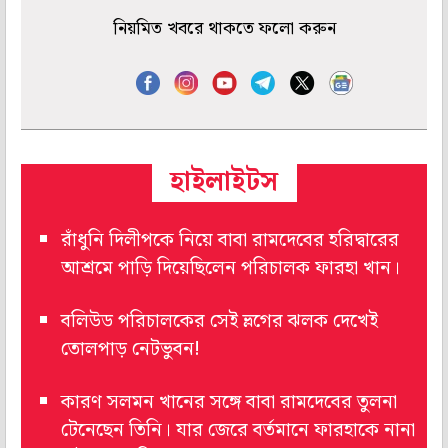
নিয়মিত খবরে থাকতে ফলো করুন
হাইলাইটস
রাঁধুনি দিলীপকে নিয়ে বাবা রামদেবের হরিদ্বারের
আশ্রমে পাড়ি দিয়েছিলেন পরিচালক ফারহা খান।
বলিউড পরিচালকের সেই ভ্লগের ঝলক দেখেই
তোলপাড় নেটভুবন!
কারণ সলমন খানের সঙ্গে বাবা রামদেবের তুলনা
টেনেছেন তিনি। যার জেরে বর্তমানে ফারহাকে নানা