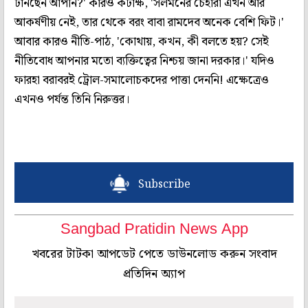
টানছেন আপনি?' কারও কটাক্ষ, 'সলমনের চেহারা এখন আর
আকর্ষণীয় নেই, তার থেকে বরং বাবা রামদেব অনেক বেশি ফিট।'
আবার কারও নীতি-পাঠ, 'কোথায়, কখন, কী বলতে হয়? সেই
নীতিবোধ আপনার মতো ব্যক্তিত্বের নিশ্চয় জানা দরকার।' যদিও
ফারহা বরাবরই ট্রোল-সমালোচকদের পাত্তা দেননি! এক্ষেত্রেও
এখনও পর্যন্ত তিনি নিরুত্তর।
Subscribe
Sangbad Pratidin News App
খবরের টাটকা আপডেট পেতে ডাউনলোড করুন সংবাদ
প্রতিদিন অ্যাপ