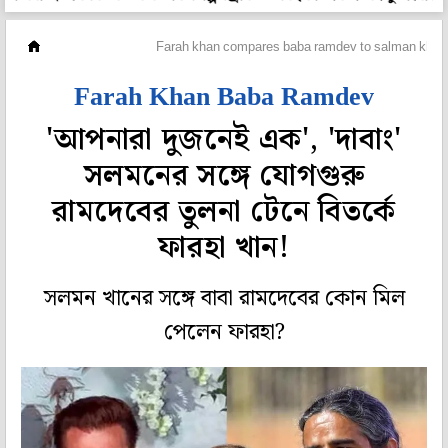
হলি বলি টলি
Farah khan compares baba ramdev to salman khan
Farah Khan Baba Ramdev
'আপনারা দুজনেই এক', 'দাবাং'
সলমনের সঙ্গে যোগগুরু
রামদেবের তুলনা টেনে বিতর্কে
ফারহা খান!
সলমন খানের সঙ্গে বাবা রামদেবের কোন মিল
পেলেন ফারহা?