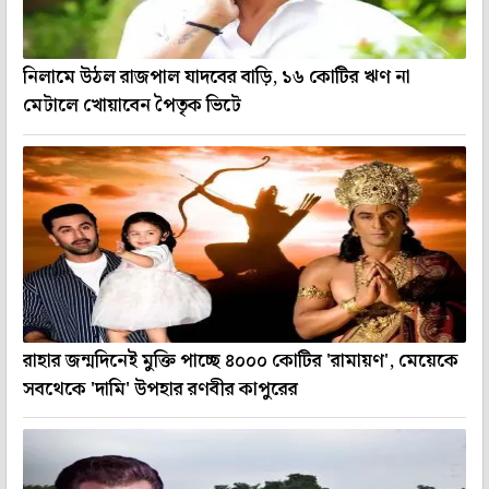
নিলামে উঠল রাজপাল যাদবের বাড়ি, ১৬ কোটির ঋণ না
মেটালে খোয়াবেন পৈতৃক ভিটে
রাহার জন্মদিনেই মুক্তি পাচ্ছে ৪০০০ কোটির 'রামায়ণ', মেয়েকে
সবথেকে 'দামি' উপহার রণবীর কাপুরের