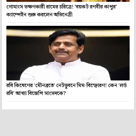
গোমাংস ভক্ষণকারী রামের চরিত্রে! 'বয়কট রণবীর কাপুর'
ক্যাম্পেইন শুরু করলেন অভিনেত্রী
রবি কিষেণের 'মৌনব্রতে' নেটভুবনে মিম-বিস্ফোরণ! কেন 'লর্ড
রবি' আখ্যা বিজেপি সাংসদকে?