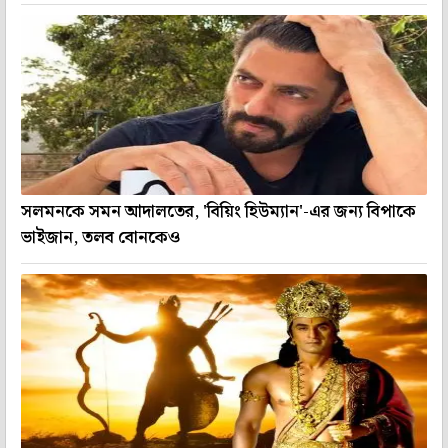
সলমনকে সমন আদালতের, 'বিয়িং হিউম্যান'-এর জন্য বিপাকে
ভাইজান, তলব বোনকেও