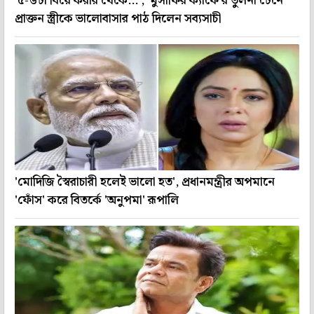
'৫-৬টা বিয়ে করার থেকে...', 'মুসাফির ক্যাফে'র তুলনা টেনে
প্রাক্তন স্ত্রীকে ভালোবাসার পাঠ দিলেন সব্যসাচী
'মোদিজি স্বৈরাচারী হলেই ভালো হত', প্রধানমন্ত্রীর অপমানে
'ফোঁস' করে বিতর্কে 'অনুপমা' রূপালি