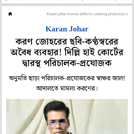
হলি বলি টলি
Karan johar moves delhi hc seeking protection of pe
Karan Johar
করণ জোহরের ছবি-কণ্ঠস্বরের
অবৈধ ব্যবহার! দিল্লি হাই কোর্টের
দ্বারস্থ পরিচালক-প্রযোজক
অনুমতি ছাড়া পরিচালক-প্রযোজকের স্বাক্ষর জাল!
আদালতে মামলা করণের।