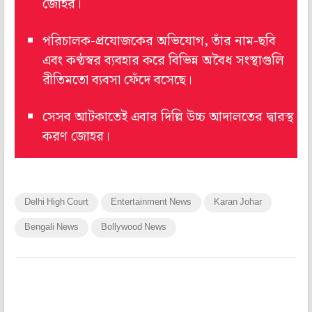
জোহর।
পরিচালক-প্রযোজকের অভিযোগ, তাঁর নাম-ছবি
এবং কণ্ঠস্বর ব্যবহার করে বিভিন্ন অবৈধ সংস্থাগুলি
রীতিমতো ব্যবসা ফেঁদে বসেছে।
সেসব আটকাতেই এবার দিল্লি উচ্চ আদালতের দ্বারস্থ
করণ জোহর।
Delhi High Court
Entertainment News
Karan Johar
Bengali News
Bollywood News