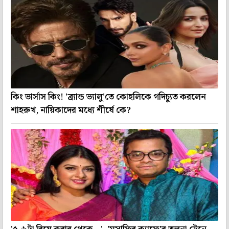
কিং ভার্সাস কিং! 'ব্র্যান্ড ভ্যালু'তে কোহলিকে গদিচ্যুত করলেন
শাহরুখ, নায়িকাদের মধ্যে শীর্ষে কে?