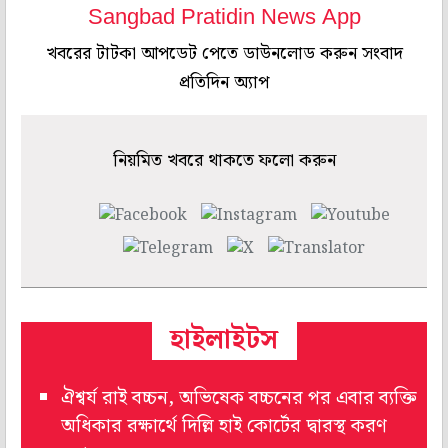
Sangbad Pratidin News App
খবরের টাটকা আপডেট পেতে ডাউনলোড করুন সংবাদ
প্রতিদিন অ্যাপ
নিয়মিত খবরে থাকতে ফলো করুন
হাইলাইটস
ঐশ্বর্য রাই বচ্চন, অভিষেক বচ্চনের পর এবার ব্যক্তি
অধিকার রক্ষার্থে দিল্লি হাই কোর্টের দ্বারস্থ করণ