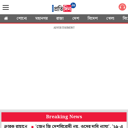
শোনো
মহানগর
রাজ্য
দেশ
বিদেশ
খেলা
বি
ADVERTISEMENT
Breaking News
াহানে
'জেন জি দেশবিরোধী নয়, ওদের দাবি ন্যায্য', '২৯-এ ভোটযুদ্ধে