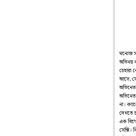
মনোজ সম
অভিনয় ক
চেহারা 
আসে, সে
অভিনেতা
অভিনেতাদ
না। ক্য
দেখতে চ
এক বিস্
সেক্সি। 