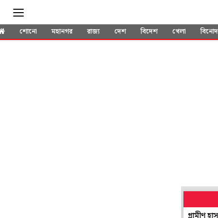
শোনো
মহানগর
রাজ্য
দেশ
বিদেশ
খেলা
বিনো
'ও বেঁচে আছে', রোগী মৃত্যুর পরেই রণক্ষেত্র রতুয়া গ্রামীণ হাসপাতাল