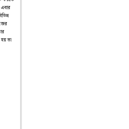
 এবার
িন্ন
াজের
ার
 হয় তা