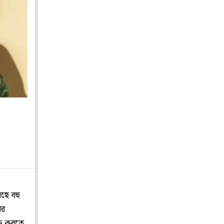
ছে বহু
ার
্ত করতে