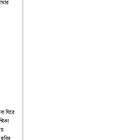
আমার
ব্য ঘিরে
্মিকা
য়ে
 ছবির