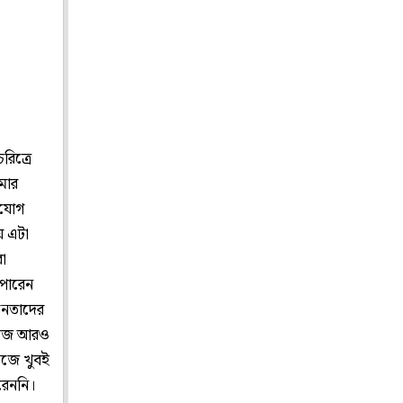
রিত্রে
মার
ুযোগ
য় এটা
া
 পারেন
িনেতাদের
মনোজ আরও
িজে খুবই
রেননি।