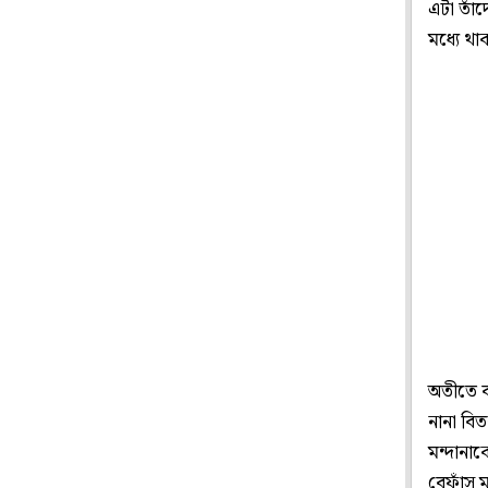
এটা তাঁ
মধ্যে থ
অতীতে বা
নানা বিতর
মন্দানাক
বেফাঁস 