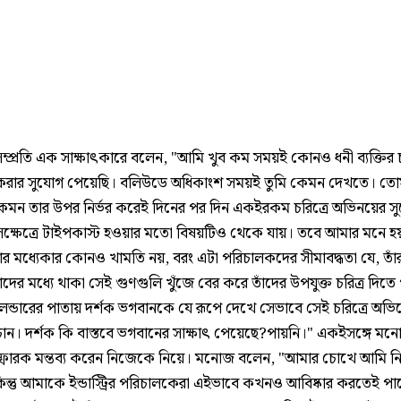
্প্রতি এক সাক্ষাৎকারে বলেন, "আমি খুব কম সময়ই কোনও ধনী ব্যক্তির চ
রার সুযোগ পেয়েছি। বলিউডে অধিকাংশ সময়ই তুমি কেমন দেখতে। তো
কেমন তার উপর নির্ভর করেই দিনের পর দিন একইরকম চরিত্রে অভিনয়ের স
ক্ষেত্রে টাইপকাস্ট হওয়ার মতো বিষয়টিও থেকে যায়। তবে আমার মনে হ
র মধ্যেকার কোনও খামতি নয়, বরং এটা পরিচালকদের সীমাবদ্ধতা যে, তাঁর
ের মধ্যে থাকা সেই গুণগুলি খুঁজে বের করে তাঁদের উপযুক্ত চরিত্র দিতে
ালেন্ডারের পাতায় দর্শক ভগবানকে যে রূপে দেখে সেভাবে সেই চরিত্রে অভ
ান। দর্শক কি বাস্তবে ভগবানের সাক্ষাৎ পেয়েছে?পায়নি।" একইসঙ্গে 
ফোরক মন্তব্য করেন নিজেকে নিয়ে। মনোজ বলেন, "আমার চোখে আমি ন
কিন্তু আমাকে ইন্ডাস্ট্রির পরিচালকেরা এইভাবে কখনও আবিষ্কার করতেই পা