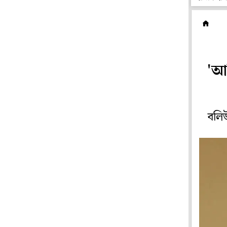
হ
'আম
বলি