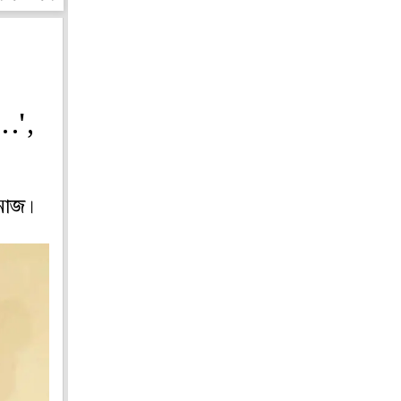
..',
নোজ।