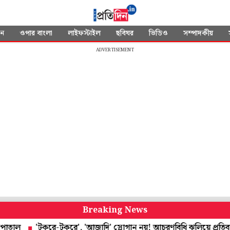
দন
ওপার বাংলা
লাইফস্টাইল
ছবিঘর
ভিডিও
সম্পাদকীয়
ADVERTISEMENT
Breaking News
'টুকরে-টুকরে', 'আজাদি' স্লোগান নয়! আচরণবিধি ঝুলিয়ে প্রতিবাদেও দেশ