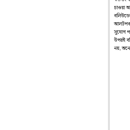
চাওয়া অ
বলিউডের
আলটপকা 
সুযোগ প
উপরই বলি
নয়, অন