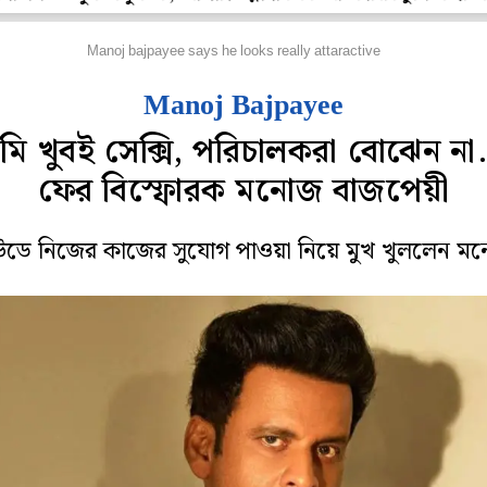
লি বলি টলি
Manoj bajpayee says he looks really attaractive
Manoj Bajpayee
ি খুবই সেক্সি, পরিচালকরা বোঝেন না.
ফের বিস্ফোরক মনোজ বাজপেয়ী
উডে নিজের কাজের সুযোগ পাওয়া নিয়ে মুখ খুললেন ম