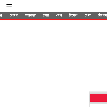
শোনো
মহানগর
রাজ্য
দেশ
বিদেশ
খেলা
বিনো