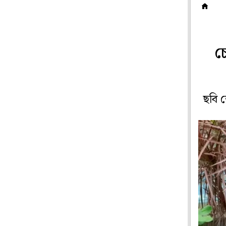
হ
চ
ছবি 