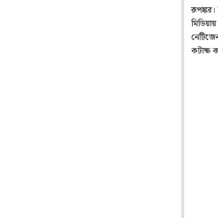
রূপঙ্কর
মিডিয়ায়
নেটিজেন
কটাক্ষ 