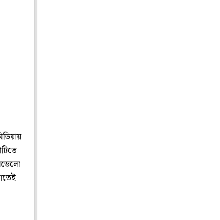
মিডিয়ায়
াটিতে
 মডেলো
চাতেই