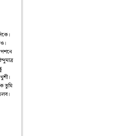
দিকে।
িও।
যাপশনে
দুমাত্র
ু
খুশী।
ে তুমি
 চলব।