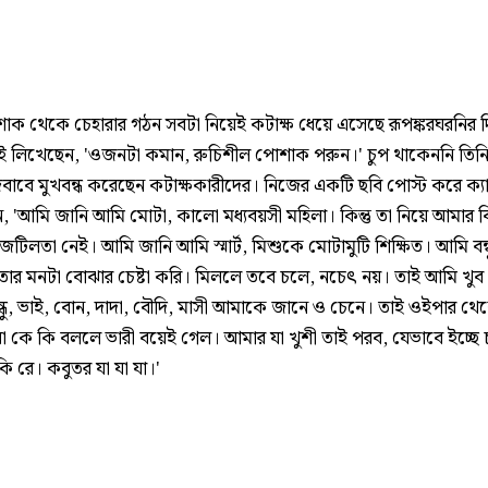
ক থেকে চেহারার গঠন সবটা নিয়েই কটাক্ষ ধেয়ে এসেছে রূপঙ্করঘরনির 
 লিখেছেন, 'ওজনটা কমান, রুচিশীল পোশাক পরুন।' চুপ থাকেননি তিন
বাবে মুখবন্ধ করেছেন কটাক্ষকারীদের। নিজের একটি ছবি পোস্ট করে ক্
 'আমি জানি আমি মোটা, কালো মধ্যবয়সী মহিলা। কিন্তু তা নিয়ে আমার বিন্
টিলতা নেই। আমি জানি আমি স্মার্ট, মিশুকে মোটামুটি শিক্ষিত। আমি বন্ধ
তার মনটা বোঝার চেষ্টা করি। মিললে তবে চলে, নচেৎ নয়। তাই আমি খুব 
্ধু, ভাই, বোন, দাদা, বৌদি, মাসী আমাকে জানে ও চেনে। তাই ওইপার থেক
া কে কি বললে ভারী বয়েই গেল। আমার যা খুশী তাই পরব, যেভাবে ইচ্ছে
ি রে। কবুতর যা যা যা।'