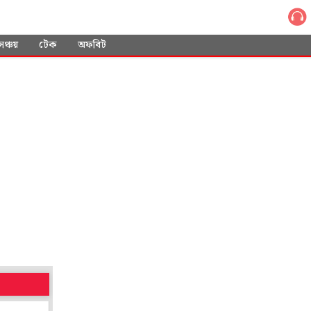
সঞ্চয়
টেক
অফবিট