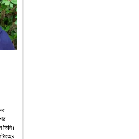
ের
শের
েন তিনি।
াটাচ্ছেন