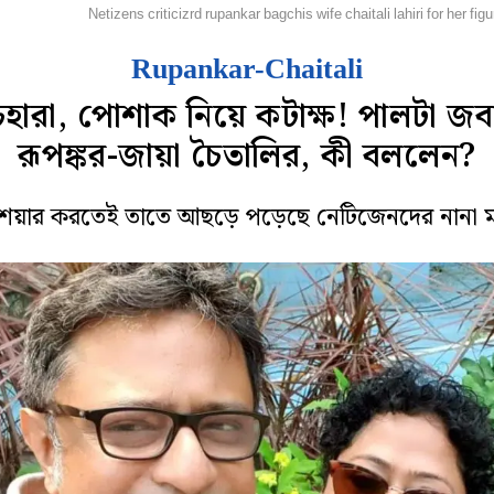
লি বলি টলি
Netizens criticizrd rupankar bagchis wife chaitali lahiri for her f
Rupankar-Chaitali
েহারা, পোশাক নিয়ে কটাক্ষ! পালটা জব
রূপঙ্কর-জায়া চৈতালির, কী বললেন?
শেয়ার করতেই তাতে আছড়ে পড়েছে নেটিজেনদের নানা মন্