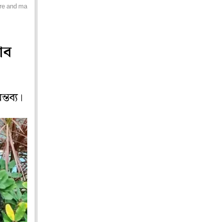
igure and makeup
াব
তব্য।