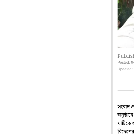
Publis
Posted: 0
Updated: 
সংবাদ প
অনুষ্ঠা
মাটিতে অ
বিদেশের 