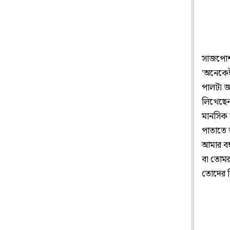
সাজপোশা
'অনেকেই
পালটা জ
লিখেছেন,
মানসিক জ
পাতাতে 
আমার বন
বা তোমর
তোদের ক