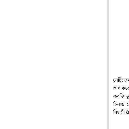
নেটিজেনদ
ভাগ করে
কবজি ডু
চিলাডা 
বিশ্বাস