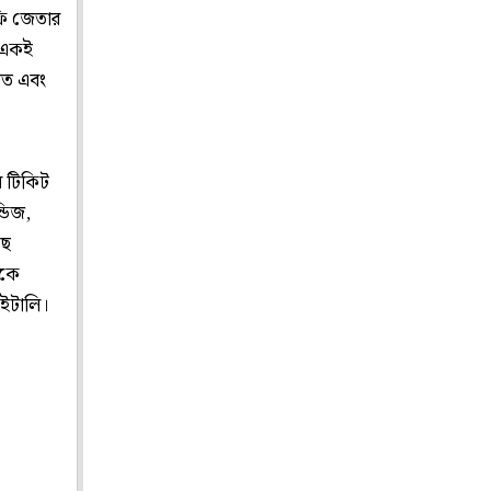
রফি জেতার
 একই
রত এবং
র টিকিট
্ডিজ,
ছে
পকে
 ইটালি।