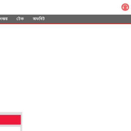
সঞ্চয়
টেক
অফবিট