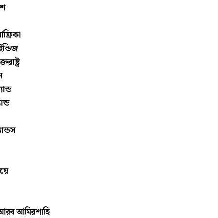
েশ
আফ্রিকা
ইন্ডিজ
্তরাষ্ট্র
ন
ান্ড
ন্ড
ান্ডস
োয়ে
 আরব আমিরশাহি