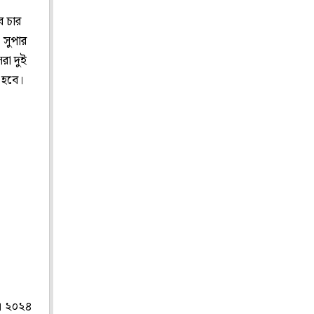
ে চার
। সুপার
রা দুই
া হবে।
ত। ২০২৪