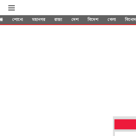
শোনো
মহানগর
রাজ্য
দেশ
বিদেশ
খেলা
বিনো