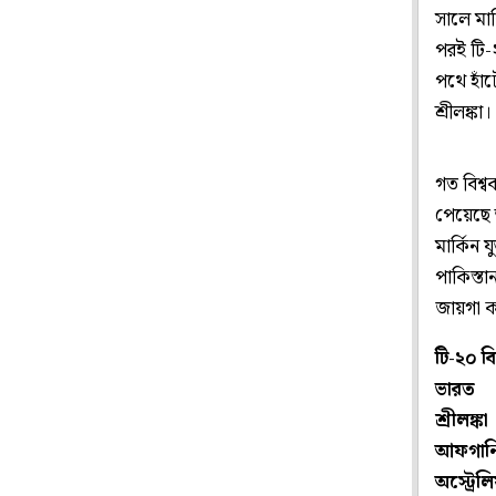
সালে মার
পরই টি-
পথে হাঁ
শ্রীলঙ্কা।
গত বিশ্
পেয়েছে আ
মার্কিন য
পাকিস্তা
জায়গা কর
টি-২০ বি
ভারত
শ্রীলঙ্কা
আফগানিস
অস্ট্রেলি