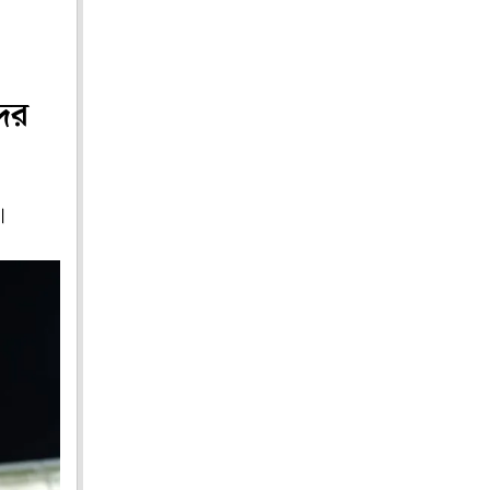
দের
।