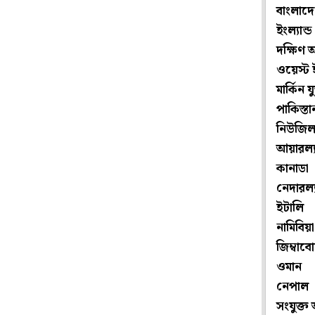
বাংলাদ
ইংল্যান্ড
দক্ষিণ 
ওয়েস্ট 
মার্কিন যুক
পাকিস্তা
নিউজিল্য
আয়ারল্যা
কানাডা
নেদারল্য
ইটালি
নামিবিয়া
জিম্বাব
ওমান
নেপাল
সংযুক্ত