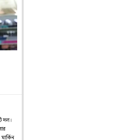
টি দল।
বার
মার্কিন