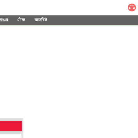
সঞ্চয়
টেক
অফবিট