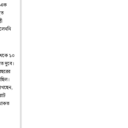
ণ এক
িত
রী
োলেননি
 থেকে ১০
িত দুবে।
 বছরের
়েছিল।
লিখছেন,
রাট
 থাকত