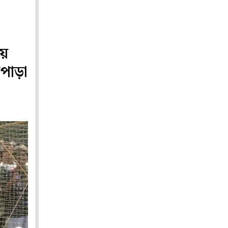
য়ে
টপাড়া