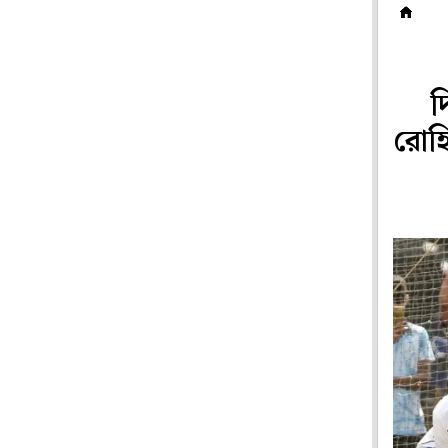
ক
দ
রোহি