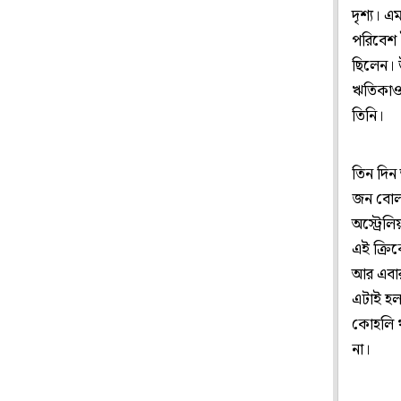
দৃশ্য। 
পরিবেশ 
ছিলেন। উ
ঋতিকাও 
তিনি।
তিন দিন
জন বোলার
অস্ট্রেল
এই ক্রিক
আর এবার
এটাই হল
কোহলি থা
না।