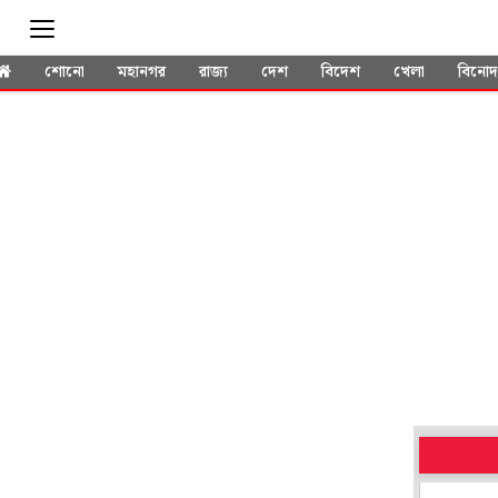
শোনো
মহানগর
রাজ্য
দেশ
বিদেশ
খেলা
বিনো