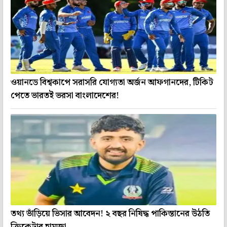
ওয়ানডে বিশ্বকাপে সরাসরি যোগ্যতা অর্জন আফগানদের, টিকিট
পেতে ভারতই ভরসা বাংলাদেশের!
তথ্য ভাঁড়িয়ে ভিসার আবেদন! ২ বছর নিষিদ্ধ পাকিস্তানের উঠতি
ক্রিকেটার হামজা