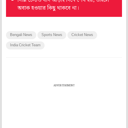
দিল্লি টেস্টও যদি আড়াই দিনে শেষ হয়, তাহলে
অবাক হওয়ার কিছু থাকবে না।
Bengali News
Sports News
Cricket News
India Cricket Team
ADVERTISEMENT