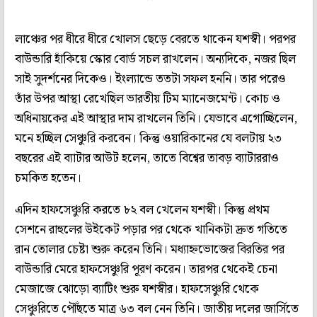
লাঞ্চের পর ধীরে ধীরে খোলস ছেড়ে বেরতে থাকেন যশস্বী। পরপর
বাউন্ডারি হাঁকিয়ে স্কোর বোর্ড সচল রাখলেন। অন্যদিকে, নজর ছিল
সাই সুদর্শনের দিকেও। ইংল্যান্ডে ততটা সফল হননি। তার পরেও
তাঁর উপর আস্থা রেখেছিল ভারতীয় টিম ম্যানেজমেন্ট। কোচ ও
অধিনায়কের এই আস্থার দাম রাখলেন তিনি। যেভাবে এগোচ্ছিলেন,
মনে হচ্ছিল সেঞ্চুরি করবেন। কিন্তু ওয়ারিকানের যে বলটায় ২৩
বছরের এই ব্যাটার আউট হলেন, তাতে বিশ্বের তাবড় ব্যাটাররাও
চমকিত হতেন।
এদিন হাফসেঞ্চুরি করতে ৮২ বল খেলেন যশস্বী। কিন্তু প্রথম
সেশনে রাহুলের উইকেট পড়ার পর থেকে খানিকটা দ্রুত গতিতে
রান তোলার চেষ্টা শুরু করেন তিনি। মধ্যাহ্নভোজের বিরতির পর
বাউন্ডারি মেরে হাফসেঞ্চুরি পূরণ করেন। তারপর থেকেই চেনা
মেজাজে ঝোড়ো ব্যাটিং শুরু যশস্বীর। হাফসেঞ্চুরি থেকে
সেঞ্চুরিতে পৌঁছতে মাত্র ৬৩ বল নেন তিনি। জাতীয় দলের জার্সিতে