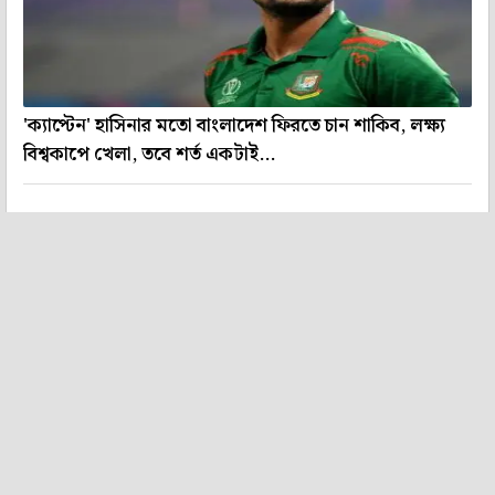
'ক্যাপ্টেন' হাসিনার মতো বাংলাদেশ ফিরতে চান শাকিব, লক্ষ্য
বিশ্বকাপে খেলা, তবে শর্ত একটাই...