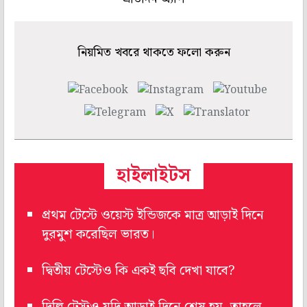
নিয়মিত খবরে থাকতে ফলো করুন
হাইলাইটস
প্রথম টেস্টে ওয়েস্ট ইন্ডিজকে মাত্র আড়াই দিনে
দুরমুশ করেছিল ভারত।
দ্বিতীয় টেস্টেও কি একই ছবি দেখা যাবে?