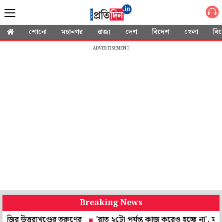
শোনো
মহানগর
রাজ্য
দেশ
বিদেশ
খেলা
বি
ADVERTISEMENT
Breaking News
তরাখণ্ডের তরুণের
'রাত ২টো পর্যন্ত কাজ করেও হচ্ছে না', মুখ্যমন্ত্রীর 