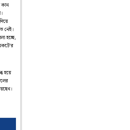
ে কান
া।
 দিয়ে
াভ নেই।
া হচ্ছে,
বয়কটে'র
্ধ হয়ে
দলের
য়েছেন।