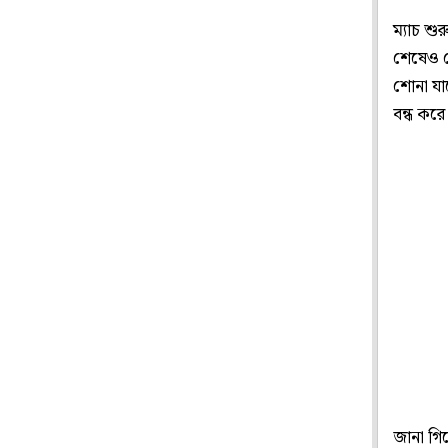
ম্যাচ শু
শেষেও স
শোনা যা
বন্ধ কর
জানা গিয়