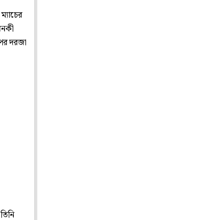
ম্যাচের
মনকী
উপর দরজা
 তিনি