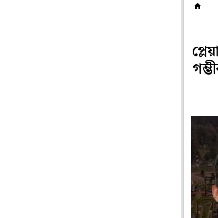
ক
প্লে
গম্ভ