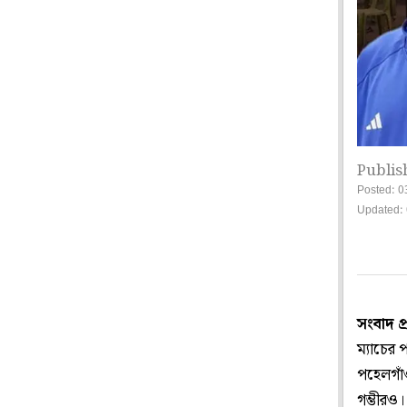
Publis
Posted: 0
Updated: 
সংবাদ প
ম্যাচের 
পহেলগাঁ
গম্ভীরও।