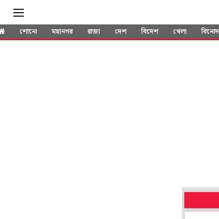
শোনো
মহানগর
রাজ্য
দেশ
বিদেশ
খেলা
বিনো