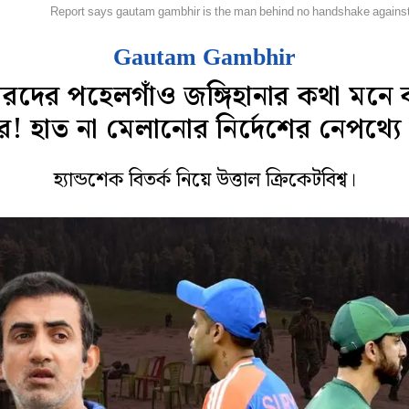
্রিকেট
Report says gautam gambhir is the man behind no handshake against
Gautam Gambhir
য়ারদের পহেলগাঁও জঙ্গিহানার কথা মনে
ীর! হাত না মেলানোর নির্দেশের নেপথ্য
হ্যান্ডশেক বিতর্ক নিয়ে উত্তাল ক্রিকেটবিশ্ব।