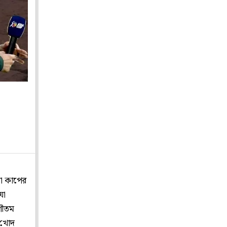
িয়া কাপের
যা
 গৌতম
ন খোদ