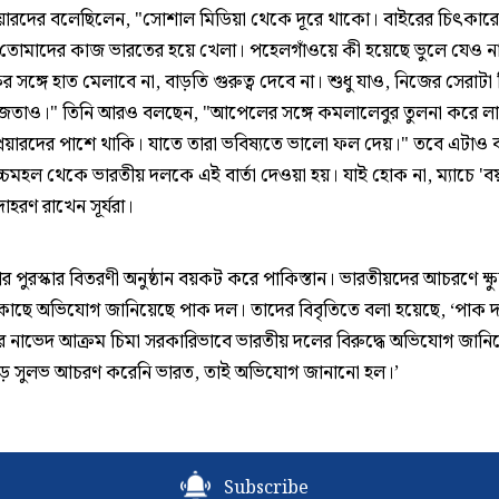
লেয়ারদের বলেছিলেন, "সোশাল মিডিয়া থেকে দূরে থাকো। বাইরের চিৎকার
 তোমাদের কাজ ভারতের হয়ে খেলা। পহেলগাঁওয়ে কী হয়েছে ভুলে যেও ন
ষের সঙ্গে হাত মেলাবে না, বাড়তি গুরুত্ব দেবে না। শুধু যাও, নিজের সেরাটা
তাও।" তিনি আরও বলছেন, "আপেলের সঙ্গে কমলালেবুর তুলনা করে ল
লেয়ারদের পাশে থাকি। যাতে তারা ভবিষ্যতে ভালো ফল দেয়।" তবে এটাও বল
চমহল থেকে ভারতীয় দলকে এই বার্তা দেওয়া হয়। যাই হোক না, ম্যাচে '
াহরণ রাখেন সূর্যরা।
পর পুরস্কার বিতরণী অনুষ্ঠান বয়কট করে পাকিস্তান। ভারতীয়দের আচরণে ক্ষুব
কাছে অভিযোগ জানিয়েছে পাক দল। তাদের বিবৃতিতে বলা হয়েছে, ‘পাক 
ার নাভেদ আক্রম চিমা সরকারিভাবে ভারতীয় দলের বিরুদ্ধে অভিযোগ জানি
ড় সুলভ আচরণ করেনি ভারত, তাই অভিযোগ জানানো হল।’
Subscribe