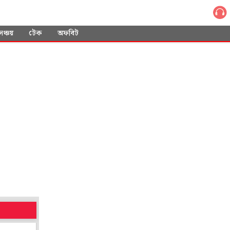
সঞ্চয়
টেক
অফবিট