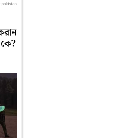
 pakistan
 করান
ে কে?