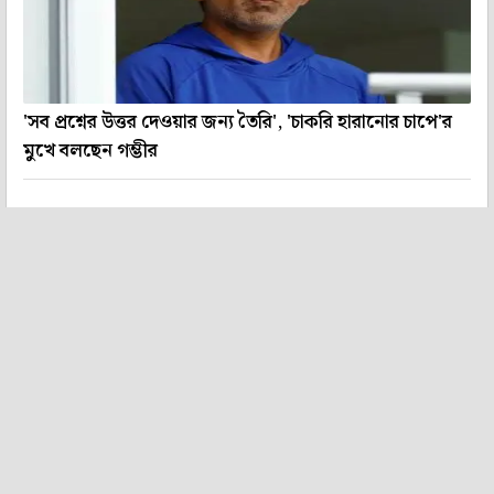
'সব প্রশ্নের উত্তর দেওয়ার জন্য তৈরি', 'চাকরি হারানোর চাপে'র
মুখে বলছেন গম্ভীর