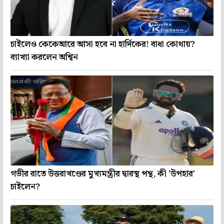
চাইলেও কেকেআরে আসা হবে না হার্দিকের! বাধা কোথায়?
ব্যাখ্যা করলেন অশ্বিন
গভীর রাতে উত্তরাখণ্ডের মুখ্যমন্ত্রীর দ্বারস্থ পন্থ, কী 'উপহার'
চাইলেন?