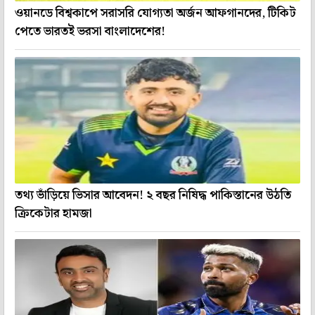
ওয়ানডে বিশ্বকাপে সরাসরি যোগ্যতা অর্জন আফগানদের, টিকিট
পেতে ভারতই ভরসা বাংলাদেশের!
তথ্য ভাঁড়িয়ে ভিসার আবেদন! ২ বছর নিষিদ্ধ পাকিস্তানের উঠতি
ক্রিকেটার হামজা