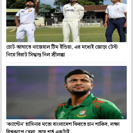
চোট-আঘাতে নাজেহাল টিম ইন্ডিয়া, এর মধ্যেই জোড়া টেস্ট
নিয়ে বিরাট সিদ্ধান্ত নিল শ্রীলঙ্কা
'ক্যাপ্টেন' হাসিনার মতো বাংলাদেশ ফিরতে চান শাকিব, লক্ষ্য
বিশ্বকাপে খেলা, তবে শর্ত একটাই...