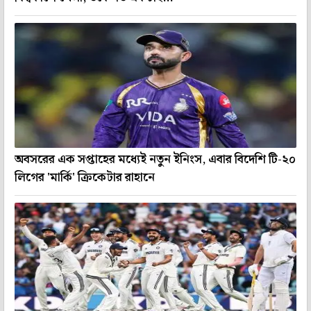
অবসরের এক সপ্তাহের মধ্যেই নতুন ইনিংস, এবার বিদেশি টি-২০
লিগের 'মার্কি' ক্রিকেটার রাহানে