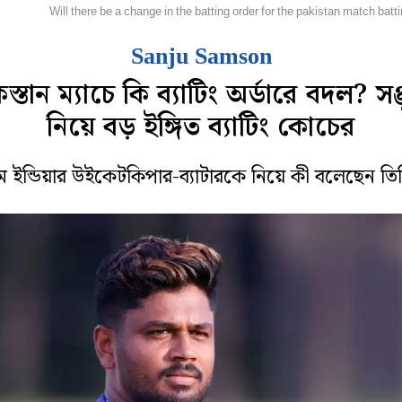
্রিকেট
Will there be a change in the batting order for the pakistan match bat
Sanju Samson
স্তান ম্যাচে কি ব্যাটিং অর্ডারে বদল? সঞ
নিয়ে বড় ইঙ্গিত ব্যাটিং কোচের
ম ইন্ডিয়ার উইকেটকিপার-ব্যাটারকে নিয়ে কী বলেছেন তি