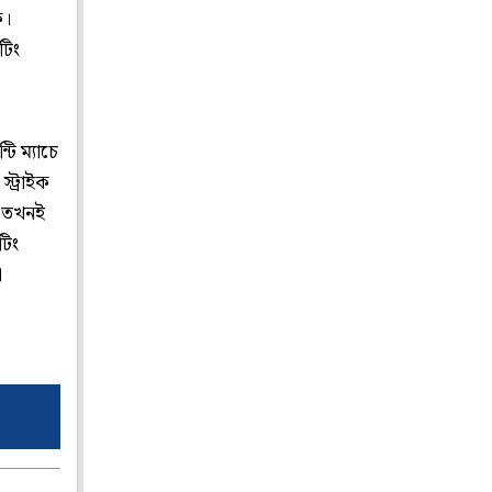
ে।
টিং
ি ম্যাচে
্ট্রাইক
, তখনই
টিং
া