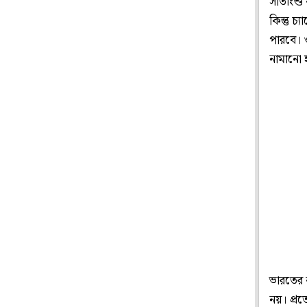
সীতাংশু 
কিন্তু 
পারবে। 
নামানো 
ভারতের 
নয়। প্র