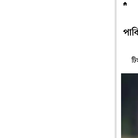
ক
পাকি
টি