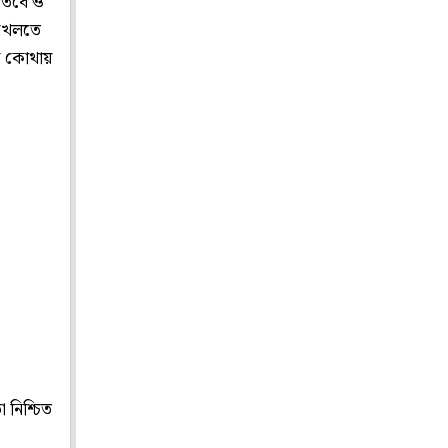
। তবে ও
 খেলতে
ে কোথায়
 নিশ্চিত