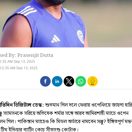
hed By: Prasenjit Dutta
2:35 AM Sep 13, 2025
12:35 AM Sep 13, 2025
্রতিদিন ডিজিটাল ডেস্ক:
শুভমান গিল দলে ফেরায় ওপেনিংয়ে জায়গা হার
্জু স্যামসনকে সরিয়ে অভিষেক শর্মার সঙ্গে আরব আমিরশাহী ম্যাচে ওপেন
ন গিল। পাকিস্তান ম্যাচেও কি মিডল অর্ডারে নামবেন সঞ্জু? ইঙ্গিতপূর্ণ মন্তব
টিম ইন্ডিয়ার ব্যাটিং কোচ সীতাংশু কোটাক।