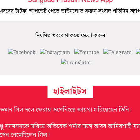
Sangbad Pratidin News App
খবরের টাটকা আপডেট পেতে ডাউনলোড করুন সংবাদ প্রতিদিন অ্যা
নিয়মিত খবরে থাকতে ফলো করুন
হাইলাইটস
ুভমান গিল দলে ফেরায় ওপেনিংয়ে জায়গা হারিয়েছেন তিনি।
ঞ্জু স্যামসনকে সরিয়ে অভিষেক শর্মার সঙ্গে আরব আমিরশাহী ম্যা
পেন নেমেছিলেন গিল।