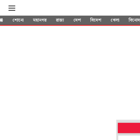
শোনো
মহানগর
রাজ্য
দেশ
বিদেশ
খেলা
বিনো