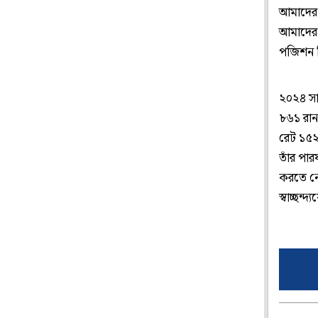
আমাদের 
আমাদের চ
পজিশন নি
২০২৪ সাল
৮৬১ রান 
রেট ১৫২
তাঁর পার
করতে নে
স্বাচ্ছন