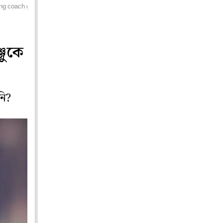
ting coach gives a big hint about sanju samson
্জুকে
নি?