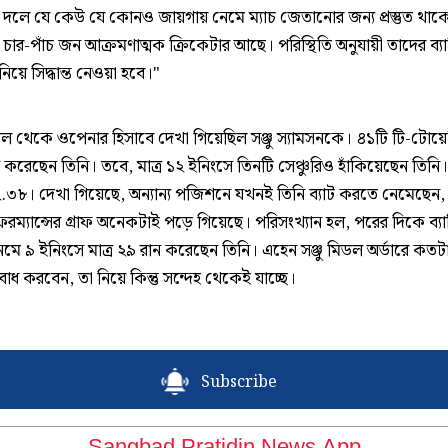
দলে যে কেউ যে কোনও জায়গায় নেমে ম্যাচ জেতানোর জন্য প্রস্তুত থাক
ার-পাঁচ জন আক্রমণাত্মক ক্রিকেটার আছে। পরিস্থিতি অনুযায়ী তাদের ব্যা
য়ে সিদ্ধান্ত নেওয়া হবে।"
 থেকে ওপেনার হিসাবে দেখা গিয়েছিল সঞ্জু স্যামসনকে। ৪১টি টি-টোয়েন্ট
করেছেন তিনি। তবে, মাত্র ১২ ইনিংসে তিনটি সেঞ্চুরিও হাঁকিয়েছেন তিনি। স
.৩৮। দেখা গিয়েছে, অন্যান্য পজিশনে যখনই তিনি ব্যাট করতে নেমেছেন
ফরম্যান্সের গ্রাফ অনেকটাই পড়ে গিয়েছে। পরিসংখ্যান হল, পরের দিকে ব্যা
মে ৯ ইনিংসে মাত্র ২৯ রান করেছেন তিনি। এহেন সঞ্জু মিডল অর্ডারে কতট
্দ্যবোধ করবেন, তা নিয়ে কিন্তু সন্দেহ থেকেই যাচ্ছে।
Subscribe