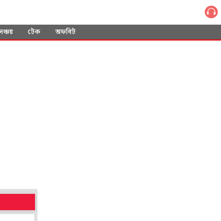
সঞ্চয়
টেক
অফবিট