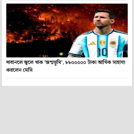
দাবানলে জ্বলে খাক 'জন্মভূমি', ৮৮০০০০০ টাকা আর্থিক সাহায্য
করলেন মেসি