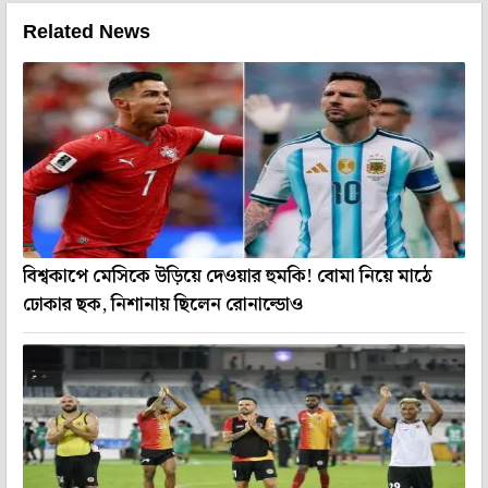
Related News
বিশ্বকাপে মেসিকে উড়িয়ে দেওয়ার হুমকি! বোমা নিয়ে মাঠে
ঢোকার ছক, নিশানায় ছিলেন রোনাল্ডোও