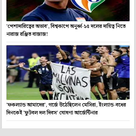
'পেশাদারিত্বের অভাব', বিশ্বকাপে অনূর্ধ্ব-১৫ দলের দায়িত্ব নিতে
নারাজ রঞ্জিত বাজাজ!
'ফকল্যান্ড আমাদের', গর্জে উঠেছিলেন মেসিরা, ইংল্যান্ড-বধের
দিনকেই 'ফুটবল দল দিবস' ঘোষণা আর্জেন্টিনার