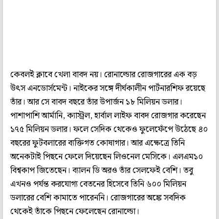
কেবলই ক্লাবে খেলা বাবদ নয়। রোনাল্ডোর রোজগারের এক বড়
উৎস এনডোর্সমেন্ট। নাইকের সঙ্গে দীর্ঘকালীন পার্টনারশিফ রয়েছে
তাঁর। আর সে বাবদ বছরে তাঁর উপার্জন ১৮ মিলিয়ন ডলার।
পাশাপাশি আর্মানি, ক্যাস্ট্রল, হার্বাল লাইফ বাবদ রোজগার করেছেন
১৭৫ মিলিয়ন ডলার। ফলে সেদিক থেকেও ফুলেফেঁপে উঠেছে ৪০
বছরের ফুটবলারের ব্যক্তিগত কোষাগার। আর এক্ষেত্রে তিনি
অনেকটাই পিছনে ফেলে দিয়েছেন লিওনেল মেসিকে। এলএম১০
বিশ্বকাপ জিতেছেন। ব্যালন ডি অরও তাঁর সেলফেই বেশি। তবু
এখনও পর্যন্ত করযোগ্য বেতনের হিসেবে তিনি ৬০০ মিলিয়ন
ডলারের বেশি কামাতে পারেননি। রোজগারের অঙ্কে সবদিক
থেকেই তাঁকে পিছনে ফেলেছেন রোনাল্ডো।