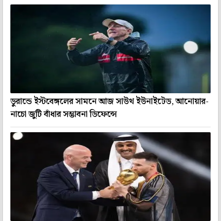
ডুরান্ডে ইস্টবেঙ্গলের সামনে আজ সাউথ ইউনাইটেড, আনোয়ার-
নাচো জুটি বাঁধার সম্ভাবনা ডিফেন্সে