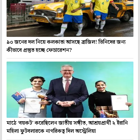
৯০ জনের দল নিয়ে কলকাতা আসছে ব্রাজিল! ভিনিদের জন্য
কীভাবে প্রস্তুত হচ্ছে ফেডারেশন?
মাঠে ‘বয়কট’ করেছিলেন জাতীয় সঙ্গীত, আশ্রয়প্রার্থী ২ ইরানি
মহিলা ফুটবলারকে নাগরিকত্ব দিল অস্ট্রেলিয়া