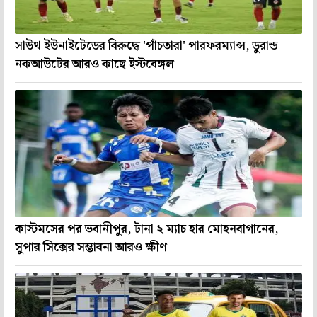
সাউথ ইউনাইটেডের বিরুদ্ধে 'পাঁচতারা' পারফরম্যান্স, ডুরান্ড
নকআউটের আরও কাছে ইস্টবেঙ্গল
কাস্টমসের পর ভবানীপুর, টানা ২ ম্যাচ হার মোহনবাগানের,
সুপার সিক্সের সম্ভাবনা আরও ক্ষীণ