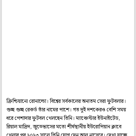
ক্রিশ্চিয়ানো রোনাল্ডো। বিশ্বের সর্বকালের অন্যতম সেরা ফুটবলার।
গুচ্ছ গুচ্ছ রেকর্ড তাঁর নামের পাশে। গত দুই দশকেরও বেশি সময়
ধরে পেশাদার ফুটবল খেলছেন তিনি। ম্যাঞ্চেস্টার ইউনাইটেড,
রিয়াল মাদ্রিদ, জুভেন্তাসের মতো শীর্ষস্থানীয় ইউরোপিয়ান ক্লাবে
খেলার পর ২০২৩ সালে তিনি যোগ দেন আল নাসেরে। দেখা যাচ্ছে,