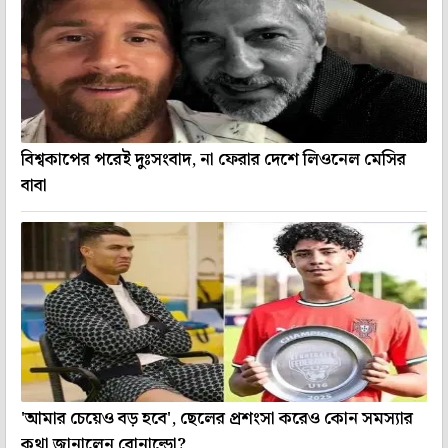
বিশ্বকাপের পরেই দুঃসংবাদ, না ফেরার দেশে লিওনেল মেসির
বাবা
'আমার চেয়েও বড় হবে', ছেলের প্রশংসা করেও কোন সমস্যার
কথা জানালেন রোনাল্ডো?