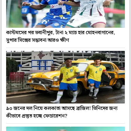
কাস্টমসের পর ভবানীপুর, টানা ২ ম্যাচ হার মোহনবাগানের,
সুপার সিক্সের সম্ভাবনা আরও ক্ষীণ
৯০ জনের দল নিয়ে কলকাতা আসছে ব্রাজিল! ভিনিদের জন্য
কীভাবে প্রস্তুত হচ্ছে ফেডারেশন?