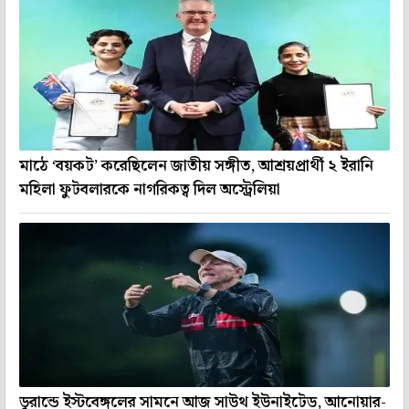
মাঠে ‘বয়কট’ করেছিলেন জাতীয় সঙ্গীত, আশ্রয়প্রার্থী ২ ইরানি
মহিলা ফুটবলারকে নাগরিকত্ব দিল অস্ট্রেলিয়া
ডুরান্ডে ইস্টবেঙ্গলের সামনে আজ সাউথ ইউনাইটেড, আনোয়ার-