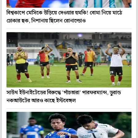
বিশ্বকাপে মেসিকে উড়িয়ে দেওয়ার হুমকি! বোমা নিয়ে মাঠে
ঢোকার ছক, নিশানায় ছিলেন রোনাল্ডোও
সাউথ ইউনাইটেডের বিরুদ্ধে 'পাঁচতারা' পারফরম্যান্স, ডুরান্ড
নকআউটের আরও কাছে ইস্টবেঙ্গল