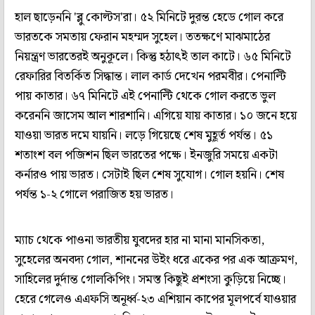
হাল ছাড়েননি 'ব্লু কোল্টস'রা। ৫২ মিনিটে দুরন্ত হেডে গোল করে
ভারতকে সমতায় ফেরান মহম্মদ সুহেল। ততক্ষণে মাঝমাঠের
নিয়ন্ত্রণ ভারতেরই অনুকূলে। কিন্তু হঠাৎই তাল কাটে। ৬৫ মিনিটে
রেফারির বিতর্কিত সিদ্ধান্ত। লাল কার্ড দেখেন পরমবীর। পেনাল্টি
পায় কাতার। ৬৭ মিনিটে এই পেনাল্টি থেকে গোল করতে ভুল
করেননি জাসেম আল শারশানি। এগিয়ে যায় কাতার। ১০ জনে হয়ে
যাওয়া ভারত দমে যায়নি। লড়ে গিয়েছে শেষ মুহূর্ত পর্যন্ত। ৫১
শতাংশ বল পজিশন ছিল ভারতের পক্ষে। ইনজুরি সময়ে একটা
কর্নারও পায় ভারত। সেটাই ছিল শেষ সুযোগ। গোল হয়নি। শেষ
পর্যন্ত ১-২ গোলে পরাজিত হয় ভারত।
ম্যাচ থেকে পাওনা ভারতীয় যুবদের হার না মানা মানসিকতা,
সুহেলের অনবদ্য গোল, শাননের উইং ধরে একের পর এক আক্রমণ,
সাহিলের দুর্দান্ত গোলকিপিং। সমস্ত কিছুই প্রশংসা কুড়িয়ে নিচ্ছে।
হেরে গেলেও এএফসি অনূর্ধ্ব-২৩ এশিয়ান কাপের মূলপর্বে যাওয়ার