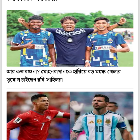
আর কত বঞ্চনা? মোহনবাগানকে হারিয়ে বড় মঞ্চে খেলার
সুযোগ চাইছেন রবি-সাহিলরা