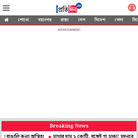
শোনো
মহানগর
রাজ্য
দেশ
বিদেশ
খেলা
বি
ADVERTISEMENT
Breaking News
ন্যা অস্মিতা
মাথার দাম ১ কোটি, বঙ্গেই গা ঢাকা! মদনকে জেরায় মা