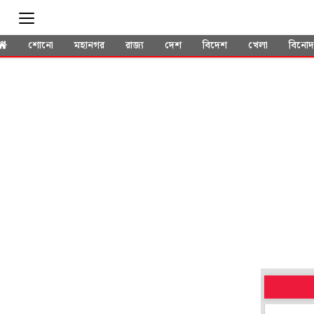
শোনো
মহানগর
রাজ্য
দেশ
বিদেশ
খেলা
বিনো