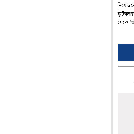
নিয়ে এক
ফুটবলার
থেকে 'তা