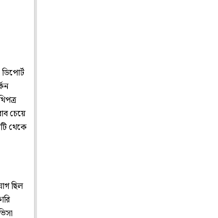
 ডিপোর্ট
কিন
িপত্র
াব চেয়ে
য়টি থেকে
যোগ ছিল
ারি
 ভিসা