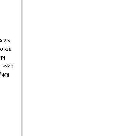
২ জন
ি দেওয়া
বাস
য়। কারণ
রিকায়