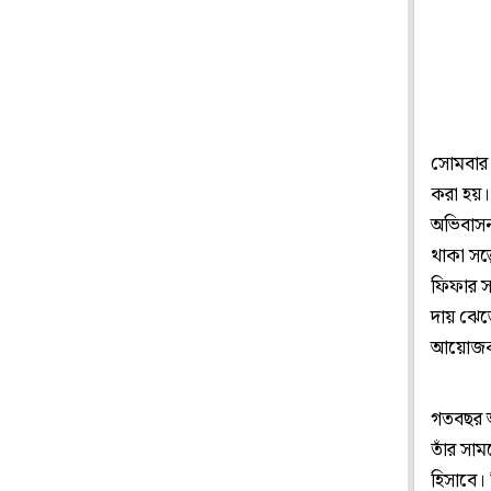
সোমবার ম
করা হয়।
অভিবাসন
থাকা সত
ফিফার স
দায় ঝেড়
আয়োজক দ
গতবছর আ
তাঁর সা
হিসাবে। 