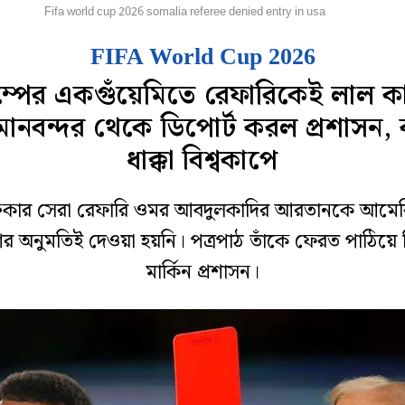
ুটবল
Fifa world cup 2026 somalia referee denied entry in usa
FIFA World Cup 2026
রাম্পের একগুঁয়েমিতে রেফারিকেই লাল কার
মানবন্দর থেকে ডিপোর্ট করল প্রশাসন,
ধাক্কা বিশ্বকাপে
িকার সেরা রেফারি ওমর আবদুলকাদির আরতানকে আমে
শের অনুমতিই দেওয়া হয়নি। পত্রপাঠ তাঁকে ফেরত পাঠিয়ে 
মার্কিন প্রশাসন।