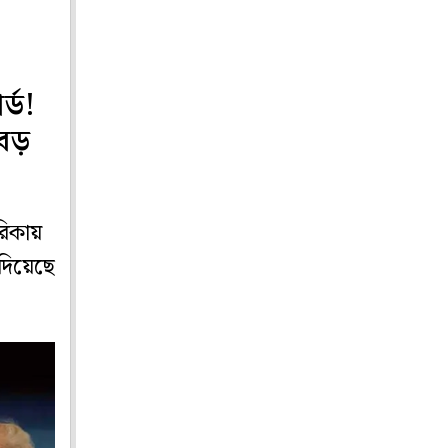
্ড!
 বড়
রিকায়
দিয়েছে