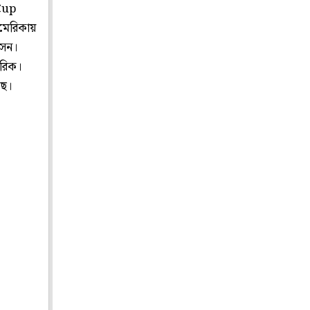
 Cup
মেরিকায়
াসন।
গরিক।
ছে।