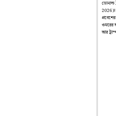
ডোনাল্ড
2026)! 
প্রবেশের
ওমরের অ
আর ট্রা