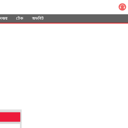
সঞ্চয়
টেক
অফবিট