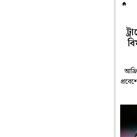
ফ
ট্
বি
আফ্র
প্রবে