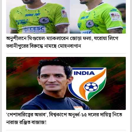
অনুশীলনে মিগুয়েল-ম্যাকলারেন জোড়া ফলা, ঘরোয়া লিগে
ভবানীপুরের বিরুদ্ধে নামছে মোহনবাগান
'পেশাদারিত্বের অভাব', বিশ্বকাপে অনূর্ধ্ব-১৫ দলের দায়িত্ব নিতে
নারাজ রঞ্জিত বাজাজ!