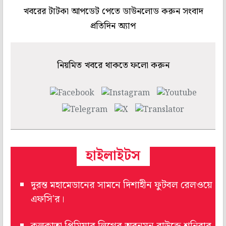
খবরের টাটকা আপডেট পেতে ডাউনলোড করুন সংবাদ
প্রতিদিন অ্যাপ
নিয়মিত খবরে থাকতে ফলো করুন
হাইলাইটস
দুরন্ত মহামেডানের সামনে দিশাহীন ফুটবল রেলওয়ে
এফসি'র।