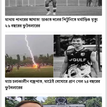
মাথায় পাথরের আঘাত! ডাকাত দলের পিটুনিতে মর্মান্তিক মৃত্যু
২৬ বছরের ফুটবলারের
ম্যাচ চলাকালীন বজ্রপাত, মাঠেই বেঘোরে প্রাণ গেল ২৪ বছরের
ফুটবলারের