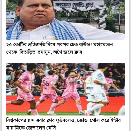
২৫ কোটির প্রতিশ্রুতি দিয়ে পরপর চেক বাউন্স! মহামেডান
থেকে 'বিতাড়িত' হুমায়ুন, অথৈ জলে ক্লাব
বিশ্বকাপের ছন্দ এবার ক্লাব ফুটবলেও, জোড়া গোল করে ইন্টার
মায়ামিকে জেতালেন মেসি