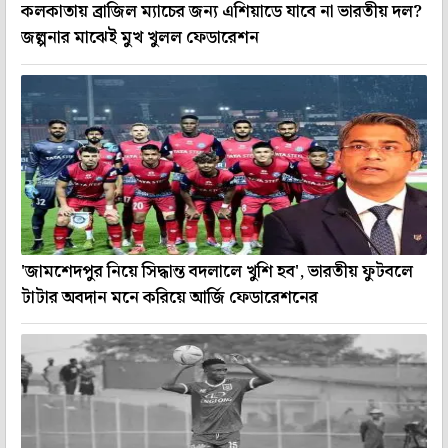
কলকাতায় ব্রাজিল ম্যাচের জন্য এশিয়াডে যাবে না ভারতীয় দল?
জল্পনার মাঝেই মুখ খুলল ফেডারেশন
'জামশেদপুর নিয়ে সিদ্ধান্ত বদলালে খুশি হব', ভারতীয় ফুটবলে
টাটার অবদান মনে করিয়ে আর্জি ফেডারেশনের