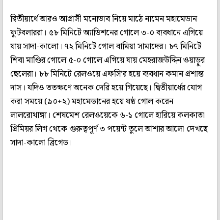
দ্বিতীয়ার্ধে আরও আগ্রাসী মনোভাব নিয়ে মাঠে নামেন মহামেডান
ফুটবলাররা। ৫৮ মিনিটে অ্যাডিশনের গোলে ৩-০ ব্যবধানে এগিয়ে
যায় সাদা-কালো। ৭২ মিনিটে গোল বামিয়া সামাদের। ৮৭ মিনিটে
শিবা মাণ্ডির গোলে ৫-০ গোলে এগিয়ে যায় মেহরাজউদ্দিন ওয়াড়ুর
ছেলেরা। ৮৮ মিনিটে রেলওয়ে এফসি'র হয়ে ব্যবধান কমান প্রশান্ত
দাস। যদিও ততক্ষণে অনেক দেরি হয়ে গিয়েছে। দ্বিতীয়ার্ধের যোগ
করা সময়ে (৯০+২) মহামেডানের হয়ে ষষ্ঠ গোল করেন
লালরোথাঙ্গা। শেষমেশ রেলওয়েকে ৬-১ গোলে হারিয়ে কলকাতা
প্রিমিয়র লিগ থেকে গুরুত্বপূর্ণ ৩ পয়েন্ট তুলে আশার আলো দেখছে
সাদা-কালো ব্রিগেড।