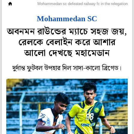
ফুটবল
Mohammedan sc defeated railway fc in the relegation rou
Mohammedan SC
অবনমন রাউন্ডের ম্যাচে সহজ জয়,
রেলকে বেলাইন করে আশার
আলো দেখছে মহামেডান
দুর্দান্ত ফুটবল উপহার দিল সাদা-কালো ব্রিগেড।