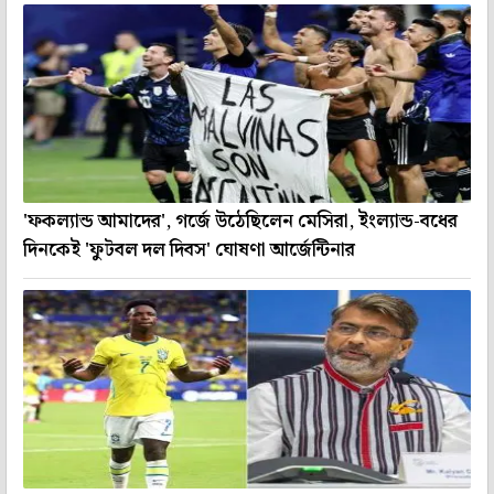
'ফকল্যান্ড আমাদের', গর্জে উঠেছিলেন মেসিরা, ইংল্যান্ড-বধের
দিনকেই 'ফুটবল দল দিবস' ঘোষণা আর্জেন্টিনার