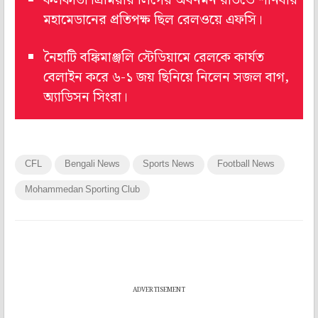
কলকাতা প্রিমিয়ার লিগের অবনমন রাউন্ডে শনিবার
মহামেডানের প্রতিপক্ষ ছিল রেলওয়ে এফসি।
নৈহাটি বঙ্কিমাঞ্জলি স্টেডিয়ামে রেলকে কার্যত
বেলাইন করে ৬-১ জয় ছিনিয়ে নিলেন সজল বাগ,
অ্যাডিসন সিংরা।
CFL
Bengali News
Sports News
Football News
Mohammedan Sporting Club
ADVERTISEMENT