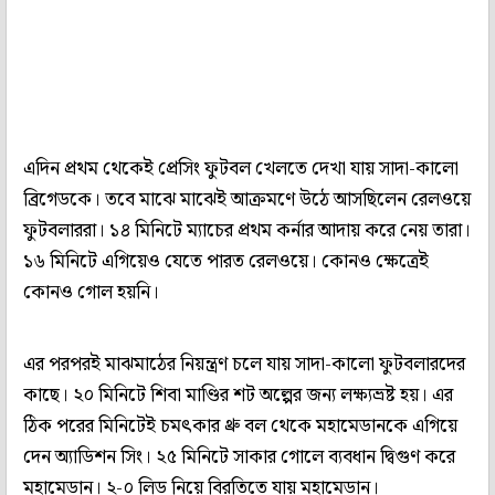
এদিন প্রথম থেকেই প্রেসিং ফুটবল খেলতে দেখা যায় সাদা-কালো
ব্রিগেডকে। তবে মাঝে মাঝেই আক্রমণে উঠে আসছিলেন রেলওয়ে
ফুটবলাররা। ১৪ মিনিটে ম্যাচের প্রথম কর্নার আদায় করে নেয় তারা।
১৬ মিনিটে এগিয়েও যেতে পারত রেলওয়ে। কোনও ক্ষেত্রেই
কোনও গোল হয়নি।
এর পরপরই মাঝমাঠের নিয়ন্ত্রণ চলে যায় সাদা-কালো ফুটবলারদের
কাছে। ২০ মিনিটে শিবা মাণ্ডির শট অল্পের জন্য লক্ষ্যভ্রষ্ট হয়। এর
ঠিক পরের মিনিটেই চমৎকার থ্রু বল থেকে মহামেডানকে এগিয়ে
দেন অ্যাডিশন সিং। ২৫ মিনিটে সাকার গোলে ব্যবধান দ্বিগুণ করে
মহামেডান। ২-০ লিড নিয়ে বিরতিতে যায় মহামেডান।