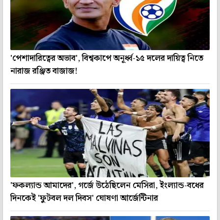
'পেশাদারিত্বের অভাব', বিশ্বকাপে অনূর্ধ্ব-১৫ দলের দায়িত্ব নিতে
নারাজ রঞ্জিত বাজাজ!
'ফকল্যান্ড আমাদের', গর্জে উঠেছিলেন মেসিরা, ইংল্যান্ড-বধের
দিনকেই 'ফুটবল দল দিবস' ঘোষণা আর্জেন্টিনার