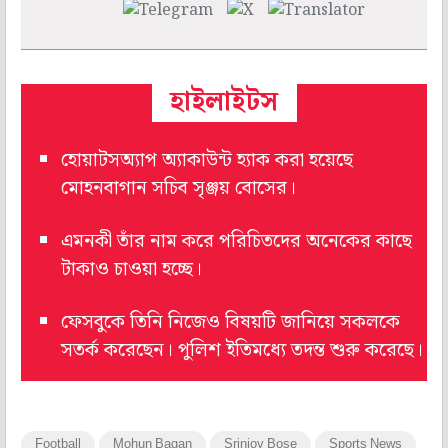
হাইলাইটস
হোয়াটসঅ্যাপ অ্যাকাউন্ট হ্যাক করা হয়েছে
মোহনবাগান সচিব সৃঞ্জয় বোসের।
এমনকী তাঁর নাম করে পরিচিতদের অনেকের কাছে
টাকাও চাওয়া হচ্ছে।
ফেসবুকে তিনি নিজেও বিষয়টি জানিয়ে সকলকে
সতর্ক করেছেন। পুলিশ ইতিমধ্যে তদন্ত শুরু করেছে।
Football
Mohun Bagan
Srinjoy Bose
Sports News