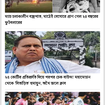
ম্যাচ চলাকালীন বজ্রপাত, মাঠেই বেঘোরে প্রাণ গেল ২৪ বছরের
ফুটবলারের
২৫ কোটির প্রতিশ্রুতি দিয়ে পরপর চেক বাউন্স! মহামেডান
থেকে 'বিতাড়িত' হুমায়ুন, অথৈ জলে ক্লাব