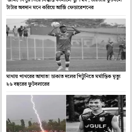
'জামশেদপুর নিয়ে সিদ্ধান্ত বদলালে খুশি হব', ভারতীয় ফুটবলে
টাটার অবদান মনে করিয়ে আর্জি ফেডারেশনের
মাথায় পাথরের আঘাত! ডাকাত দলের পিটুনিতে মর্মান্তিক মৃত্যু
২৬ বছরের ফুটবলারের