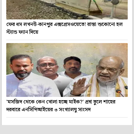
ফের ধস লখনউ-কানপুর এক্সপ্রেসওয়েতে! রাস্তা শুকোনো হল
স্ট্যান্ড ফ্যান দিয়ে
'মসজিদ থেকে কেন খোলা হচ্ছে মাইক?' প্রশ্ন তুলে শাহের
দরবারে এনসিপিআইয়ের ৩ সংখ্যালঘু সাংসদ