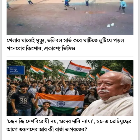
খেলার মাঝেই মৃত্যু, ভলিবল সার্ভ করে মাটিতে লুটিয়ে পড়ল
পনেরোর কিশোর, প্রকাশ্যে ভিডিও
'জেন জি দেশবিরোধী নয়, ওদের দাবি ন্যায্য', ২৯-এ ভোটযুদ্ধের
আগে তরুণদের আর কী বার্তা ভাগবতের?