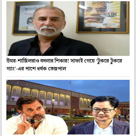
উমর-শার্জিলরাও বদলার শিকার! সাফাই গেয়ে ‘টুকরে টুকরে
গ্যাং’-এর পাশে ধর্ষক তেজপাল