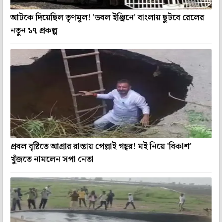
আটকে দিয়েছিল তৃণমূল! 'ডবল ইঞ্জিনে' বাংলায় ছুটবে রেলের
নতুন ১৭ প্রকল্প
প্রবল বৃষ্টিতে আগ্রার রাস্তায় পেল্লাই গহ্বর! মই নিয়ে 'বিকাশ'
খুঁজতে নামলেন সপা নেতা