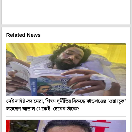
Related News
নেই লাইট-ক্যামেরা, শিক্ষা দুর্নীতির বিরুদ্ধে ঝাড়খণ্ডের 'ওয়াংচুক'
লড়ছেন আড়াল থেকেই! চেনেন তাঁকে?