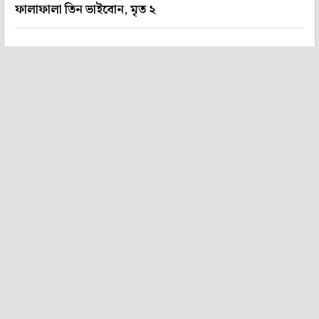
ফালাফালা তিন ভাইবোন, মৃত ২