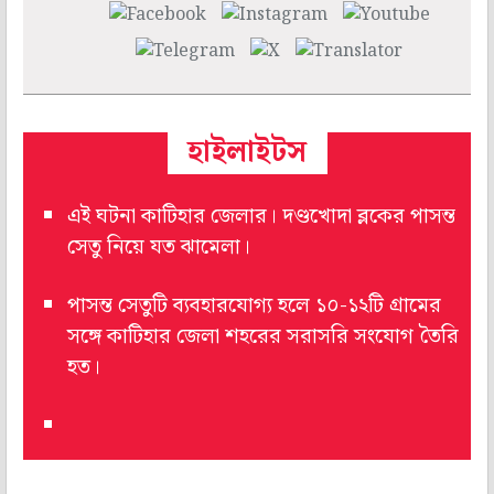
হাইলাইটস
এই ঘটনা কাটিহার জেলার। দণ্ডখোদা ব্লকের পাসন্ত
সেতু নিয়ে যত ঝামেলা।
পাসন্ত সেতুটি ব্যবহারযোগ্য হলে ১০-১২টি গ্রামের
সঙ্গে কাটিহার জেলা শহরের সরাসরি সংযোগ তৈরি
হত।