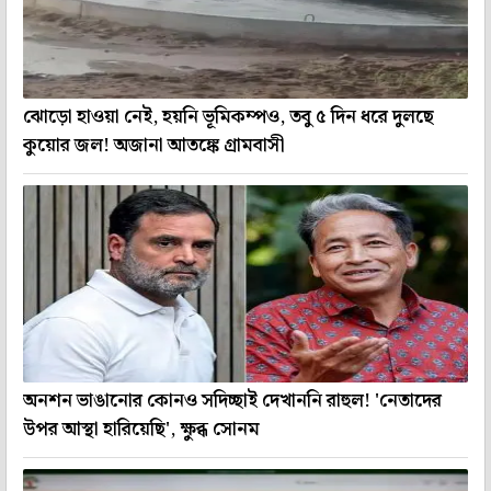
ঝোড়ো হাওয়া নেই, হয়নি ভূমিকম্পও, তবু ৫ দিন ধরে দুলছে
কুয়োর জল! অজানা আতঙ্কে গ্রামবাসী
অনশন ভাঙানোর কোনও সদিচ্ছাই দেখাননি রাহুল! 'নেতাদের
উপর আস্থা হারিয়েছি', ক্ষুব্ধ সোনম