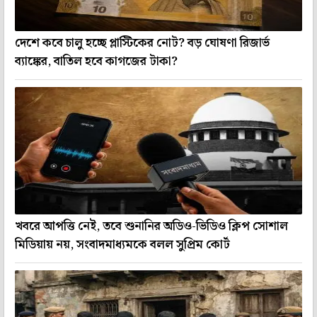
দেশে কবে চালু হচ্ছে প্লাস্টিকের নোট? বড় ঘোষণা রিজার্ভ
ব্যাঙ্কের, বাতিল হবে কাগজের টাকা?
খবরে আপত্তি নেই, তবে শুনানির অডিও-ভিডিও ক্লিপ সোশাল
মিডিয়ায় নয়, সংবাদমাধ্যমকে বলল সুপ্রিম কোর্ট