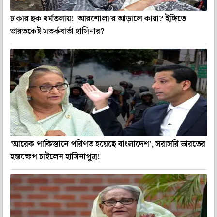
ঢাকার ছক ধর্মতলায়! ‘আরশোলা’র আড়ালে কারা? ইঙ্গিতে
ভারতকেই সতর্কবার্তা হাসিনার?
'আরেক পাকিস্তানে পরিণত হয়েছে বাংলাদেশ', সরাসরি ভারতের
হস্তক্ষেপ চাইলেন হাসিনাপুত্র!