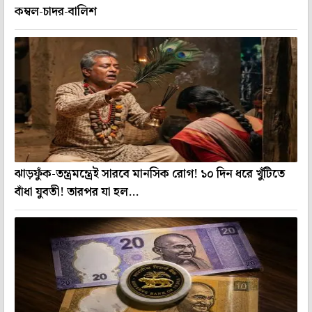
কম্বল-চাদর-বালিশ
ঝাড়ফুঁক-তন্ত্রমন্ত্রেই সারবে মানসিক রোগ! ১০ দিন ধরে খুঁটিতে
বাঁধা যুবতী! তারপর যা হল...