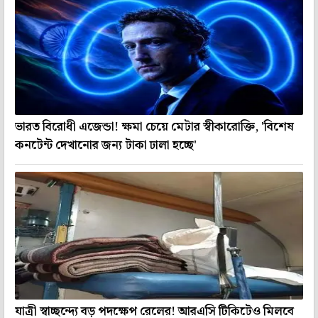
ভারত বিরোধী এজেন্ডা! ক্ষমা চেয়ে মেটার স্বীকারোক্তি, 'বিশেষ
কনটেন্ট দেখানোর জন্য টাকা ঢালা হচ্ছে'
যাত্রী স্বাচ্ছন্দ্যে বড় পদক্ষেপ রেলের! আরএসি টিকিটেও মিলবে