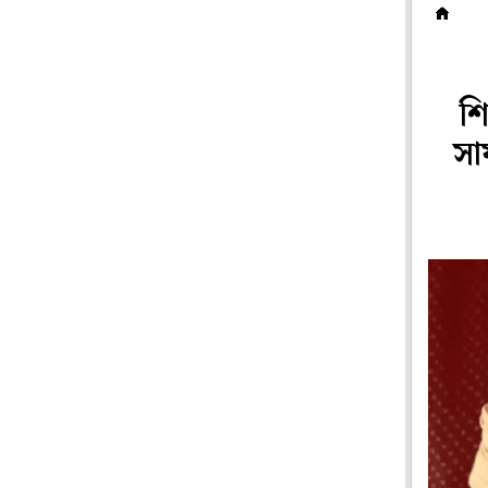
দ
শি
সা