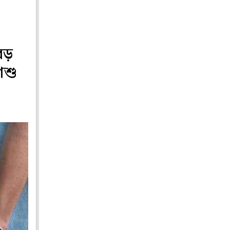
বড়
িশু