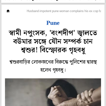
দেশ
Husband impotent pune woman complains his ex cop father
Pune
স্বামী নপুংসক, 'বংশদীপ' জ্বালতে
বউমার সঙ্গে যৌন সম্পর্ক চান
শ্বশুর! বিস্ফোরক গৃহবধূ
শ্বশুরবাড়ির লোকজনের বিরুদ্ধে পুলিশের দ্বারস্থ
হলেন গৃহবধূ।