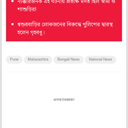
ন্যক্কারজনক এই ঘটনায় প্রত্যক্ষ মদত ছিল স্বামী ও
শাশুড়ির!
শ্বশুরবাড়ির লোকজনের বিরুদ্ধে পুলিশের দ্বারস্থ
হলেন গৃহবধূ।
Pune
Maharashtra
Bengali News
National News
ADVERTISEMENT