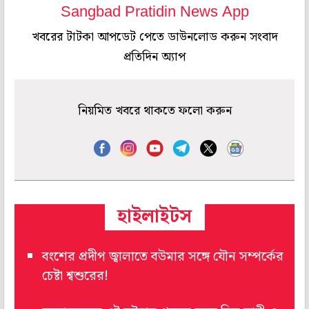
Sangbad Pratidin News App
খবরের টাটকা আপডেট পেতে ডাউনলোড করুন সংবাদ
প্রতিদিন অ্যাপ
নিয়মিত খবরে থাকতে ফলো করুন
হাইলাইটস
বংশের প্রদীপ জ্বালাতে বউমার সঙ্গে যৌন সম্পর্কের
চেষ্টা শ্বশুরের!