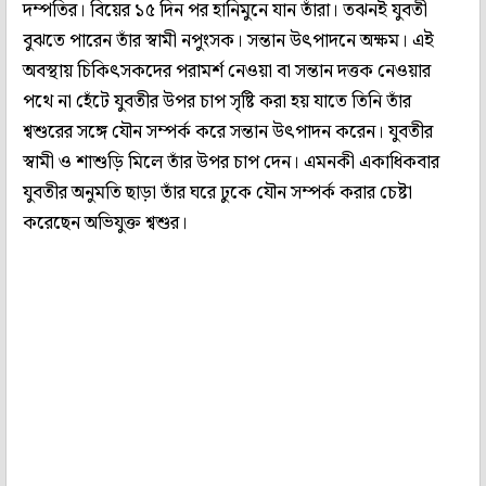
দম্পতির। বিয়ের ১৫ দিন পর হানিমুনে যান তাঁরা। তঝনই যুবতী
বুঝতে পারেন তাঁর স্বামী নপুংসক। সন্তান উৎপাদনে অক্ষম। এই
অবস্থায় চিকিৎসকদের পরামর্শ নেওয়া বা সন্তান দত্তক নেওয়ার
পথে না হেঁটে যুবতীর উপর চাপ সৃষ্টি করা হয় যাতে তিনি তাঁর
শ্বশুরের সঙ্গে যৌন সম্পর্ক করে সন্তান উৎপাদন করেন। যুবতীর
স্বামী ও শাশুড়ি মিলে তাঁর উপর চাপ দেন। এমনকী একাধিকবার
যুবতীর অনুমতি ছাড়া তাঁর ঘরে ঢুকে যৌন সম্পর্ক করার চেষ্টা
করেছেন অভিযুক্ত শ্বশুর।