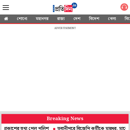
শোনো
মহানগর
রাজ্য
দেশ
বিদেশ
খেলা
বি
ADVERTISEMENT
Breaking News
র তথ্য পেল পুলিশ
ভবানীপুরে বিজেপি কর্মীকে মারধর, মাকে শ্লীলতাহা