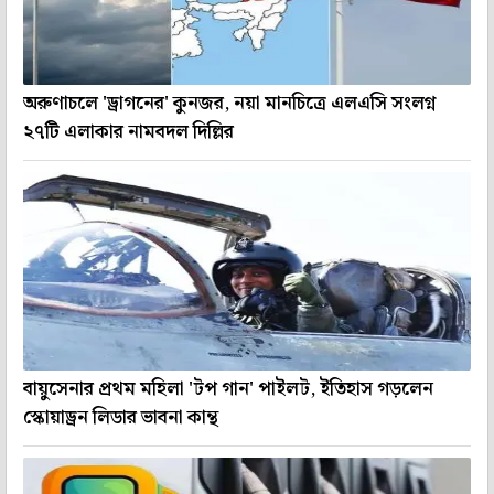
অরুণাচলে 'ড্রাগনের' কুনজর, নয়া মানচিত্রে এলএসি সংলগ্ন
২৭টি এলাকার নামবদল দিল্লির
বায়ুসেনার প্রথম মহিলা 'টপ গান' পাইলট, ইতিহাস গড়লেন
স্কোয়াড্রন লিডার ভাবনা কান্থ