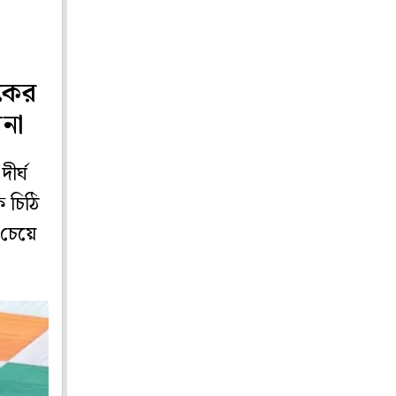
েকের
পনা
ীর্ঘ
 চিঠি
 চেয়ে