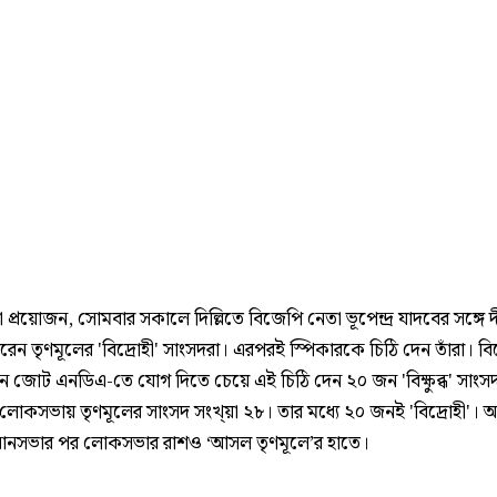
 প্রয়োজন, সোমবার সকালে দিল্লিতে বিজেপি নেতা ভূপেন্দ্র যাদবের সঙ্গে দী
েন তৃণমূলের 'বিদ্রোহী' সাংসদরা। এরপরই স্পিকারকে চিঠি দেন তাঁরা। ব
ধীন জোট এনডিএ-তে যোগ দিতে চেয়ে এই চিঠি দেন ২০ জন 'বিক্ষুব্ধ' সাংস
 লোকসভায় তৃণমূলের সাংসদ সংখ্য়া ২৮। তার মধ্যে ২০ জনই 'বিদ্রোহী'। অর
ধানসভার পর লোকসভার রাশও ‘আসল তৃণমূলে’র হাতে।