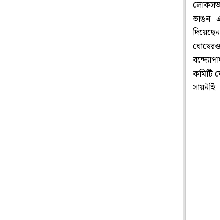
লোকসভায়
ভাঙন। এ
দিয়েছেন 
ঘোষেরও 
বন্দ্যোপ
কমিটি ঘ
সায়নীই।