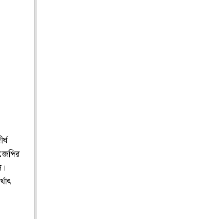
র্ঘ
িজেপির
দ।
্থাৎ