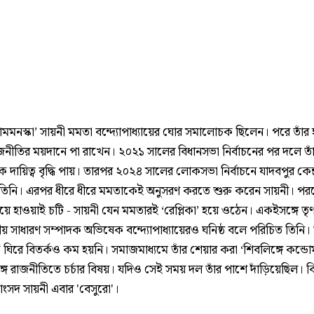
ামমনস্কা’ সায়নী মমতা বন্দ্যোপাধ্যায়ের ঘোর সমালোচক ছিলেন। পরে তাঁর 
জনীতির ময়দানে পা রাখেন। ২০২১ সালের বিধানসভা নির্বাচনের পর দলে তা
 দায়িত্ব বৃদ্ধি পায়। তারপর ২০২৪ সালের লোকসভা নির্বাচনে যাদবপুর কেন্
তিনি। এরপর ধীরে ধীরে মমতাকেই অনুসরণ করতে শুরু করেন সায়নী। পরন
ায়ে হাওয়াই চটি - সায়নী যেন মমতারই ‘রেপ্লিকা’ হয়ে ওঠেন। একইসঙ্গে তৃ
ীয় সাধারণ সম্পাদক অভিষেক বন্দ্যোপাধ্যায়েরও ঘনিষ্ঠ বলে পরিচিত তিনি।
ঘিরে বিতর্কও কম হয়নি। সমাজমাধ্যমে তাঁর শেয়ার করা ‘শিবলিঙ্গে কন্ডো
 রাজনীতিতে চর্চার বিষয়। যদিও সেই সময় দল তাঁর পাশে দাঁড়িয়েছিল। কি
সাংসদ সায়নী এবার 'বেসুরো'।