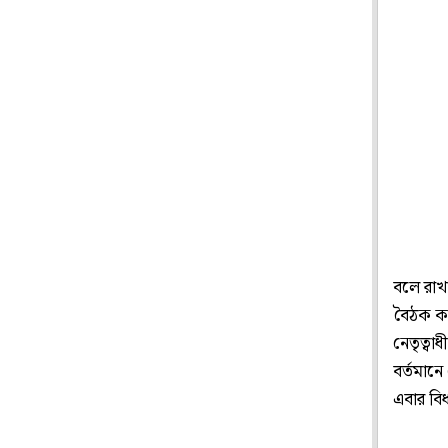
বলে রাখা
বৈঠক কর
নেতৃত্বা
বর্তমানে
এবার বি