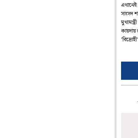
এখানেই 
সাংসদ শ
মুখ্যমন্
কায়দায় 
'বিদ্রোহ