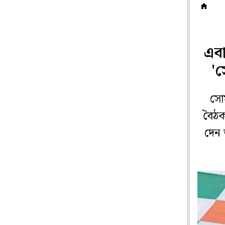
দ
এবা
'স
সোম
বৈঠক
দেন 