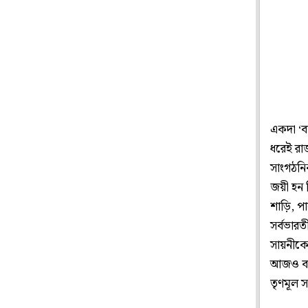
একদা ‘ব
ধরেই রা
সাংগঠনিক
জয়ী হন 
শাড়ি, প
সর্বভারত
সায়নীকে 
আজও বঙ্গ
তৃণমূল 