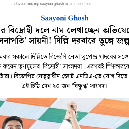
েশ
Jadavpur tmc mp saayoni ghosh to join rebel bloc
Saayoni Ghosh
র বিদ্রোহী দলে নাম লেখাচ্ছেন অভিষ
েনাপতি' সায়নী! দিল্লি দরবারে তুঙ্গে জল্
বার সকালে দিল্লিতে বিজেপি নেতা ভূপেন্দ্র যাদবের সঙ্গে দ
 করেন তৃণমূলের 'বিদ্রোহী' সাংসদরা। এরপরই স্পিকারকে
তাঁরা। বিজেপির নেতৃত্বাধীন জোট এনডিএ-তে যোগ দিতে
এই চিঠি দেন ২০ জন 'বিক্ষুব্ধ' সাংসদ।