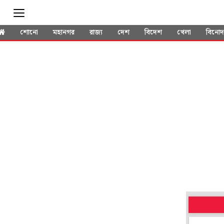
শোনো
মহানগর
রাজ্য
দেশ
বিদেশ
খেলা
বিনো