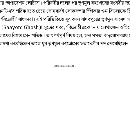
 ‘অপারেশন লোটাস’। পরিষদীয় দলের পর তৃণমূল কংগ্রেসের সংসদীয় 
নডিএ’র শরিক হতে চেয়ে সোমবারই লোকসভার স্পিকার ওম বিড়লাকে চ
‘বিদ্রোহী’ সাংসদরা। এই পরিস্থিতিতে সুর বদল যাদবপুরের তৃণমূল সাংসদ স
(Saayoni Ghosh)! সূত্রের খবর, ‘বিদ্রোহী ব্লকে’ নাম লেখাচ্ছেন অভি
াধ্যায়ের বিশ্বস্ত সেনাপতিও। তাৎপর্যপূর্ণ বিষয় হল, সদ্য মমতা বন্দ্য়োপাধ্যায়
োষণা করেছিলেন তাতে যুব তৃণমূল কংগ্রেসের সভানেত্রীর পদ পেয়েছিলেন
ADVERTISEMENT