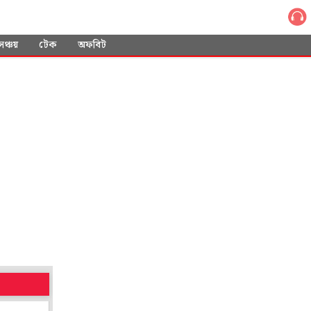
সঞ্চয়
টেক
অফবিট