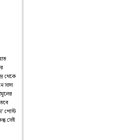
হাত
ঁর
দ্র থেকে
ে সাদা
ণমূলের
 তবে
ম’ পোস্ট
ন্তু সেই