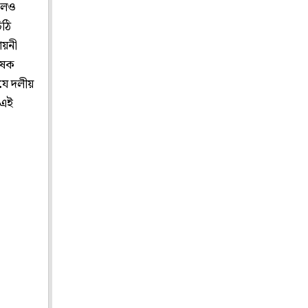
দলেও
িঠি
ায়নী
ষেক
 যে দলীয়
 এই