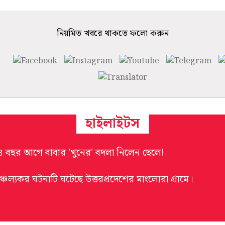
নিয়মিত খবরে থাকতে ফলো করুন
হাইলাইটস
৪ বছর আগে বাবার 'খুনের' বদলা নিলেন ছেলে!
াঞ্চল্যকর ঘটনাটি ঘটেছে উত্তরপ্রদেশের মাংলোরা গ্রামে।