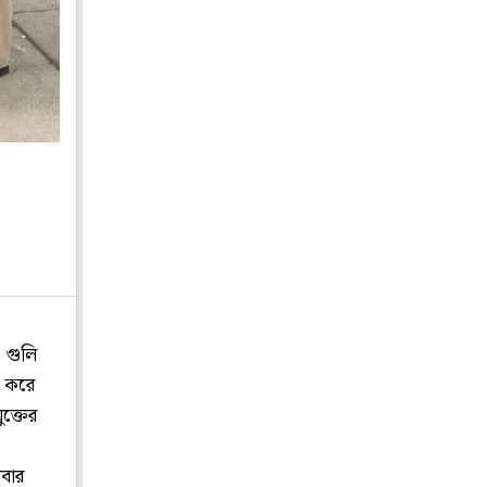
 গুলি
র করে
ুক্তের
াবার