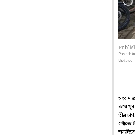
Publis
Posted: 0
Updated: 
সংবাদ প
করে খুন।
তীব্র চা
খোঁজে ই
অন্যদিক