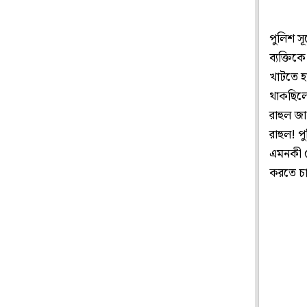
পুলিশ সূ
ব্যক্তি
খাটতে হ
থাকছিলেন
রাহুল জ
রাহুল! 
এমনকী য
করতে চা