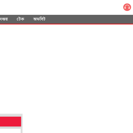
সঞ্চয়
টেক
অফবিট