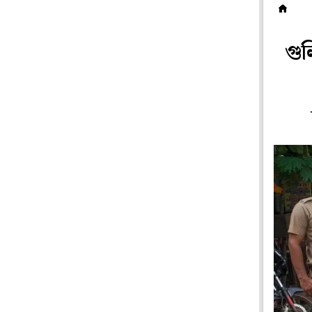
দ
গুল