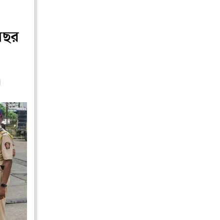
 বছর
।