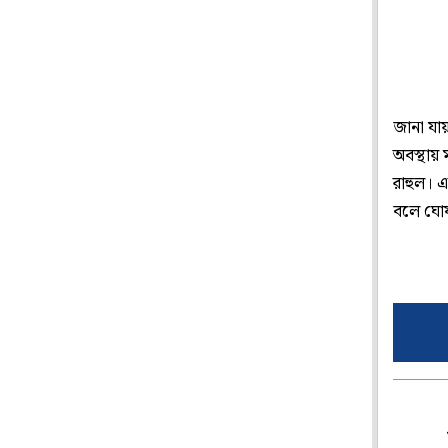
জানা যায়
অবস্থায়
রাহুল। 
বলে ঘো