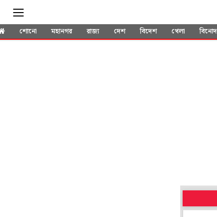
শোনো
মহানগর
রাজ্য
দেশ
বিদেশ
খেলা
বিনো