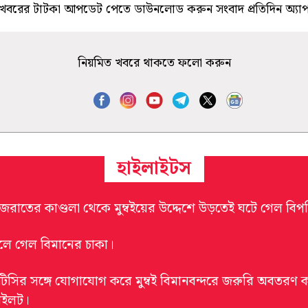
খবরের টাটকা আপডেট পেতে ডাউনলোড করুন সংবাদ প্রতিদিন অ্যা
নিয়মিত খবরে থাকতে ফলো করুন
হাইলাইটস
ুজরাতের কাণ্ডলা থেকে মুম্বইয়ের উদ্দেশে উড়তেই ঘটে গেল বিপত্
ুলে গেল বিমানের চাকা।
টিসির সঙ্গে যোগাযোগ করে মুম্বই বিমানবন্দরে জরুরি অবতরণ
াইলট।