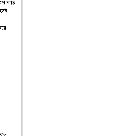
েশে পাড়ি
পরেই
 করে
তরফ