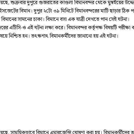
েছে, শুক্রবার দুপুরে গুজরাতের কাণ্ডলা বিমানবন্দর থেকে মুম্বইয়ের উদ্দ
াইসজেটের বিমান। দুপুর ২টো ৩৯ মিনিটে বিমানবন্দরের মাটি ছাড়ার ঠিক 
য় বিমানের সামনের চাকা। বিমানে বসা এক যাত্রী দেখতে পান সেই ঘটনা।
দরের এটিসি-ও এই ঘটনা লক্ষ্য করে। বিমানবন্দর কর্তৃপক্ষ বিষয়টি পরীক্ষা
িষয়ে নিশ্চিত হন। তৎক্ষণাৎ বিমানকর্মীদের জানানো হয় এই ঘটনা।
য়েছে, সাময়িকভাবে বিমানে এমারজেন্সি ঘোষণা করা হয়। বিমানকর্মীদের 