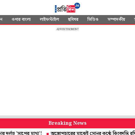
দন
ওপার বাংলা
লাইফস্টাইল
ছবিঘর
ভিডিও
সম্পাদকীয়
ADVERTISEMENT
Breaking News
 'সাপের মাথা'!
অস্ত্রোপচারের মাঝেই সোনুর কণ্ঠে কিংবদন্তি রফির গা