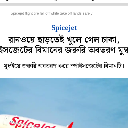
েশ
Spicejet flight tire fall off while take off lands safely
Spicejet
রানওয়ে ছাড়তেই খুলে গেল চাকা,
াইসজেটের বিমানের জরুরি অবতরণ মুম্
মুম্বইয়ে জরুরি অবতরণ করে স্পাইসজেটের বিমানটি।