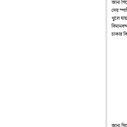
জানা গিয়
দেয় স্প
খুলে যা
বিমানবন্
চাকার ব
জানা গি