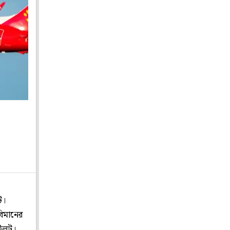
ট।
বিমানের
াইলট।