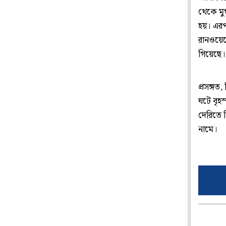
থেকে মু
হয়। এরপর
রানওয়েত
গিয়েছে।
প্রসঙ্গ
ঘটে বৃহস
দেরিতে 
নামে।