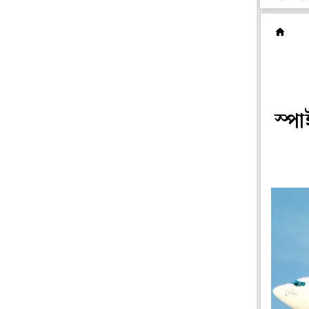
দ
স্প