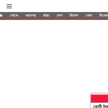
শোনো
মহানগর
রাজ্য
দেশ
বিদেশ
খেলা
বিনো
পাচারের বড় ছক বানচাল, দমদম বিমানবন্দরেই উদ্ধার কোটি টাকার দুর্লভ