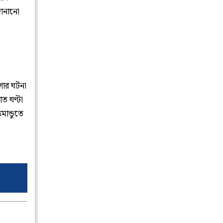
জানানো
গার ঘটনা
ত ঘণ্টা
ান্ডুতে