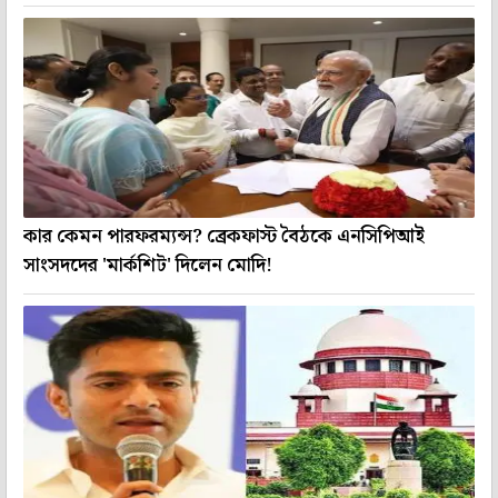
কার কেমন পারফরম্যন্স? ব্রেকফাস্ট বৈঠকে এনসিপিআই
সাংসদদের 'মার্কশিট' দিলেন মোদি!