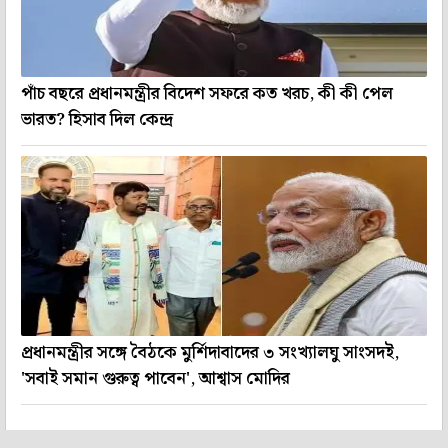
পাঁচ বছরে প্রধানমন্ত্রীর বিদেশ সফরে কত খরচ, কী কী পেল
ভারত? হিসাব দিল কেন্দ্র
প্রধানমন্ত্রীর সঙ্গে বৈঠকে মুর্শিদাবাদের ৩ সংখ্যালঘু সাংসদই,
'সবাই সমান গুরুত্ব পাবেন', আশ্বাস মোদির