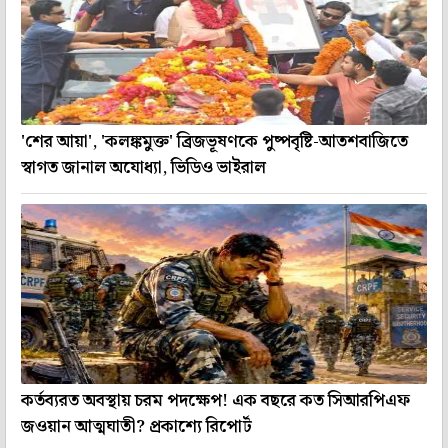
'শের আয়া', 'কলঙ্কমুক্ত' ব্রিজভূষণকে পুষ্পবৃষ্টি-আতশবাজিতে
স্বাগত জানাল অযোধ্যা, ভিডিও ভাইরাল
কর্তব্যরত অবস্থায় চরম পদক্ষেপ! এক বছরে কত সিআরপিএফ
জওয়ান আত্মঘাতী? প্রকাশ্যে রিপোর্ট