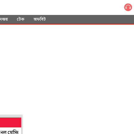
সঞ্চয়
টেক
অফবিট
ির বাবা
জোড়া ফলায় বিদ্ধ বাংলা, বঙ্গোপসাগরে ঘনাচ্ছে নিম্নচাপ! আবা