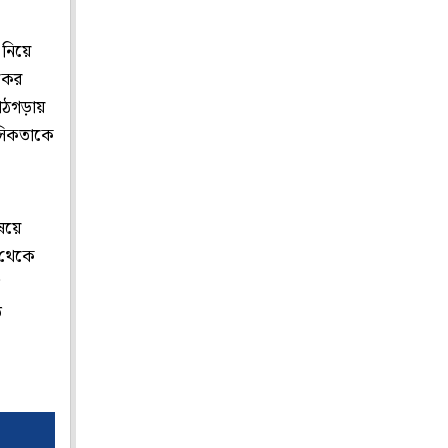
 নিয়ে
াকের
কাঠগড়ায়
ানসিকতাকে
িষয়ে
ফ থেকে
ত