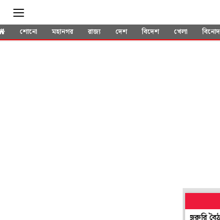
শোনো
মহানগর
রাজ্য
দেশ
বিদেশ
খেলা
বিনো
পে সুদিন ফেরাতে জমিনীতিতে আমূল বদল! মঙ্গলে নবান্নে জরুরি বৈঠকের ডাক শ