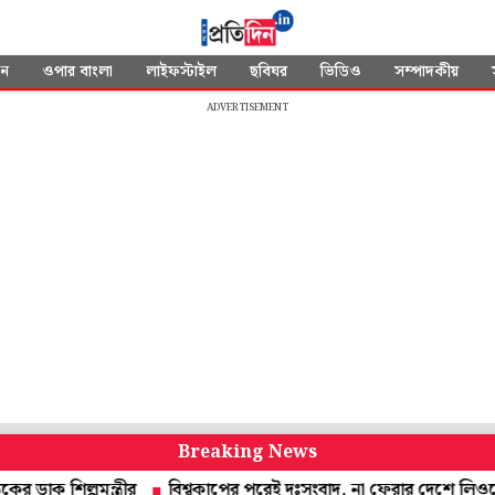
দন
ওপার বাংলা
লাইফস্টাইল
ছবিঘর
ভিডিও
সম্পাদকীয়
ADVERTISEMENT
Breaking News
িল্পমন্ত্রীর
বিশ্বকাপের পরেই দুঃসংবাদ, না ফেরার দেশে লিওনেল মেস