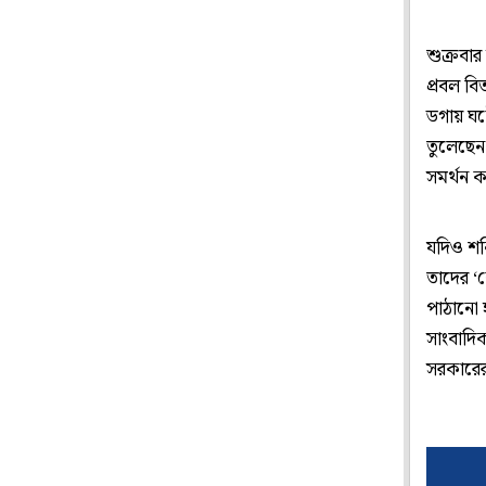
শুক্রবার
প্রবল ব
ডগায় ঘট
তুলেছেন 
সমর্থন 
যদিও শনি
তাদের ‘
পাঠানো হ
সাংবাদি
সরকারের 