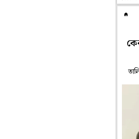
দ
কে
তালি