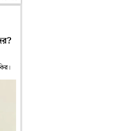
ের?
াকির।