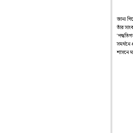
জানা গিয়
তাঁর সা
'পদ্ধতিগ
সমর্থনে 
শাসনে মহ