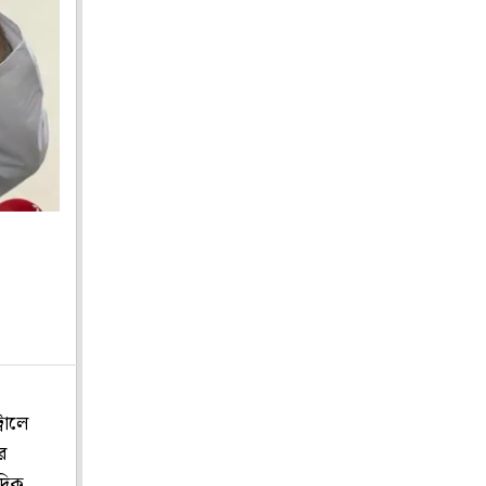
রোলে
র
াদিক