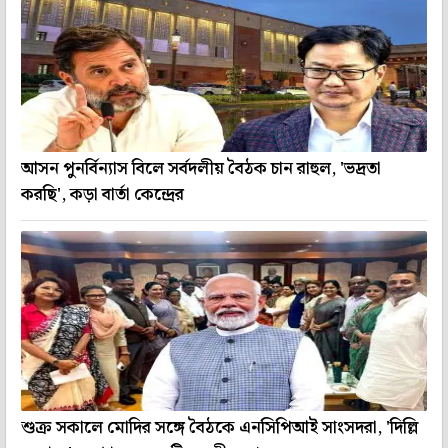
আসন পুনর্বিন্যাস বিলে সর্বদলীয় বৈঠক চান রাহুল, 'ভদ্রতা
করছি', কড়া বার্তা কেন্দ্রের
শুক্র সকালে মোদির সঙ্গে বৈঠকে এনসিপিআই সাংসদরা, 'দিল্লি