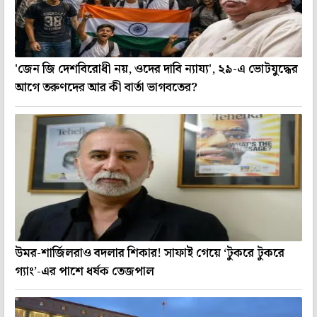
'জেন জি দেশবিরোধী নয়, ওদের দাবি ন্যায্য', ২৯-এ ভোটযুদ্ধের
আগে তরুণদের আর কী বার্তা ভাগবতের?
উমর-শার্জিলরাও বদলার শিকার! সাফাই গেয়ে ‘টুকরে টুকরে
গ্যাং’-এর পাশে ধর্ষক তেজপাল