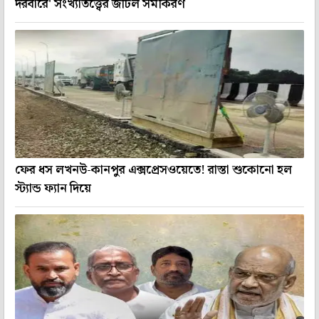
দরবারে' সংখ্যাতত্ত্বের জটিল সমীকরণ
ফের ধস লখনউ-কানপুর এক্সপ্রেসওয়েতে! রাস্তা শুকোনো হল
স্ট্যান্ড ফ্যান দিয়ে