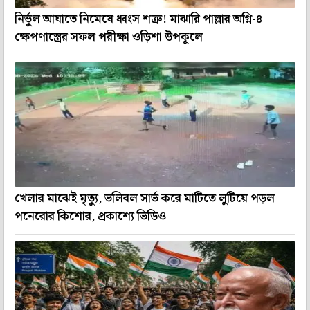
নির্ভুল আঘাতে নিমেষে ধ্বংস শত্রু! মাঝারি পাল্লার অগ্নি-৪
ক্ষেপণাস্ত্রের সফল পরীক্ষা ওড়িশা উপকূলে
খেলার মাঝেই মৃত্যু, ভলিবল সার্ভ করে মাটিতে লুটিয়ে পড়ল
পনেরোর কিশোর, প্রকাশ্যে ভিডিও