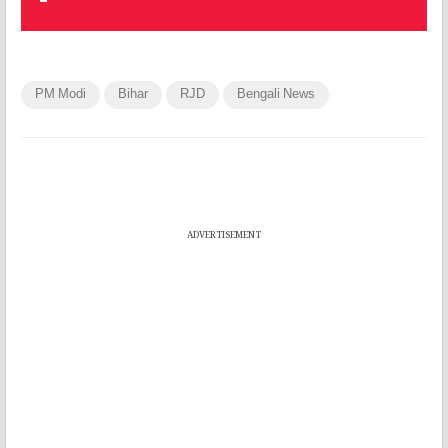
PM Modi
Bihar
RJD
Bengali News
ADVERTISEMENT