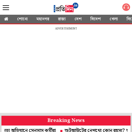
শোনো
মহানগর
রাজ্য
দেশ
বিদেশ
খেলা
বি
ADVERTISEMENT
Breaking News
যানে সেনসাস কর্মীরা
শুটআউটের নেপথ্যে কোন রহস্য? শুভেন্দুর আপ্ত স