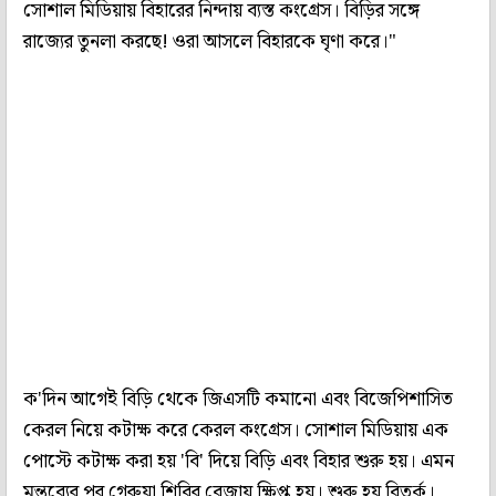
সোশাল মিডিয়ায় বিহারের নিন্দায় ব্যস্ত কংগ্রেস। বিড়ির সঙ্গে
রাজ্যের তুনলা করছে! ওরা আসলে বিহারকে ঘৃণা করে।"
ক'দিন আগেই বিড়ি থেকে জিএসটি কমানো এবং বিজেপিশাসিত
কেরল নিয়ে কটাক্ষ করে কেরল কংগ্রেস। সোশাল মিডিয়ায় এক
পোস্টে কটাক্ষ করা হয় 'বি' দিয়ে বিড়ি এবং বিহার শুরু হয়। এমন
মন্তব্যের পর গেরুয়া শিবির বেজায় ক্ষিপ্ত হয়। শুরু হয় বিতর্ক।