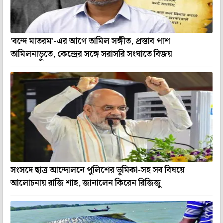
'বন্দে মাতরম'-এর আগে তামিল সঙ্গীত, প্রস্তাব পাশ
তামিলনাড়ুতে, কেন্দ্রের সঙ্গে সরাসরি সংঘাতে বিজয়
সংসদে ছাত্র আন্দোলনে পুলিশের ভূমিকা-সহ সব বিষয়ে
আলোচনায় রাজি শাহ, জানালেন কিরেন রিজিজু