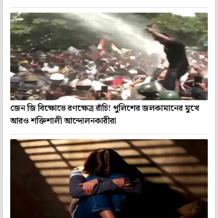
জেন জি বিক্ষোভে রণক্ষেত্র রাঁচি! পুলিশের জলকামানের মুখে
আরও শক্তিশালী আন্দোলনকারীরা