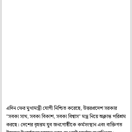
এদিন ফের মুখ্যমন্ত্রী যোগী নিশ্চিত করেছে, উত্তরপ্রদেশ সরকার
"সবকা সাথ, সবকা বিকাশ, সবকা বিশ্বাস" মন্ত্র নিয়ে অক্লান্ত পরিশ্রম
করছে। দেশের বৃহত্তম যুব জনগোষ্ঠীকে কর্মসংস্থান এবং ব্যক্তিগত