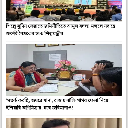
শিল্পে সুদিন ফেরাতে জমিনীতিতে আমূল বদল! মঙ্গলে নবান্নে
জরুরি বৈঠকের ডাক শিল্পমন্ত্রীর
'সতর্ক করছি, শুধরে যান', রাস্তায় বালি-পাথর ফেলা নিয়ে
হুঁশিয়ারি অগ্নিমিত্রার, হবে জরিমানাও!