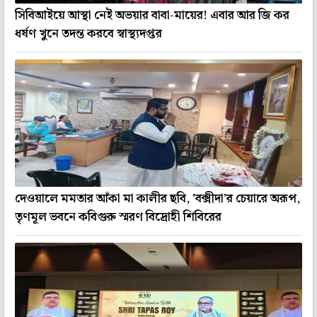
সিবিআইয়ে আস্থা নেই অভয়ার বাবা-মায়ের! এবার আর জি কর
ধর্ষণ খুনে তদন্ত করবে স্বাস্থ্যদপ্তর
দেওয়ালে মমতার আঁকা মা কালীর ছবি, 'বক্সীদা'র চেয়ারে অরূপ,
তৃণমূল ভবনে কবিগুরু স্মরণ বিদ্রোহী শিবিরের