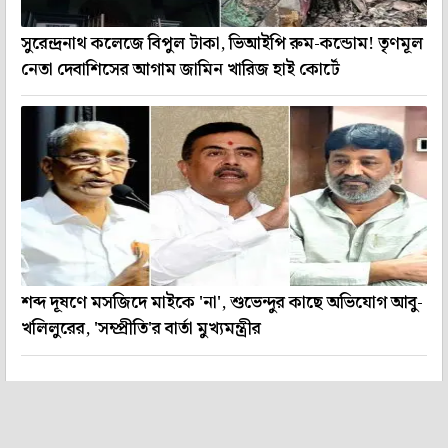
সুরেন্দ্রনাথ কলেজে বিপুল টাকা, ভিআইপি রুম-কন্ডোম! তৃণমূল
নেতা দেবাশিসের আগাম জামিন খারিজ হাই কোর্টে
শব্দ দূষণে মসজিদে মাইকে 'না', শুভেন্দুর কাছে অভিযোগ আবু-
খলিলুরের, 'সম্প্রীতি'র বার্তা মুখ্যমন্ত্রীর