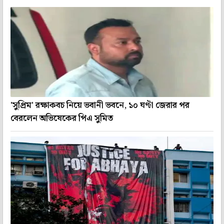
'সুপ্রিম' রক্ষাকবচ নিয়ে ভবানী ভবনে, ১০ ঘণ্টা জেরার পর
বেরলেন অভিষেকের পিএ সুমিত