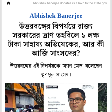
মহানগর
Abhishek banerjee donates rs 1 lakh to the state governm
Abhishek Banerjee
উত্তরবঙ্গের বিপর্যয়ে রাজ্য
সরকারের ত্রাণ তহবিলে ১ লক্ষ
টাকা সাহায্য অভিষেকের, আর কী
আর্জি সাংসদের?
উত্তরবঙ্গের এই বিপর্যয়কে 'ম্যান মেড' বলেছেন
তৃণমূল সাংসদ।