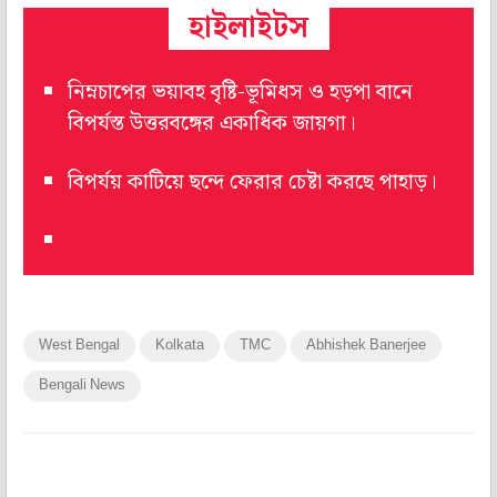
হাইলাইটস
নিম্নচাপের ভয়াবহ বৃষ্টি-ভূমিধস ও হড়পা বানে
বিপর্যস্ত উত্তরবঙ্গের একাধিক জায়গা।
বিপর্যয় কাটিয়ে ছন্দে ফেরার চেষ্টা করছে পাহাড়।
West Bengal
Kolkata
TMC
Abhishek Banerjee
Bengali News