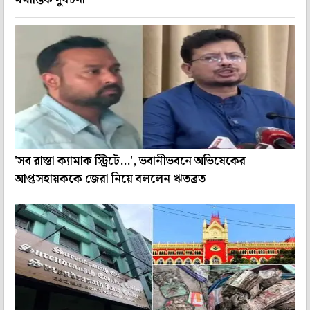
'সব রাস্তা ক্যামাক স্ট্রিটে...', ভবানীভবনে অভিষেকের
আপ্তসহায়ককে জেরা নিয়ে বললেন ঋতব্রত