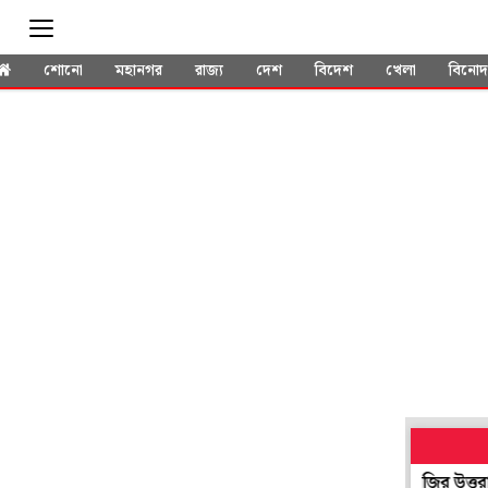
শোনো
মহানগর
রাজ্য
দেশ
বিদেশ
খেলা
বিনো
লাগবে না ইথানল! ভারতের প্রথম ‘উড়ন্ত গাড়ি’ বানিয়ে নজির উত্তরাখণ্ডের 