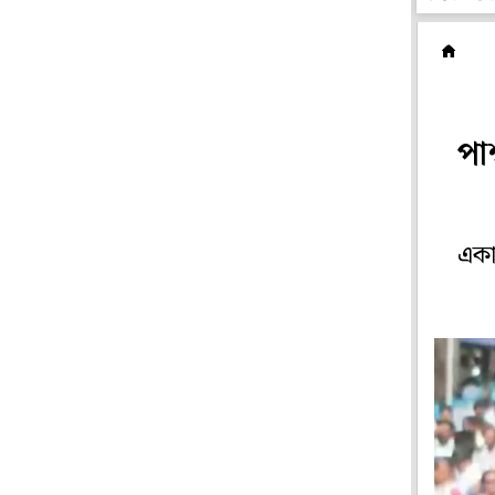
ম
পার
একাধ