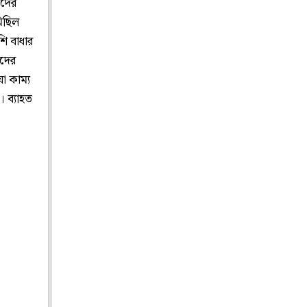
ষকদের
িছিল
শি বাধার
কদের
া কাম্য
। ব্যাহত