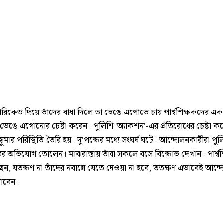
যারিকেড দিয়ে তাঁদের বাধা দিলে তা ভেঙে এগোতে চায় পার্শ্বশিক্ষকদের এ
 ভেঙে এগোনোর চেষ্টা করেন। পুলিশি 'অ্যাকশন'-এর প্রতিরোধের চেষ্টা ক
ন্ধুমার পরিস্থিতি তৈরি হয়। দু'পক্ষের মধ্যে সংঘর্ষ ঘটে। আন্দোলনকারীরা পুল
ের অভিযোগ তোলেন। মাঝরাস্তায় তাঁরা সকলে বসে বিক্ষোভ দেখান। পার্শ্বশ
েন, যতক্ষণ না তাঁদের নবান্নে যেতে দেওয়া না হবে, ততক্ষণ এভাবেই আন্
যাবেন।