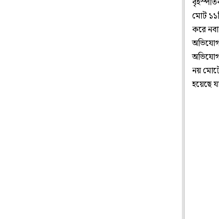
বৃহস্পতিব
মোট ১১ট
করে নবান
অভিযোগ ও
অভিযোগ, 
নয় মোটেও
হয়েছে 