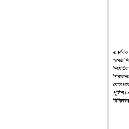
একাধিক 
'সমগ্র শ
দিয়েছিল
শিয়ালদহ 
রোড ধরে
পুলিশ। 
মিছিলকা