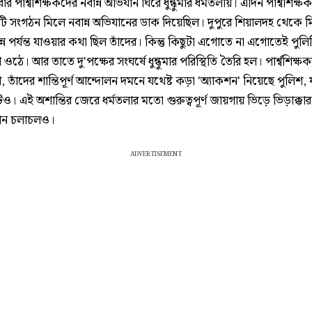
ার পার্শ্বশিক্ষকদের নবান্ন অভিযান ঘিরে ধুন্ধুমার ধর্মতলায়। এদিন পার্শ্বশিক্
ি সংগঠন মিলে নবান্ন অভিযানের ডাক দিয়েছিল। দুপুরে শিয়ালদহ থেকে ম
্ন পর্যন্ত যাওয়ার কথা ছিল তাঁদের। কিন্তু কিছুটা এগোতে না এগোতেই পুলি
ঠে। আর তাতে দু'পক্ষের সংঘর্ষে ধুন্ধুমার পরিস্থিতি তৈরি হল। পার্শ্বশিক্ষ
তাঁদের শান্তিপূর্ণ আন্দোলন দমনে যথেষ্ট কড়া 'অ্যাকশন' নিয়েছে পুলিশ, য
। এই অশান্তির জেরে ধর্মতলার মতো গুরুত্বপূর্ণ জায়গায় ভিড়ে ভিড়াক্কার
যান চলাচলও।
ADVERTISEMENT