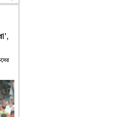
ধা',
ষকদের