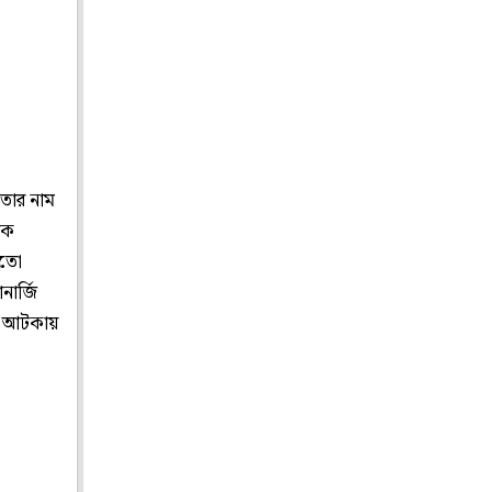
 তার নাম
াক
মতো
নার্জি
িল আটকায়