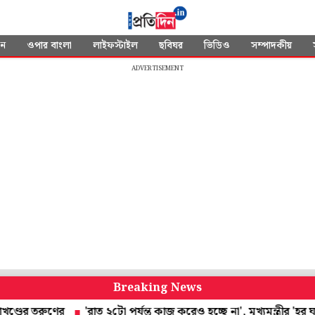
দন
ওপার বাংলা
লাইফস্টাইল
ছবিঘর
ভিডিও
সম্পাদকীয়
ADVERTISEMENT
Breaking News
তরুণের
'রাত ২টো পর্যন্ত কাজ করেও হচ্ছে না', মুখ্যমন্ত্রীর 'হর ঘর তেরঙ