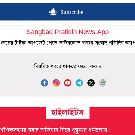
Subscribe
Sangbad Pratidin News App
খবরের টাটকা আপডেট পেতে ডাউনলোড করুন সংবাদ প্রতিদিন অ্যা
নিয়মিত খবরে থাকতে ফলো করুন
হাইলাইটস
র্শ্বশিক্ষকদের নবান্ন অভিযান ঘিরে ধুন্ধুমার ধর্মতলায়।