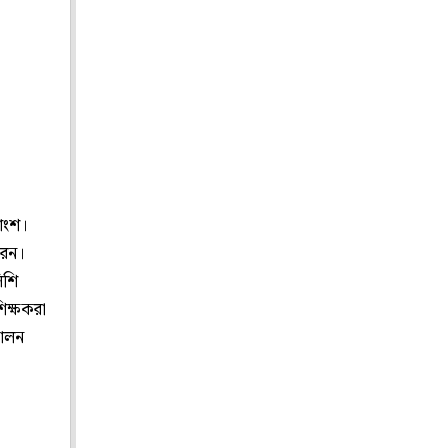
কাংশ।
রেন।
িশি
িক্ষকরা
দোলন