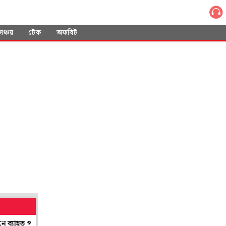
সঞ্চয়
টেক
অফবিট
হত পরিষেবা, নাকাল যাত্রীরা
দেশভাগের 'ক্ষত' গায়ে হয়েছিলেন ভিটেহারা, শ