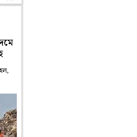
মদমে
হ
 হল,