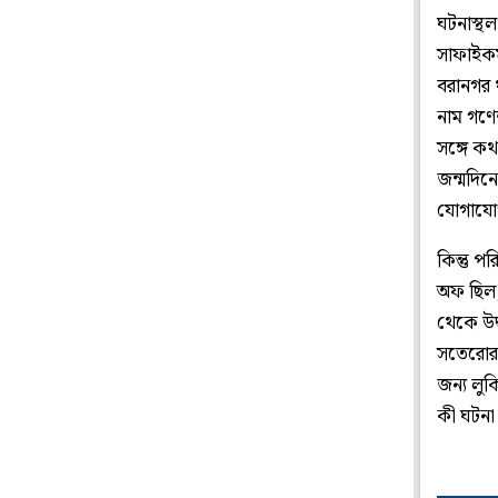
ঘটনাস্থ
সাফাইকর
বরানগর থ
নাম গণে
সঙ্গে ক
জন্মদিনে
যোগাযো
কিন্তু 
অফ ছিল,
থেকে উদ্
সতেরোর
জন্য লু
কী ঘটনা