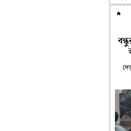
ম
বন্
দেড