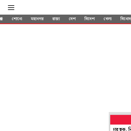
শোনো
মহানগর
রাজ্য
দেশ
বিদেশ
খেলা
বিনো
ে মেসিকে উড়িয়ে দেওয়ার হুমকি! বোমা নিয়ে মাঠে ঢোকার ছক, নিশানায়