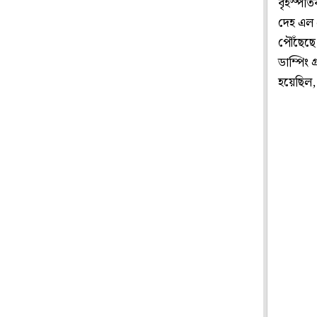
বৃহস্পতি
দেহ এল এ
পৌঁছেছে
ডাম্পিং 
হয়েছিল,