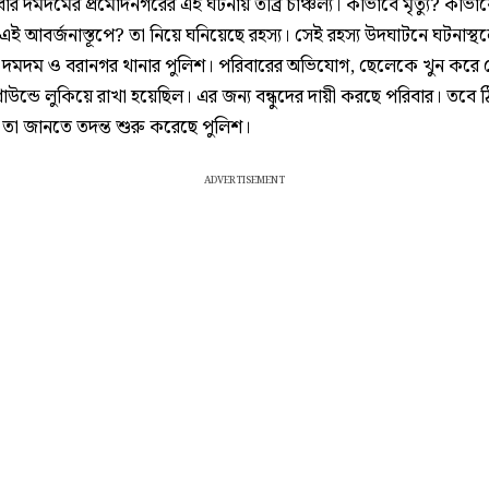
বার দমদমের প্রমোদনগরের এই ঘটনায় তীব্র চাঞ্চল্য। কীভাবে মৃত্যু? কীভাব
ই আবর্জনাস্তূপে? তা নিয়ে ঘনিয়েছে রহস্য। সেই রহস্য উদঘাটনে ঘটনাস্থ
 দমদম ও বরানগর থানার পুলিশ। পরিবারের অভিযোগ, ছেলেকে খুন করে 
গ্রাউন্ডে লুকিয়ে রাখা হয়েছিল। এর জন্য বন্ধুদের দায়ী করছে পরিবার। তবে 
 তা জানতে তদন্ত শুরু করেছে পুলিশ।
ADVERTISEMENT