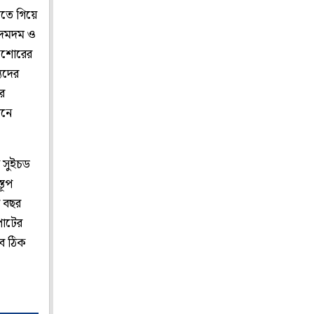
লতে গিয়ে
। দমদম ও
কিশোরের
যদের
ুর
োনে
ন সুইচড
তূপ
ল বছর
পাটের
বে ঠিক