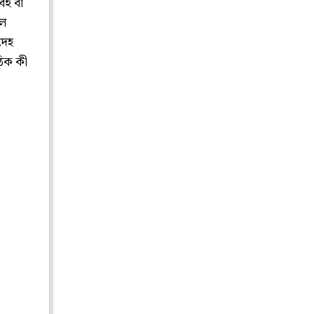
েই বা
লে
দেহ
ঠিক কী