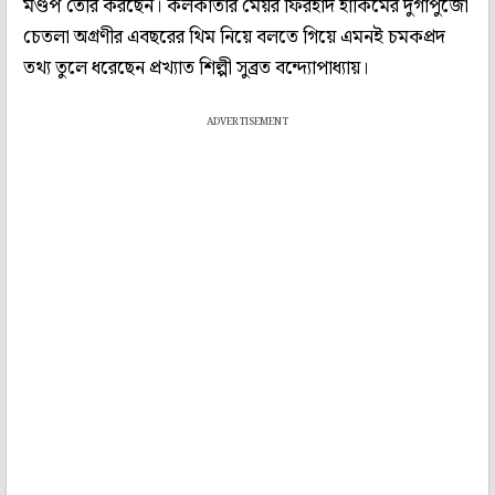
মণ্ডপ তৈরি করছেন। কলকাতার মেয়র ফিরহাদ হাকিমের দুর্গাপুজো
চেতলা অগ্রণীর এবছরের থিম নিয়ে বলতে গিয়ে এমনই চমকপ্রদ
তথ্য তুলে ধরেছেন প্রখ্যাত শিল্পী সুব্রত বন্দ্যোপাধ্যায়।
ADVERTISEMENT