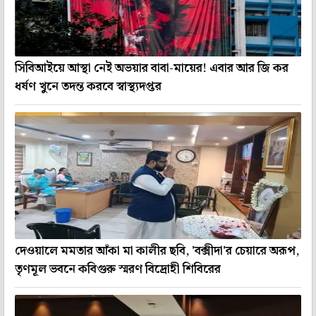
সিবিআইয়ে আস্থা নেই অভয়ার বাবা-মায়ের! এবার আর জি কর
ধর্ষণ খুনে তদন্ত করবে স্বাস্থ্যদপ্তর
দেওয়ালে মমতার আঁকা মা কালীর ছবি, 'বক্সীদা'র চেয়ারে অরূপ,
তৃণমূল ভবনে কবিগুরু স্মরণ বিদ্রোহী শিবিরের