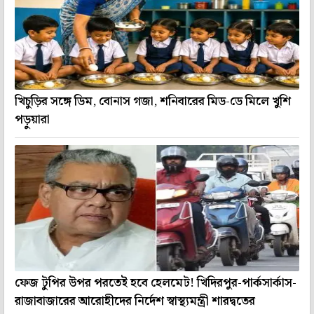
খিচুড়ির সঙ্গে ডিম, বোনাস গজা, শনিবারের মিড-ডে মিলে খুশি
পড়ুয়ারা
ফেজ টুপির উপর পরতেই হবে হেলমেট! খিদিরপুর-পার্কসার্কাস-
রাজাবাজারের আরোহীদের নির্দেশ স্বাস্থ্যমন্ত্রী শারদ্বতের