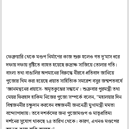
ফেব্রুয়ারি থেকে মণ্ডপ নির্মাণের কাজ শুরু হলেও গত দু'মাস ধরে
দফায় দফায় বৃষ্টিতে ব্যাহত হয়েছে রুদ্রাক্ষ সাজিয়ে তোলার গতি।
বাংলা তথা বাঙালির অপমানের বিরুদ্ধে নীরবে প্রতিবাদ জানিয়ে
পুজোর থিম করা হয়েছে প্রয়াত সাহিত্যিক সমরেশ বসুর জন্মশতবর্ষে
'জ্ঞানমন্থনের প্রয়াসে- অমৃতকুম্ভের সন্ধানে'। শুক্রবার পুরমন্ত্রী তথা
মেয়র ফিরহাদ হাকিম নিজের পুজো সম্পর্কে বলেন, "মহালয়ার দিন
বিশ্বজননীর চক্ষুদান করবেন বঙ্গজননী জননেত্রী মুখ্যমন্ত্রী মমতা
বন্দ্যোপাধ্যায়। তবে দশর্কদের জন্য পুজোমণ্ডপ ও মাতৃপ্রতিমা
দর্শনের সুযোগ থাকছে ২৪ তারিখ থেকে। কারণ, এখনও মণ্ডপের