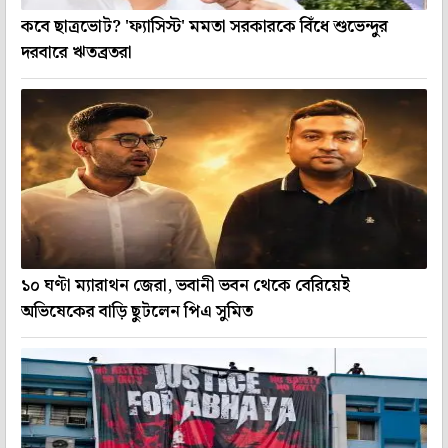
কবে ছাত্রভোট? 'ফ্যাসিস্ট' মমতা সরকারকে বিঁধে শুভেন্দুর
দরবারে ঋতব্রতরা
১০ ঘণ্টা ম্যারাথন জেরা, ভবানী ভবন থেকে বেরিয়েই
অভিষেকের বাড়ি ছুটলেন পিএ সুমিত