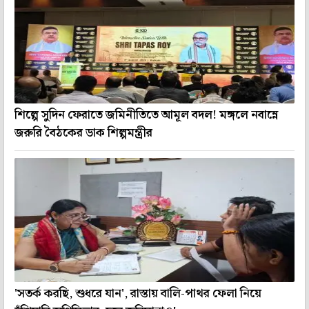
শিল্পে সুদিন ফেরাতে জমিনীতিতে আমূল বদল! মঙ্গলে নবান্নে
জরুরি বৈঠকের ডাক শিল্পমন্ত্রীর
'সতর্ক করছি, শুধরে যান', রাস্তায় বালি-পাথর ফেলা নিয়ে