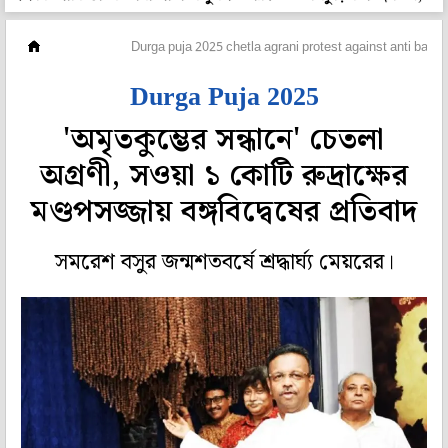
মহানগর
Durga puja 2025 chetla agrani protest against anti bangl
Durga Puja 2025
'অমৃতকুম্ভের সন্ধানে' চেতলা
অগ্রণী, সওয়া ১ কোটি রুদ্রাক্ষের
মণ্ডপসজ্জায় বঙ্গবিদ্বেষের প্রতিবাদ
সমরেশ বসুর জন্মশতবর্ষে শ্রদ্ধার্ঘ্য মেয়রের।