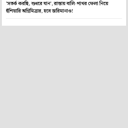
'সতর্ক করছি, শুধরে যান', রাস্তায় বালি-পাথর ফেলা নিয়ে
হুঁশিয়ারি অগ্নিমিত্রার, হবে জরিমানাও!