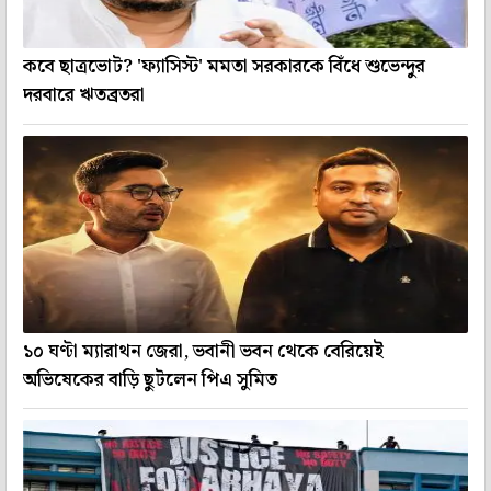
কবে ছাত্রভোট? 'ফ্যাসিস্ট' মমতা সরকারকে বিঁধে শুভেন্দুর
দরবারে ঋতব্রতরা
১০ ঘণ্টা ম্যারাথন জেরা, ভবানী ভবন থেকে বেরিয়েই
অভিষেকের বাড়ি ছুটলেন পিএ সুমিত