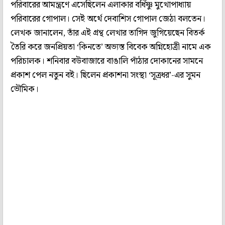
পরিবারের আমন্ত্রণে এসেছিলেন এলাকার বর্ধিষ্ণু মুখোপাধ‌্যায়
পরিবারের গোপাল। সেই অর্থে দেবাশিস গোপাল জে‌ঠা বলতেন।
লেখক জানালেন, তাঁর এই গ্রন্থ লেখার তাগিদ জুগিয়েছেন বিতর্ক
তৈরি করে জনপ্রিয়তা ‘কিনতে’ অভ‌্যস্ত বিবেক অগ্নিহোত্রী নামে এক
পরিচালক। শনিবার বউবাজারে বাঙালি পাঁঠার দোকানের সামনে
প্রকাশ পেল নতুন বই। ছিলেন প্রকাশনা সংস্থা ‘সূত্রধর’-এর সুমন
ভৌমিক।