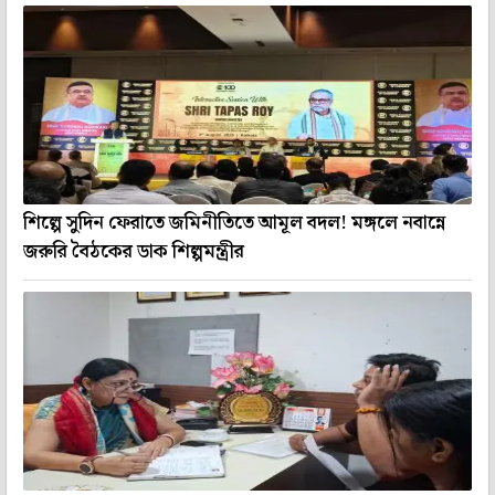
শিল্পে সুদিন ফেরাতে জমিনীতিতে আমূল বদল! মঙ্গলে নবান্নে
জরুরি বৈঠকের ডাক শিল্পমন্ত্রীর