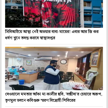
সিবিআইয়ে আস্থা নেই অভয়ার বাবা-মায়ের! এবার আর জি কর
ধর্ষণ খুনে তদন্ত করবে স্বাস্থ্যদপ্তর
দেওয়ালে মমতার আঁকা মা কালীর ছবি, 'বক্সীদা'র চেয়ারে অরূপ,
তৃণমূল ভবনে কবিগুরু স্মরণ বিদ্রোহী শিবিরের