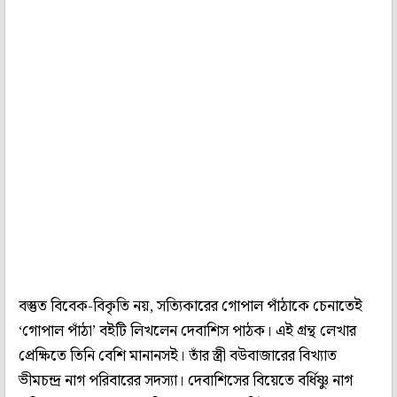
বস্তুত বিবেক-বিকৃতি নয়, সত্যিকারের গোপাল পাঁঠাকে চেনাতেই
‘গোপাল পাঁঠা’ বইটি লিখলেন দেবাশিস পাঠক। এই গ্রন্থ লেখার
প্রেক্ষিতে তিনি বেশি মানানসই। তাঁর স্ত্রী বউবাজারের বিখ‌্যাত
ভীমচন্দ্র নাগ পরিবারের সদস‌্যা। দেবাশিসের বিয়েতে বর্ধিষ্ণু নাগ