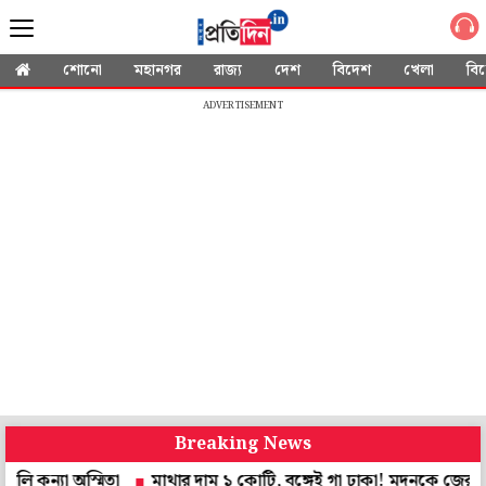
শোনো
মহানগর
রাজ্য
দেশ
বিদেশ
খেলা
বি
ADVERTISEMENT
Breaking News
 অস্মিতা
মাথার দাম ১ কোটি, বঙ্গেই গা ঢাকা! মদনকে জেরায় মাওবাদ