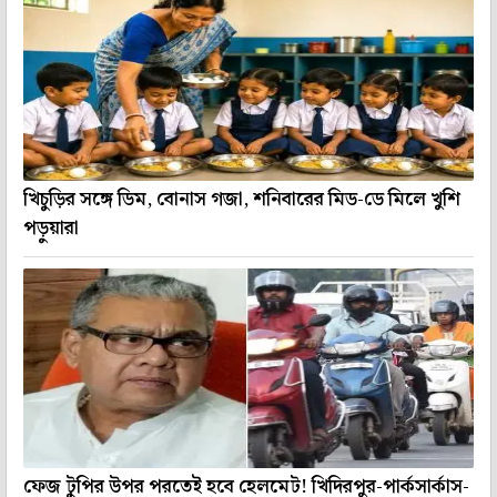
খিচুড়ির সঙ্গে ডিম, বোনাস গজা, শনিবারের মিড-ডে মিলে খুশি
পড়ুয়ারা
ফেজ টুপির উপর পরতেই হবে হেলমেট! খিদিরপুর-পার্কসার্কাস-