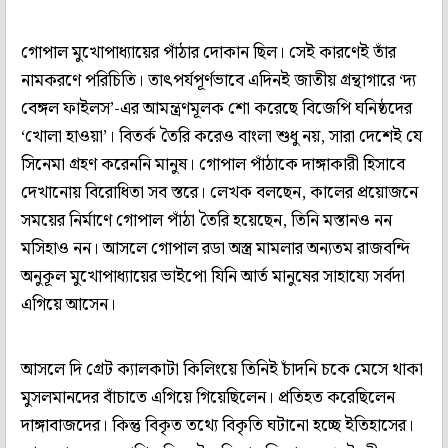
গোপাল মুখোপাধ‌্যায়ের পাঁঠার দোকান ছিল। সেই কারণেই তাঁর
নামকরণে পরিচিতি। তাৎপর্যপূর্ণভাবে এদিনই জাতীয় গ্রন্থাগারে ‘দ‌্য
বেঙ্গল ফাইলস’-এর আমন্ত্রণমূলক শো করেছে বিজেপি ঘনিষ্ঠদের
‘খোলা হাওয়া’। বিতর্ক তৈরি করেও বাংলা শুধু নয়, সারা দেশেই যে
সিনেমা গ্রহণ করেননি মানুষ। গোপাল পাঁঠাকে দাঙ্গাকারী হিসাবে
দেখানোয় বিরোধিতা সব স্তরে। লেখক বলছেন, কালের প্রয়োজনে
সময়ের নির্মাণে গোপাল পাঁঠা তৈরি হয়েছেন, তিনি মস্তানও নন
মসিহাও নন। আসলে গোপাল রডা অস্ত্র মামলার অন‌্যতম রাজবন্দি
অনুকূল মুখোপাধ‌্যায়ের ভাইপো যিনি আর্ত মানুষের সাহায্যে সর্বদা
এগিয়ে আসেন।
আসলে দি গ্রেট ক‌্যালকাটা কিলিংয়ে তিনিই চাঁদনি চকে মেসে থাকা
মুসলমানদের বাঁচাতে এগিয়ে গিয়েছিলেন। প্রতিহত করেছিলেন
দাঙ্গাবাজদের। কিন্তু বিকৃত তথ্যে বিকৃতি ঘটানো হচ্ছে ইতিহাসের।